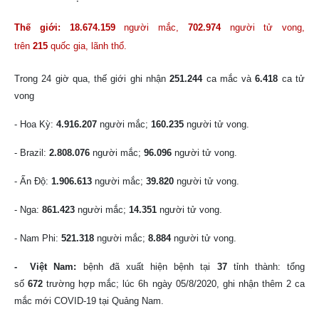
Thế giới: 18.674.159
người mắc,
702.974
người tử vong,
trên
215
quốc gia, lãnh thổ.
Trong 24 giờ qua, thế giới ghi nhận
251.244
ca mắc và
6.418
ca tử
vong
- Hoa Kỳ:
4.916.207
người mắc;
160.235
người tử vong.
- Brazil:
2.808.076
người mắc;
96.096
người tử vong.
- Ấn Độ:
1.906.613
người mắc;
39.820
người tử vong.
- Nga:
861.423
người mắc;
14.351
người tử vong.
- Nam Phi:
521.318
người mắc;
8.884
người tử vong.
- Việt Nam:
bệnh
đã xuất hiện bệnh tại
37
tỉnh thành:
tổng
số
672
trường hợp mắc;
lúc 6h ngày 05/8/2020, ghi nhận thêm 2 ca
mắc mới COVID-19 tại Quảng Nam.