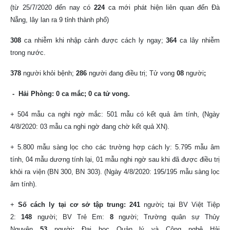
(từ 25/7/2020 đến nay có
224
ca mới phát hiện liên quan đến Đà
Nẵng, lây lan ra 9 tỉnh thành phố)
308
ca nhiễm khi nhập cảnh được cách ly ngay;
364
ca lây nhiễm
trong nước.
378
người khỏi bệnh;
286
người đang điều trị;
Tử vong
08
người
;
- Hải Phòng: 0 ca mắc; 0 ca tử vong.
+ 504 mẫu ca nghi ngờ mắc: 501 mẫu có kết quả âm tính, (Ngày
4/8/2020: 03 mẫu ca nghi ngờ đang chờ kết quả XN).
+ 5.800 mẫu sàng lọc cho các trường hợp cách ly: 5.795 mẫu âm
tính, 04 mẫu dương tính lại, 01 mẫu nghi ngờ sau khi đã được điều trị
khỏi ra viện (BN 300, BN 303). (Ngày 4/8/2020: 195/195 mẫu sàng lọc
âm tính).
+
Số cách ly tại cơ sở tập trung: 241
người
;
tại BV Việt Tiệp
2:
148
người; BV Trẻ Em:
8
người;
Trường quân sự Thủy
Nguyên
53
người
;
Đại học Quản lý và Công nghệ Hải