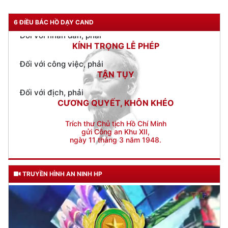
TƯ CÁCH
NGƯỜI CÔNG AN CÁCH MỆNH LÀ:
Đối với tự mình, phải
CẦN, KIỆM, LIÊM, CHÍNH
Đối với đồng sự, phải
THÂN ÁI GIÚP ĐỠ
Đoàn Thanh niên Công an thành phố: Phong phú các hoạt
động đồng hành với thanh niên trong học tập
(27/07/2020
Đối với chính phủ, phải
17:51)
TUYỆT ĐỐI TRUNG THÀNH
Đối với nhân dân, phải
KÍNH TRỌNG LỄ PHÉP
6 ĐIỀU BÁC HỒ DẠY CAND
Đối với công việc, phải
TẬN TỤY
Đối với địch, phải
CƯƠNG QUYẾT, KHÔN KHÉO