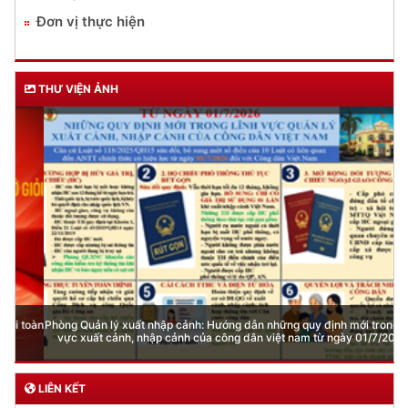
Lĩnh vực quản lý vũ khí, vật liệu nổ, công cụ hỗ trợ
Đăng ký, quản lý cư trú
Đăng ký, quản lý phương tiện giao thông cơ giới
đường bộ
Cấp thẻ Căn cước công dân
Quản lý ngành nghề kinh doanh có điều kiện
Đăng ký, quản lý con dấu
Quản lý xuất nhập cảnh
Phòng cháy chữa cháy
Đơn vị thực hiện
THƯ VIỆN ẢNH