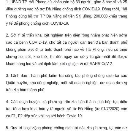
1. UBND TP Hải Phòng cử đoàn cán bộ 33 người, gồm 8 bác sĩ và 25
điều dưỡng vào hỗ trợ Đà Nẵng chống dịch COVID-19. Đồng thời, Hải
Phòng cũng hỗ trợ TP Đà Nẵng số tiền 5 tỉ đồng, 200.000 khẩu trang
y tế để phòng chống dịch COVID-19.
2. Sở Y tế triển khai xét nghiệm trên diện rộng nhằm phát hiện sớm
các ca bệnh COVID-19, cho tất cả người dân trên địa bàn thành phố
không phân biệt đi từ tỉnh, thành phố nào về Hải Phòng, nếu có triệu
chứng ho, sốt, khó thở, thì đến ngay cơ sở y tế gần nhất để được
khám sàng lọc và chỉ định làm xét nghiệm vi rút SARS-CoV-2.
3. Lãnh đạo Thành phố kiểm tra công tác phòng chống dịch tại các
Quận huyện, khu công nghiệp, một số doanh nghiệp, cơ quan đơn vị
trên địa bàn thành phố.
4. Các quận huyện, xã phường trên địa bàn thành phố tiếp tục điều
tra, tổng hợp khai báo y tế người về từ Đà Nẵng (từ 01/7/2020) các
ca F1, F2 tiếp xúc với người bệnh Covid 19.
5. Duy trì hoạt động phòng chống dịch tại các địa phương, tại các cơ