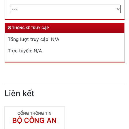
Phòng Quản lý xuất nhập cảnh: Hướng dẫn những quy định mới trong lĩnh
vực xuất cảnh, nhập cảnh của công dân việt nam từ ngày 01/7/2026
LIÊN KẾT
THỐNG KÊ TRUY CẬP
Tổng lượt truy cập:
N/A
Trực tuyến:
N/A