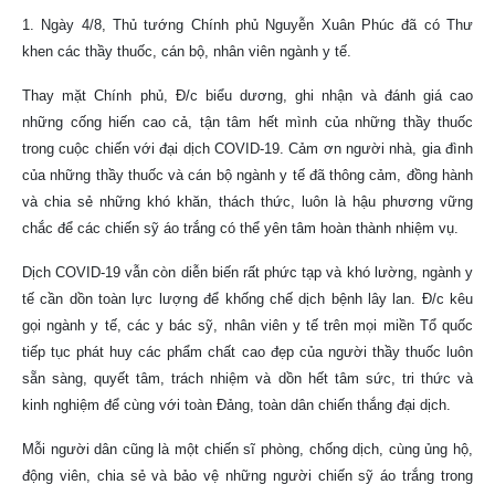
1. Ngày 4/8, Thủ tướng Chính phủ Nguyễn Xuân Phúc đã có Thư
khen các thầy thuốc, cán bộ, nhân viên ngành y tế.
Thay mặt Chính phủ, Đ/c biểu dương, ghi nhận và đánh giá cao
những cống hiến cao cả, tận tâm hết mình của những thầy thuốc
trong cuộc chiến với đại dịch COVID-19. Cảm ơn người nhà, gia đình
của những thầy thuốc và cán bộ ngành y tế đã thông cảm, đồng hành
và chia sẻ những khó khăn, thách thức, luôn là hậu phương vững
chắc để các chiến sỹ áo trắng có thể yên tâm hoàn thành nhiệm vụ.
Dịch COVID-19 vẫn còn diễn biến rất phức tạp và khó lường, ngành y
tế cần dồn toàn lực lượng để khống chế dịch bệnh lây lan. Đ/c kêu
gọi ngành y tế, các y bác sỹ, nhân viên y tế trên mọi miền Tổ quốc
tiếp tục phát huy các phẩm chất cao đẹp của người thầy thuốc luôn
sẵn sàng, quyết tâm, trách nhiệm và dồn hết tâm sức, tri thức và
kinh nghiệm để cùng với toàn Đảng, toàn dân chiến thắng đại dịch.
Mỗi người dân cũng là một chiến sĩ phòng, chống dịch, cùng ủng hộ,
động viên, chia sẻ và bảo vệ những người chiến sỹ áo trắng trong