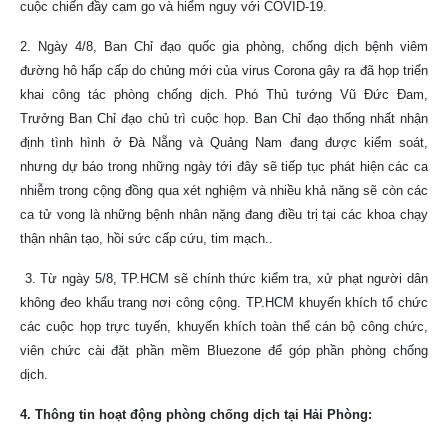
cuộc chiến đầy cam go và hiểm nguy với COVID-19.
2. Ngày 4/8, Ban Chỉ đạo quốc gia phòng, chống dịch bệnh viêm
đường hô hấp cấp do chủng mới của virus Corona gây ra đã họp triển
khai công tác phòng chống dịch. Phó Thủ tướng Vũ Đức Đam,
Trưởng Ban Chỉ đạo chủ trì cuộc họp. Ban Chỉ đạo thống nhất nhận
định tình hình ở Đà Nẵng và Quảng Nam đang được kiểm soát,
nhưng dự báo trong những ngày tới đây sẽ tiếp tục phát hiện các ca
nhiễm trong cộng đồng qua xét nghiệm và nhiều khả năng sẽ còn các
ca tử vong là những bệnh nhân nặng đang điều trị tại các khoa chạy
thận nhân tạo, hồi sức cấp cứu, tim mạch..
3. Từ ngày 5/8, TP.HCM sẽ chính thức kiểm tra, xử phạt người dân
không đeo khẩu trang nơi công cộng. TP.HCM khuyến khích tổ chức
các cuộc họp trực tuyến, khuyến khích toàn thể cán bộ công chức,
viên chức cài đặt phần mềm Bluezone để góp phần phòng chống
dịch.
4. Thông tin hoạt động phòng chống dịch tại Hải Phòng: