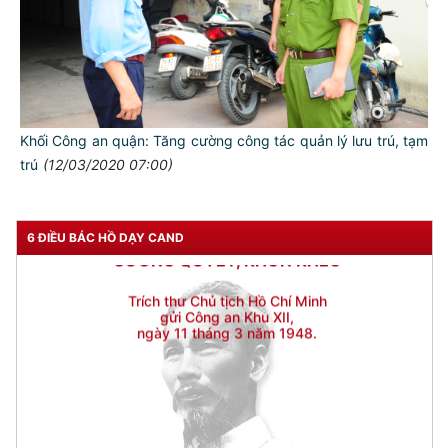
Đối với chính phủ, phải
TUYỆT ĐỐI TRUNG THÀNH
Đối với nhân dân, phải
KÍNH TRỌNG LỄ PHÉP
Đối với công việc, phải
TẬN TỤY
Khối Công an quận: Tăng cường công tác quản lý lưu trú, tạm
trú
(12/03/2020 07:00)
Đối với địch, phải
CƯƠNG QUYẾT, KHÔN KHÉO
Trích thư Chủ tịch Hồ Chí Minh
6 ĐIỀU BÁC HỒ DẠY CAND
gửi Công an Khu XII,
ngày 11 tháng 3 năm 1948.