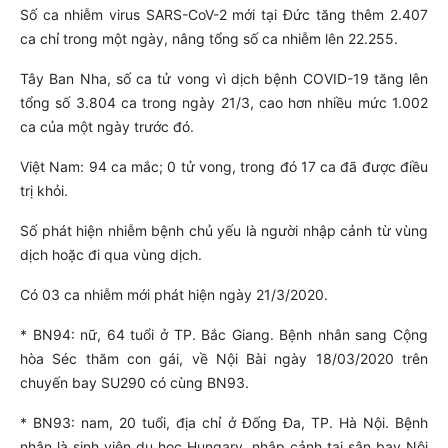
Số ca nhiễm virus SARS-CoV-2 mới tại Đức tăng thêm 2.407
ca chỉ trong một ngày, nâng tổng số ca nhiễm lên 22.255.
Tây Ban Nha, số ca tử vong vì dịch bệnh COVID-19 tăng lên
tổng số 3.804 ca trong ngày 21/3, cao hơn nhiều mức 1.002
ca của một ngày trước đó.
Việt Nam: 94 ca mắc; 0 tử vong, trong đó 17 ca đã được điều
trị khỏi.
Số phát hiện nhiễm bệnh chủ yếu là người nhập cảnh từ vùng
dịch hoặc đi qua vùng dịch.
Có 03 ca nhiễm mới phát hiện ngày 21/3/2020.
* BN94: nữ, 64 tuổi ở TP. Bắc Giang. Bệnh nhân sang Cộng
hòa Séc thăm con gái, về Nội Bài ngày 18/03/2020 trên
chuyến bay SU290 có cùng BN93.
* BN93: nam, 20 tuổi, địa chỉ ở Đống Đa, TP. Hà Nội. Bệnh
nhân là sinh viên du học Hungary, nhập cảnh tại sân bay Nội