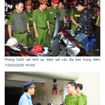
Phòng Cảnh sát hình sự: Bám sát các địa bàn trọng điểm
TƯ CÁCH
(13/03/2020 16:00)
NGƯỜI CÔNG AN CÁCH MỆNH LÀ:
Đối với tự mình, phải
CẦN, KIỆM, LIÊM, CHÍNH
Đối với đồng sự, phải
THÂN ÁI GIÚP ĐỠ