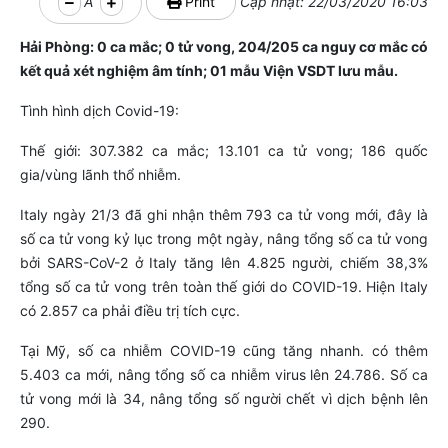
A
Print
Cập nhật: 22/03/2020 16:03
Hải Phòng: 0 ca mắc; 0 tử vong, 204/205 ca nguy cơ mắc có
kết quả xét nghiệm âm tính; 01 mẫu Viện VSDT lưu mẫu.
Tình hình dịch Covid-19:
Thế giới: 307.382 ca mắc; 13.101 ca tử vong; 186 quốc
gia/vùng lãnh thổ nhiễm.
Italy ngày 21/3 đã ghi nhận thêm 793 ca tử vong mới, đây là
số ca tử vong kỷ lục trong một ngày, nâng tổng số ca tử vong
bởi SARS-CoV-2 ở Italy tăng lên 4.825 người, chiếm 38,3%
tổng số ca tử vong trên toàn thế giới do COVID-19. Hiện Italy
có 2.857 ca phải điều trị tích cực.
Tại Mỹ, số ca nhiễm COVID-19 cũng tăng nhanh. có thêm
5.403 ca mới, nâng tổng số ca nhiễm virus lên 24.786. Số ca
tử vong mới là 34, nâng tổng số người chết vì dịch bệnh lên
290.