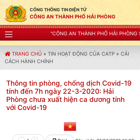
CỔNG THÔNG TIN ĐIỆN TỬ
CÔNG AN THÀNH PHỐ HẢI PHÒNG
"CÔNG AN THÀNH PHỐ HẢI PHÒNG SIẾT CHẶT KỶ LUẬ
TRANG CHỦ
»
TIN HOẠT ĐỘNG CỦA CATP
»
CẢI
CÁCH HÀNH CHÍNH
Thông tin phòng, chống dịch Covid-19
tính đến 7h ngày 22-3-2020: Hải
Phòng chưa xuất hiện ca dương tính
với Covid-19