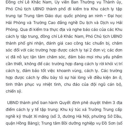
Đồng chí Lê Khắc Nam, Ủy viên Ban Thường vụ Thành ủy,
Phó Chủ tịch UBND thành phố đi kiểm tra Khu cách ly tập
trung tại Trung tâm Giáo dục quốc phòng an ninh – Đại học
Hải Phòng và Trường Cao đẳng nghề Du lịch và Dịch vụ Hải
Phòng. Qua đi kiểm tra thực địa và nghe báo cáo của các Khu
cách ly tập trung, đồng chí Lê Khắc Nam, Phó Chủ tịch UBND
thành phố ghi nhận, đánh giá cao công tác chuẩn bị, chăm
sóc đối với các trường hợp được cách ly tại 2 đơn vị; các đơn
vị đã nỗ lực tận tâm chăm sóc, đảm bảo mọi nhu yếu phẩm
cần thiết, không để các trường hợp đang cách ly rời khỏi vị trí
cách ly, đảm bảo tốt việc khoanh vùng, cách ly. Các trường
hợp được cách ly đều bày tỏ sự hài lòng về điều kiện ăn ở,
tinh thần phục vụ nhiệt tình, chu đáo của đội ngũ cán bộ,
chiến sỹ.
UBND thành phố ban hành Quyết định phê duyệt thêm 3 địa
điểm cách ly y tế tập trung: Khu ký túc xá Trường Trung cấp
nghề kỹ thuật Xi măng (số 3, đường Hà Nội, phường Sở Dầu,
quận Hồng Bàng); Trung tâm Bồi dưỡng nghiệp vụ Đồ Sơn (số