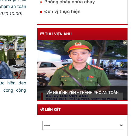
Phòng cháy chữa cháy
 phạm an toàn
Đơn vị thực hiện
2020 10:00)
THƯ VIỆN ẢNH
ực hiện đeo
Trailer chung kết Hội thi lực lượng tham gia bảo vệ
ơi công cộng
NH PHỐ AN TOÀN
ANTT ở cơ sở giỏi toàn quốc lần thứ I, năm 2026
LIÊN KẾT