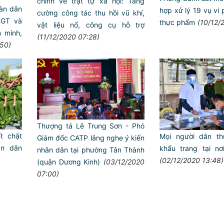
chính về trật tự xã hội: Tăng
oàn dân
hợp xử lý 19 vụ vi
cường công tác thu hồi vũ khí,
TGT và
thực phẩm
(10/12/
vật liệu nổ, công cụ hỗ trợ
 minh,
(11/12/2020 07:28)
:50)
Thượng tá Lê Trung Sơn - Phó
t chặt
Mọi người dân th
Giám đốc CATP lắng nghe ý kiến
ân dân
khẩu trang tại n
nhân dân tại phường Tân Thành
VỈA HÈ BÌNH YÊN – THÀ
(02/12/2020 13:48)
(quận Dương Kinh)
(03/12/2020
07:00)