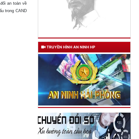
 đối an toàn về
 đấu trong CAND
TRUYỀN HÌNH AN NINH HP
TƯ CÁCH
NGƯỜI CÔNG AN CÁCH MỆNH LÀ:
Đối với tự mình, phải
CẦN, KIỆM, LIÊM, CHÍNH
Đối với đồng sự, phải