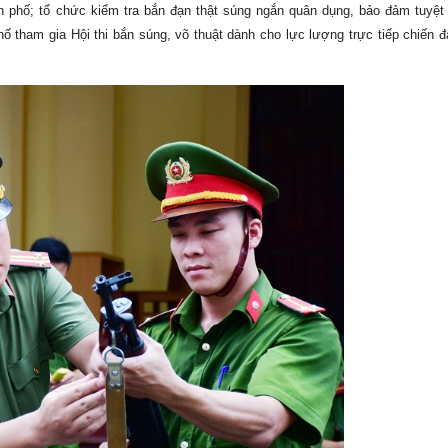
nh phố; tổ chức kiểm tra bắn đạn thật súng ngắn quân dụng, bảo đảm tuyệt
ố tham gia Hội thi bắn súng, võ thuật dành cho lực lượng trực tiếp chiến