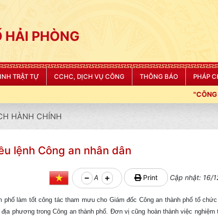
 HẢI PHÒNG
NINH TRẬT TỰ
CCHC, DỊCH VỤ CÔNG
THÔNG BÁO
PHÁP C
"CÔNG AN THÀNH PHỐ HẢI P
CH HÀNH CHÍNH
iều lệnh Công an nhân dân
A
Print
Cập nhật: 16/1
h phố làm tốt công tác tham mưu cho Giám đốc Công an thành phố tổ chức
 địa phương trong Công an thành phố. Đơn vị cũng hoàn thành việc nghiệm 