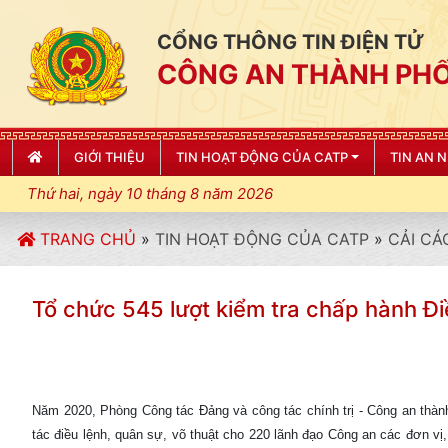
CỔNG THÔNG TIN ĐIỆN TỬ
CÔNG AN THÀNH PHỐ
GIỚI THIỆU
TIN HOẠT ĐỘNG CỦA CATP
TIN AN 
Thứ hai, ngày 10 tháng 8 năm 2026
TRANG CHỦ
»
TIN HOẠT ĐỘNG CỦA CATP
»
CẢI CÁ
Tổ chức 545 lượt kiểm tra chấp hành Đ
Năm 2020, Phòng Công tác Đảng và công tác chính trị - Công an thàn
tác điều lệnh, quân sự, võ thuật cho 220 lãnh đạo Công an các đơn vị,