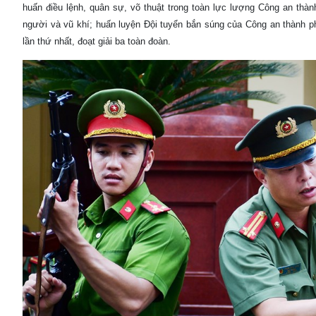
huấn điều lệnh, quân sự, võ thuật trong toàn lực lượng Công an thà
người và vũ khí; huấn luyện Đội tuyển bắn súng của Công an thành ph
lần thứ nhất, đoạt giải ba toàn đoàn.