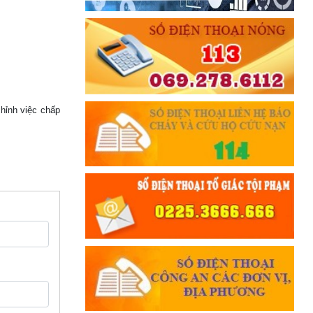
THÂN ÁI GIÚP ĐỠ
Đối với chính phủ, phải
TUYỆT ĐỐI TRUNG THÀNH
Đối với nhân dân, phải
KÍNH TRỌNG LỄ PHÉP
hỉnh việc chấp
Đối với công việc, phải
TẬN TỤY
Đối với địch, phải
CƯƠNG QUYẾT, KHÔN KHÉO
Trích thư Chủ tịch Hồ Chí Minh
gửi Công an Khu XII,
ngày 11 tháng 3 năm 1948.