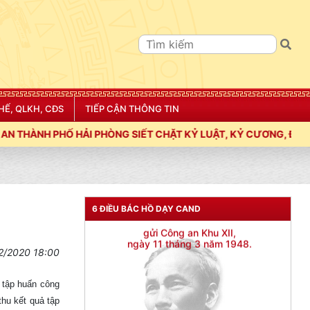
HẾ, QLKH, CĐS
TIẾP CẬN THÔNG TIN
HÒNG SIẾT CHẶT KỶ LUẬT, KỶ CƯƠNG, ĐIỀU LỆNH; XÂY DỰNG NẾ
6 ĐIỀU BÁC HỒ DẠY CAND
2/2020 18:00
 tập huấn công
thu kết quả tập