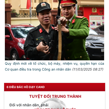
TƯ CÁCH
NGƯỜI CÔNG AN CÁCH MỆNH LÀ:
Đối với tự mình, phải
CẦN, KIỆM, LIÊM, CHÍNH
Đối với đồng sự, phải
Quy định mới về tổ chức, bộ máy, nhiệm vụ, quyền hạn của
THÂN ÁI GIÚP ĐỠ
Cơ quan điều tra trong Công an nhân dân
(11/03/2025 08:27)
Đối với chính phủ, phải
TUYỆT ĐỐI TRUNG THÀNH
6 ĐIỀU BÁC HỒ DẠY CAND
Đối với nhân dân, phải
KÍNH TRỌNG LỄ PHÉP
Đối với công việc, phải
TẬN TỤY