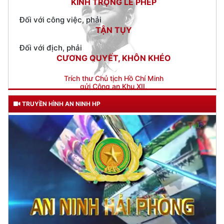
Đối với địch, phải
CƯƠNG QUYẾT, KHÔN KHÉO
Trích thư Chủ tịch Hồ Chí Minh
gửi Công an Khu XII,
ngày 11 tháng 3 năm 1948.
TRUYỀN HÌNH AN NINH HP