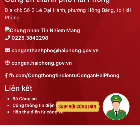
Địa chỉ: Số 2 Lê Đại Hành, phường Hồng Bàng, tp Hải
Phòng
0225.3842298
conganthanhpho@haiphong.gov.vn
congan.haiphong.gov.vn
fb.com/CongthongtindientuConganHaiPhong
Liên kết
Bộ Công an
Cổng thông tin điện tử thành phố
Hộp thư điện tử công vụ
©
2026 Bản quyền nội dung thuộc Công an thành phố