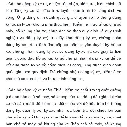
- Cán bộ đăng ký xe thực hiện tiếp nhận, kiểm tra, hiệu chỉnh dữ
liệu đăng ký xe lần đầu trực tuyến toàn trình từ cổng dịch vụ
công, Ứng dụng định danh quốc gia chuyển về hệ thống đăng
ký, quản lý xe (không phải thực hiện: Kiểm tra thực tế xe, chà số
máy, số khung của xe, chụp ảnh xe theo quy định về quy trình
nghiệp vụ đăng ký xe); in giấy khai đăng ký xe, chứng nhận
đăng ký xe; trình lãnh đạo cấp có thẩm quyền duyệt, ký hồ sơ
xe, chứng nhận đăng ký xe, sổ đăng ký xe và các giấy tờ liên
quan; đóng dấu hồ sơ xe; ký số chứng nhận đăng ký xe để trả
kết quả đăng ký xe về cổng dịch vụ công, Ứng dụng định danh
quốc gia theo quy định. Trả chứng nhận đăng ký xe, biển số xe
cho chủ xe qua dịch vụ bưu chính công ích;
- Cán bộ đăng ký xe nhận Phiếu kiểm tra chất lượng xuất xưởng
(có dán bản chà số máy, số khung của xe, đóng dấu giáp lai của
cơ sở sản xuất) để kiểm tra, đối chiếu với dữ liệu trên hệ thống
đăng ký, quản lý xe, ký xác nhận đã kiểm tra, đối chiếu lên bản
chà số máy, số khung của xe để lưu vào hồ sơ đăng ký xe; quét
bản chà số máy, số khung của xe (bản chà số máy, số khung