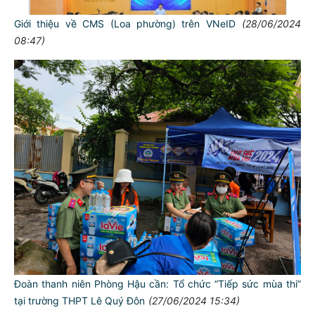
Giới thiệu về CMS (Loa phường) trên VNeID
(28/06/2024
08:47)
Đoàn thanh niên Phòng Hậu cần: Tổ chức “Tiếp sức mùa thi”
tại trường THPT Lê Quý Đôn
(27/06/2024 15:34)