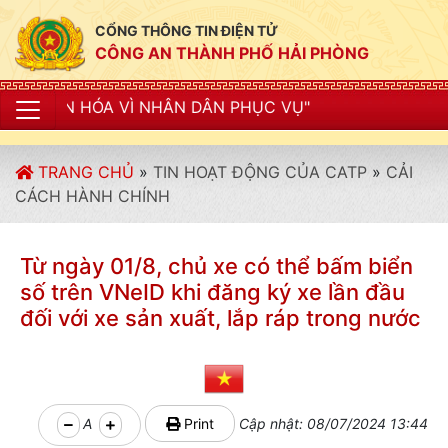
CỔNG THÔNG TIN ĐIỆN TỬ
CÔNG AN THÀNH PHỐ HẢI PHÒNG
NHÂN DÂN PHỤC VỤ"
TRANG CHỦ
»
TIN HOẠT ĐỘNG CỦA CATP
»
CẢI
CÁCH HÀNH CHÍNH
Từ ngày 01/8, chủ xe có thể bấm biển
số trên VNeID khi đăng ký xe lần đầu
đối với xe sản xuất, lắp ráp trong nước
A
Print
Cập nhật: 08/07/2024 13:44