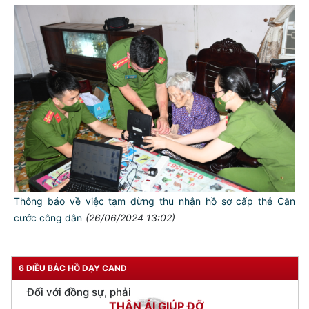
TƯ CÁCH
NGƯỜI CÔNG AN CÁCH MỆNH LÀ:
Thông báo về việc tạm dừng thu nhận hồ sơ cấp thẻ Căn
Đối với tự mình, phải
CẦN, KIỆM, LIÊM, CHÍNH
cước công dân
(26/06/2024 13:02)
Đối với đồng sự, phải
THÂN ÁI GIÚP ĐỠ
6 ĐIỀU BÁC HỒ DẠY CAND
Đối với chính phủ, phải
TUYỆT ĐỐI TRUNG THÀNH