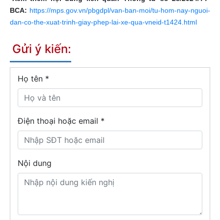
BCA:
https://mps.gov.vn/pbgdpl/van-ban-moi/tu-hom-nay-nguoi-
dan-co-the-xuat-trinh-giay-phep-lai-xe-qua-vneid-t1424.html
Gửi ý kiến:
Họ tên
*
Điện thoại hoặc email *
Nội dung