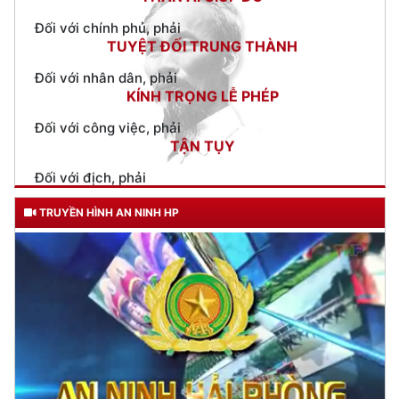
Đối với nhân dân, phải
KÍNH TRỌNG LỄ PHÉP
Đối với công việc, phải
TẬN TỤY
Đối với địch, phải
CƯƠNG QUYẾT, KHÔN KHÉO
Trích thư Chủ tịch Hồ Chí Minh
gửi Công an Khu XII,
ngày 11 tháng 3 năm 1948.
TRUYỀN HÌNH AN NINH HP