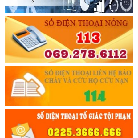
THPT Lê Hồng Phong
(15/05/2025 16:30)
Hưởng ứng Ngày Sáng tạo và Đổi mới sáng tạo thế giới năm
2025
(14/05/2025 17:10)
TƯ CÁCH
NGƯỜI CÔNG AN CÁCH MỆNH LÀ:
Đối với tự mình, phải
6 ĐIỀU BÁC HỒ DẠY CAND
CẦN, KIỆM, LIÊM, CHÍNH
Đối với đồng sự, phải