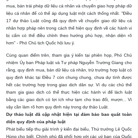
mua, bán trái phép dữ liệu cá nhân và chuyển giao hợp pháp dữ
liệu cá nhân để có thể áp dụng luật một cách thống nhất. "Điều
17 dự thảo Luật cũng đã quy định về chuyển giao dữ liệu cá
nhân hợp pháp nên trong cách thể hiện quy định về các hành vi
bị cấm có thể điều chỉnh theo hướng phù hợp, nhận diện rõ
hơn" - Phó Chủ tịch Quốc hội lưu ý.
Cùng quan điểm trên, tham gia ý kiến tại phiên họp, Phó Chủ
nhiệm Ủy ban Pháp luật và Tư pháp Nguyễn Trường Giang cho
rằng, quy định mua, bán dữ liệu cá nhân, trừ trường hợp luật có
quy định khác tại Điều 7 còn chung chung, chưa dự tính được
hết các trường hợp trong giao dịch dân sự. Ví dụ các chủ thể
tham gia giao dịch có thể thực hiện các hành vi để lách luật
bằng các giao dịch có lợi ích như tạm cho trao đổi, mượn... Vì
vậy cần làm rõ hơn quy định này trong dự thảo Luật.
Dự thảo luật đã cập nhật hiện tại đảm bảo bao quát toàn
diện quy định của pháp luật
Phát biểu tiếp thu giải trình ý kiến đại biểu, Thứ trưởng Lê Quốc
Hùng cho biết, Chính phủ đã phối hợp với các uỷ ban của Quốc