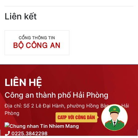
DỊCH VỤ CÔNG
Lĩnh vực quản lý vũ khí, vật liệu nổ, công cụ hỗ trợ
Đăng ký, quản lý cư trú
Đăng ký, quản lý phương tiện giao thông cơ giới
đường bộ
Cấp thẻ Căn cước công dân
Quản lý ngành nghề kinh doanh có điều kiện
Đăng ký, quản lý con dấu
Quản lý xuất nhập cảnh
Phòng cháy chữa cháy
Đơn vị thực hiện
THƯ VIỆN ẢNH