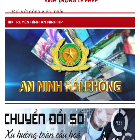
Tuyên truyền, hướng dẫn tham gia góp ý vào dự thảo sửa đổi,
bổ sung Hiến pháp năm 2013 trên ứng dụng VNeID tại 2
trường THPT Hồng Bàng và THPT Lương Thế Vinh
(19/05/2025 16:56)
Tuyên truyền, hướng dẫn tham gia góp ý vào dự thảo sửa đổi,
bổ sung Hiến pháp năm 2013 trên ứng dụng VNeID tại Trường