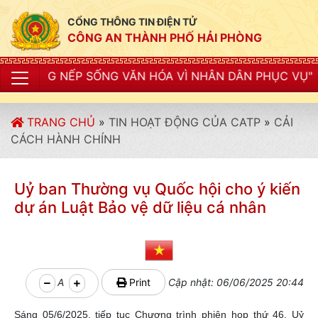
CỔNG THÔNG TIN ĐIỆN TỬ
CÔNG AN THÀNH PHỐ HẢI PHÒNG
NẾP SỐNG VĂN HÓA VÌ NHÂN DÂN PHỤC VỤ"
TRANG CHỦ
»
TIN HOẠT ĐỘNG CỦA CATP
»
CẢI
CÁCH HÀNH CHÍNH
Uỷ ban Thường vụ Quốc hội cho ý kiến
dự án Luật Bảo vệ dữ liệu cá nhân
A
Print
Cập nhật: 06/06/2025 20:44
Sáng 05/6/2025, tiếp tục Chương trình phiên họp thứ 46, Uỷ