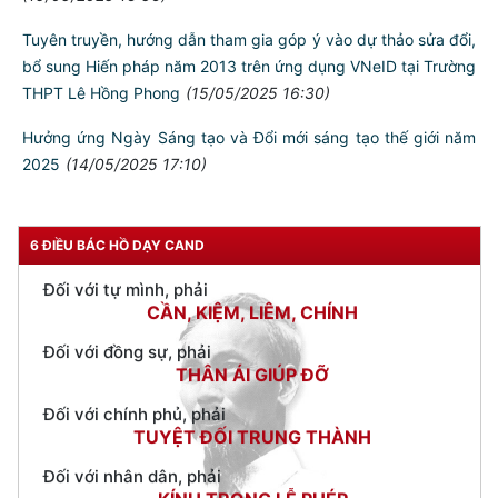
Thông báo về chương trình “Học làm chiến sĩ Công an” năm
2025
(27/05/2025 07:41)
Công khai tập thể, cá nhân khen thưởng cấp Nhà nước
(23/05/2025 15:29)
Tăng cường các hoạt động văn hóa – văn nghệ, nâng cao đời
sống tinh thần cho CBCS
(21/05/2025 17:13)