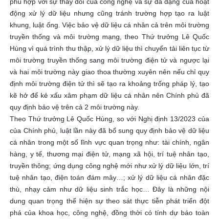
phù hợp với sự thay đổi của công nghệ và sự đa dạng của hoạt
động xử lý dữ liệu nhưng cũng tránh trường hợp tạo ra luật
khung, luật ống. Việc bảo vệ dữ liệu cá nhân cả trên môi trường
truyền thống và môi trường mạng, theo Thứ trưởng Lê Quốc
Hùng vì quá trình thu thập, xử lý dữ liệu thì chuyển tải liên tục từ
môi trường truyền thống sang môi trường điện tử và ngược lại
và hai môi trường này giao thoa thường xuyên nên nếu chỉ quy
định môi trường điện tử thì sẽ tạo ra khoảng trống pháp lý, tạo
kẽ hở để kẻ xấu xâm phạm dữ liệu cá nhân nên Chính phủ đã
quy định bảo vệ trên cả 2 môi trường này.
Theo Thứ trưởng Lê Quốc Hùng, so với Nghị định 13/2023 của
của Chính phủ, luật lần này đã bổ sung quy định bảo vệ dữ liệu
cá nhân trong một số lĩnh vực quan trọng như: tài chính, ngân
hàng, y tế, thương mại điện tử, mạng xã hội, trí tuệ nhân tạo,
truyền thông; ứng dụng công nghệ mới như xử lý dữ liệu lớn, trí
tuệ nhân tạo, điện toán đám mây…; xử lý dữ liệu cá nhân đặc
thù, nhạy cảm như dữ liệu sinh trắc học… Đây là những nội
dung quan trọng thể hiện sự theo sát thực tiễn phát triển đột
phá của khoa học, công nghệ, đồng thời có tính dự báo toàn