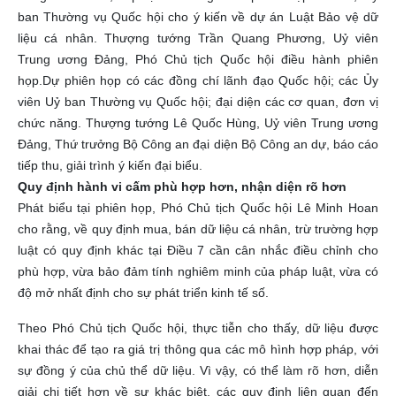
ban Thường vụ Quốc hội cho ý kiến về dự án Luật Bảo vệ dữ
liệu cá nhân. Thượng tướng Trần Quang Phương, Uỷ viên
Trung ương Đảng, Phó Chủ tịch Quốc hội điều hành phiên
họp.
Dự phiên họp có các đồng chí lãnh đạo Quốc hội; các Ủy
viên Uỷ ban Thường vụ Quốc hội; đại diện các cơ quan, đơn vị
chức năng. Thượng tướng Lê Quốc Hùng, Uỷ viên Trung ương
Đảng, Thứ trưởng Bộ Công an đại diện Bộ Công an dự, báo cáo
tiếp thu, giải trình ý kiến đại biểu.
Quy định hành vi cấm phù hợp hơn, nhận diện rõ hơn
Phát biểu tại phiên họp, Phó Chủ tịch Quốc hội Lê Minh Hoan
cho rằng, về quy định mua, bán dữ liệu cá nhân, trừ trường hợp
luật có quy định khác tại Điều 7 cần cân nhắc điều chỉnh cho
phù hợp, vừa bảo đảm tính nghiêm minh của pháp luật, vừa có
độ mở nhất định cho sự phát triển kinh tế số.
Theo Phó Chủ tịch Quốc hội, thực tiễn cho thấy, dữ liệu được
khai thác để tạo ra giá trị thông qua các mô hình hợp pháp, với
sự đồng ý của chủ thể dữ liệu. Vì vậy, có thể làm rõ hơn, diễn
giải chi tiết hơn về sự khác biệt, các quy định liên quan đến