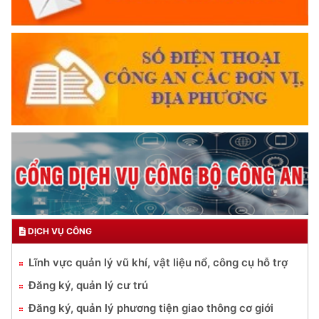
THÂN ÁI GIÚP ĐỠ
Đối với chính phủ, phải
TUYỆT ĐỐI TRUNG THÀNH
Đối với nhân dân, phải
KÍNH TRỌNG LỄ PHÉP
Đối với công việc, phải
TẬN TỤY
Đối với địch, phải
CƯƠNG QUYẾT, KHÔN KHÉO
TRUYỀN HÌNH AN NINH HP
Trích thư Chủ tịch Hồ Chí Minh
gửi Công an Khu XII,
ngày 11 tháng 3 năm 1948.