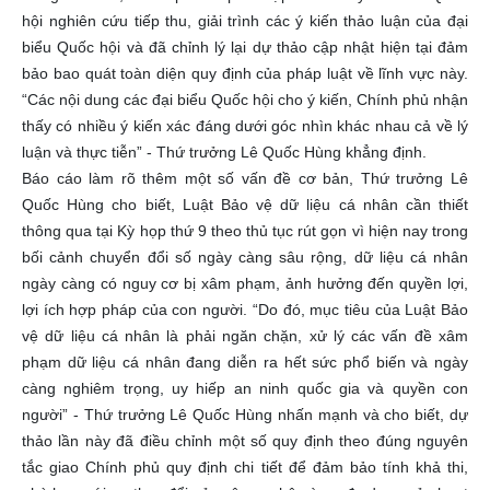
hội nghiên cứu tiếp thu, giải trình các ý kiến thảo luận của đại
biểu Quốc hội và đã chỉnh lý lại dự thảo cập nhật hiện tại đảm
bảo bao quát toàn diện quy định của pháp luật về lĩnh vực này.
“Các nội dung các đại biểu Quốc hội cho ý kiến, Chính phủ nhận
thấy có nhiều ý kiến xác đáng dưới góc nhìn khác nhau cả về lý
luận và thực tiễn” - Thứ trưởng Lê Quốc Hùng khẳng định.
Báo cáo làm rõ thêm một số vấn đề cơ bản, Thứ trưởng Lê
Quốc Hùng cho biết, Luật Bảo vệ dữ liệu cá nhân cần thiết
thông qua tại Kỳ họp thứ 9 theo thủ tục rút gọn vì hiện nay trong
bối cảnh chuyển đổi số ngày càng sâu rộng, dữ liệu cá nhân
ngày càng có nguy cơ bị xâm phạm, ảnh hưởng đến quyền lợi,
lợi ích hợp pháp của con người. “Do đó, mục tiêu của Luật Bảo
vệ dữ liệu cá nhân là phải ngăn chặn, xử lý các vấn đề xâm
phạm dữ liệu cá nhân đang diễn ra hết sức phổ biến và ngày
càng nghiêm trọng, uy hiếp an ninh quốc gia và quyền con
người” - Thứ trưởng Lê Quốc Hùng nhấn mạnh và cho biết, dự
thảo lần này đã điều chỉnh một số quy định theo đúng nguyên
tắc giao Chính phủ quy định chi tiết để đảm bảo tính khả thi,