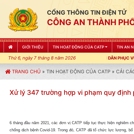
CỔNG THÔNG TIN ĐIỆN TỬ
CÔNG AN THÀNH PHỐ
GIỚI THIỆU
TIN HOẠT ĐỘNG CỦA CATP
TIN AN 
Thứ 6, ngày 7 tháng 8 năm 2026
TRANG CHỦ
»
TIN HOẠT ĐỘNG CỦA CATP
»
CẢI CÁ
Xử lý 347 trường hợp vi phạm quy định
6 tháng đầu năm 2021, các đơn vị CATP tiếp tục thực hiện nghiêm c
chống dịch bệnh Covid-19. Trong đó, CATP đã tổ chức lực lượng, bố t