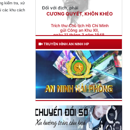
g kiểm tra, xử
i các khu cách
Trích thư Chủ tịch Hồ Chí Minh
gửi Công an Khu XII,
ngày 11 tháng 3 năm 1948.
TRUYỀN HÌNH AN NINH HP