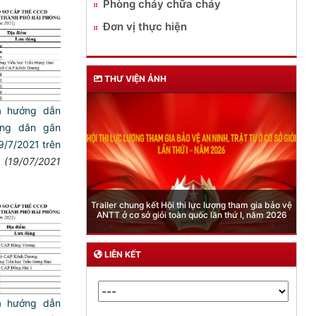
Phòng cháy chữa cháy
Đơn vị thực hiện
THƯ VIỆN ẢNH
̀ hướng dẫn
ông dân gắn
 19/7/2021 trên
(19/07/2021
Phòng Quản lý xuất nhập cảnh: Hướng dẫn những
 lực lượng tham gia bảo vệ
quy định mới trong lĩnh vực xuất cảnh, nhập cảnh
quốc lần thứ I, năm 2026
của công dân việt nam từ ngày 01/7/2026
LIÊN KẾT
̀ hướng dẫn