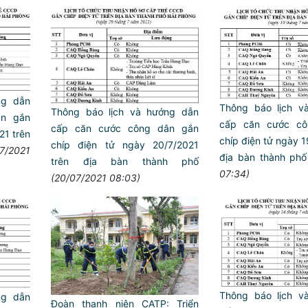
ng dẫn
Thông báo lịch va
Thông báo lịch và hướng dẫn
n gắn
cấp căn cước c
cấp căn cước công dân gắn
021 trên
chíp điện tử ngày
chíp điện tử ngày 20/7/2021
07/2021
địa bàn thành phố
trên địa bàn thành phố
07:34)
(20/07/2021 08:03)
Trailer chung kết Hội thi
ANTT ở cơ sở giỏi toàn 
Thông báo lịch va
ng dẫn
Đoàn thanh niên CATP: Triển