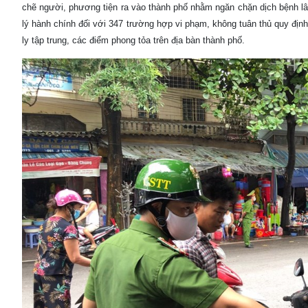
chẽ người, phương tiện ra vào thành phố nhằm ngăn chặn dịch bệnh lâ
lý hành chính đối với 347 trường hợp vi phạm, không tuân thủ quy đị
ly tập trung, các điểm phong tỏa trên địa bàn thành phố.