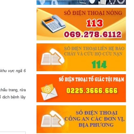
 khu vực ngã 6
khẩu trang, rửa
 dịch bệnh lây