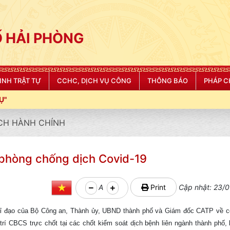
 HẢI PHÒNG
NINH TRẬT TỰ
CCHC, DỊCH VỤ CÔNG
THÔNG BÁO
PHÁP C
CH HÀNH CHÍNH
 phòng chống dịch Covid-19
A
Print
Cập nhật: 23/0
hỉ đạo của Bộ Công an, Thành ủy, UBND thành phố và Giám đốc CATP về c
rí CBCS trực chốt tại các chốt kiểm soát dịch bệnh liên ngành thành phố, 