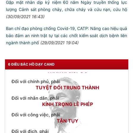
Gặp mặt nhân dịp kỷ niệm 60 năm Ngày truyền thống lực
lượng Cảnh sát phòng cháy, chữa cháy và cứu nạn, cứu hộ
TƯ CÁCH
NGƯỜI CÔNG AN CÁCH MỆNH LÀ:
(30/09/2021 16:43)
Ban chỉ đạo phòng chống Covid-19, CATP: Nâng cao hiệu quả
Đối với tự mình, phải
CẦN, KIỆM, LIÊM, CHÍNH
bảo đảm an ninh trật tự tại các chốt kiểm soát dịch bệnh liên
ngành thành phố
(29/09/2021 19:04)
Đối với đồng sự, phải
THÂN ÁI GIÚP ĐỠ
Đối với chính phủ, phải
6 ĐIỀU BÁC HỒ DẠY CAND
TUYỆT ĐỐI TRUNG THÀNH
Đối với nhân dân, phải
KÍNH TRỌNG LỄ PHÉP
Đối với công việc, phải
TẬN TỤY
Đối với địch, phải
CƯƠNG QUYẾT, KHÔN KHÉO
Trích thư Chủ tịch Hồ Chí Minh