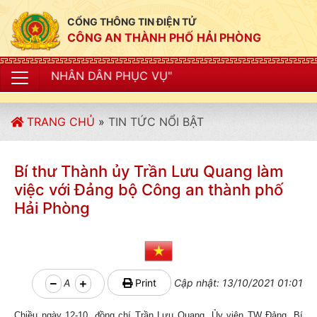
CỔNG THÔNG TIN ĐIỆN TỬ
CÔNG AN THÀNH PHỐ HẢI PHÒNG
DÂN PHỤC VỤ"
TRANG CHỦ
»
TIN TỨC NỔI BẬT
Bí thư Thành ủy Trần Lưu Quang làm
việc với Đảng bộ Công an thành phố
Hải Phòng
A
Print
Cập nhật: 13/10/2021 01:01
Chiều ngày 12-10, đồng chí Trần Lưu Quang, Ủy viên TW Đảng, Bí