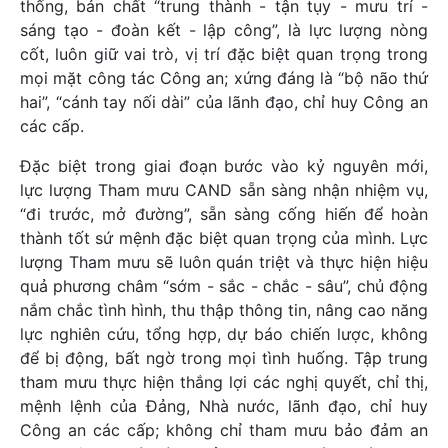
thống, bản chất “trung thành - tận tụy - mưu trí -
sáng tạo - đoàn kết - lập công”, là lực lượng nòng
cốt, luôn giữ vai trò, vị trí đặc biệt quan trọng trong
mọi mặt công tác Công an; xứng đáng là “bộ não thứ
hai”, “cánh tay nối dài” của lãnh đạo, chỉ huy Công an
các cấp.
Đặc biệt trong giai đoạn bước vào kỷ nguyên mới,
lực lượng Tham mưu CAND sẵn sàng nhận nhiệm vụ,
“đi trước, mở đường”, sẵn sàng cống hiến để hoàn
thành tốt sứ mệnh đặc biệt quan trọng của mình. Lực
lượng Tham mưu sẽ luôn quán triệt và thực hiện hiệu
quả phương châm “sớm - sắc - chắc - sâu”, chủ động
nắm chắc tình hình, thu thập thông tin, nâng cao năng
lực nghiên cứu, tổng hợp, dự báo chiến lược, không
để bị động, bất ngờ trong mọi tình huống. Tập trung
tham mưu thực hiện thắng lợi các nghị quyết, chỉ thị,
mệnh lệnh của Đảng, Nhà nước, lãnh đạo, chỉ huy
Công an các cấp; không chỉ tham mưu bảo đảm an