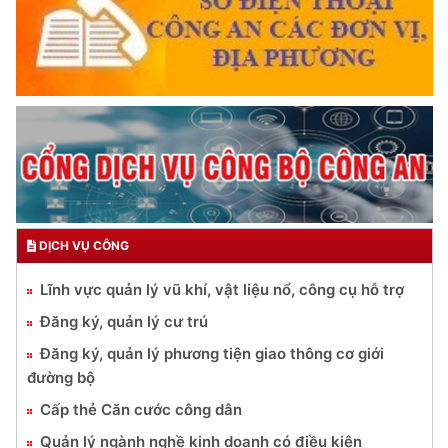
Đối với địch, phải
CƯƠNG QUYẾT, KHÔN KHÉO
Trích thư Chủ tịch Hồ Chí Minh
gửi Công an Khu XII,
ngày 11 tháng 3 năm 1948.
TRUYỀN HÌNH AN NINH HP