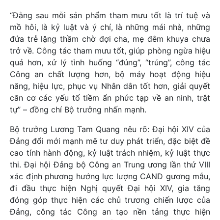
“Đằng sau mỗi sản phẩm tham mưu tốt là trí tuệ và
mồ hôi, là kỷ luật và ý chí, là những mái nhà, những
đứa trẻ lặng thầm chờ đợi cha, mẹ đêm khuya chưa
trở về. Công tác tham mưu tốt, giúp phòng ngừa hiệu
quả hơn, xử lý tình huống “đúng”, “trúng”, công tác
Công an chất lượng hơn, bộ máy hoạt động hiệu
năng, hiệu lực, phục vụ Nhân dân tốt hơn, giải quyết
căn cơ các yếu tố tiềm ẩn phức tạp về an ninh, trật
tự” – đồng chí Bộ trưởng nhấn mạnh.
Bộ trưởng Lương Tam Quang nêu rõ: Đại hội XIV của
Đảng đổi mới mạnh mẽ tư duy phát triển, đặc biệt đề
cao tính hành động, kỷ luật trách nhiệm, kỷ luật thực
thi. Đại hội Đảng bộ Công an Trung ương lần thứ VIII
xác định phương hướng lực lượng CAND gương mẫu,
đi đầu thực hiện Nghị quyết Đại hội XIV, gia tăng
đóng góp thực hiện các chủ trương chiến lược của
Đảng, công tác Công an tạo nền tảng thực hiện