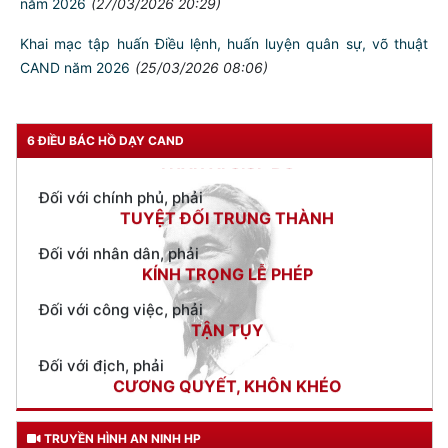
Hội nghị BCH Đảng bộ CATP lần thứ IV: Triển khai 9 nhiệm vụ
trọng tâm công tác Đảng quý 2 năm 2026
(01/04/2026
09:26)
Lực lượng Tham mưu Công an nhân dân 80 năm xây dựng,
chiến đấu và trưởng thành
(30/03/2026 15:10)