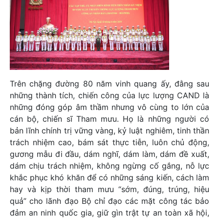
Trên chặng đường 80 năm vinh quang ấy, đằng sau
những thành tích, chiến công của lực lượng CAND là
những đóng góp âm thầm nhưng vô cùng to lớn của
cán bộ, chiến sĩ Tham mưu. Họ là những người có
bản lĩnh chính trị vững vàng, kỷ luật nghiêm, tinh thần
trách nhiệm cao, bám sát thực tiễn, luôn chủ động,
gương mẫu đi đầu, dám nghĩ, dám làm, dám đề xuất,
dám chịu trách nhiệm, không ngừng cố gắng, nỗ lực
khắc phục khó khăn để có những sáng kiến, cách làm
hay và kịp thời tham mưu “sớm, đúng, trúng, hiệu
quả” cho lãnh đạo Bộ chỉ đạo các mặt công tác bảo
đảm an ninh quốc gia, giữ gìn trật tự an toàn xã hội,