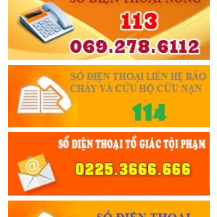
TƯ CÁCH
NGƯỜI CÔNG AN CÁCH MỆNH LÀ:
Đối với tự mình, phải
CẦN, KIỆM, LIÊM, CHÍNH
Khai mạc tập huấn Điều lệnh, huấn luyện quân sự, võ thuật
Đối với đồng sự, phải
CAND năm 2026
(25/03/2026 08:06)
THÂN ÁI GIÚP ĐỠ
Đối với chính phủ, phải
TUYỆT ĐỐI TRUNG THÀNH
6 ĐIỀU BÁC HỒ DẠY CAND
Đối với nhân dân, phải
KÍNH TRỌNG LỄ PHÉP
Đối với công việc, phải
TẬN TỤY