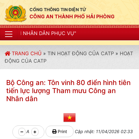
CỔNG THÔNG TIN ĐIỆN TỬ
CÔNG AN THÀNH PHỐ HẢI PHÒNG
PHỤC VỤ"
TRANG CHỦ
»
TIN HOẠT ĐỘNG CỦA CATP
»
HOẠT
ĐỘNG CỦA CATP
Bộ Công an: Tôn vinh 80 điển hình tiên
tiến lực lượng Tham mưu Công an
Nhân dân
A
Print
Cập nhật: 11/04/2026 02:33