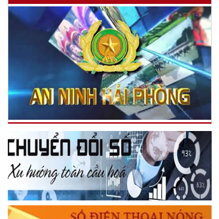
Công an thành phố sơ kết công tác nghiệp vụ cơ bản lực
lượng An ninh, Cảnh sát Quý I năm 2026
(27/03/2026 20:36)
Bộ Công an tổ chức Hội nghị chuyên đề xây dựng pháp luật
năm 2026
(27/03/2026 20:29)