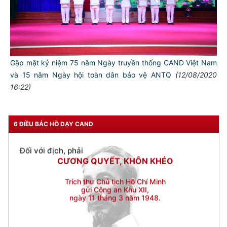
Đối với đồng sự, phải
THÂN ÁI GIÚP ĐỠ
Đối với chính phủ, phải
TUYỆT ĐỐI TRUNG THÀNH
Đối với nhân dân, phải
Gặp mặt kỷ niệm 75 năm Ngày truyền thống CAND Việt Nam
KÍNH TRỌNG LỄ PHÉP
và 15 năm Ngày hội toàn dân bảo vệ ANTQ
(12/08/2020
16:22)
Đối với công việc, phải
TẬN TỤY
Đối với địch, phải
6 ĐIỀU BÁC HỒ DẠY CAND
CƯƠNG QUYẾT, KHÔN KHÉO
Trích thư Chủ tịch Hồ Chí Minh
gửi Công an Khu XII,
ngày 11 tháng 3 năm 1948.