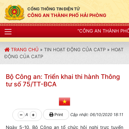
CỔNG THÔNG TIN ĐIỆN TỬ
CÔNG AN THÀNH PHỐ HẢI PHÒNG
"CÔNG AN THÀNH PHỐ HẢI PHÒNG SIẾT
TRANG CHỦ
»
TIN HOẠT ĐỘNG CỦA CATP
»
HOẠT
ĐỘNG CỦA CATP
Bộ Công an: Triển khai thi hành Thông
tư số 75/TT-BCA
A
Print
Cập nhật: 06/10/2020 18:11
Ngày 5-10, Bộ Công an tổ chức hội nghị trực tuyến