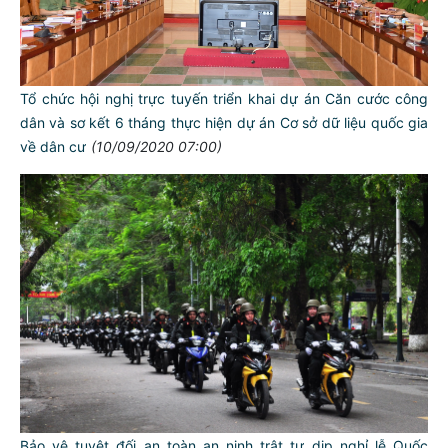
Tổ chức hội nghị trực tuyến triển khai dự án Căn cước công
dân và sơ kết 6 tháng thực hiện dự án Cơ sở dữ liệu quốc gia
về dân cư
(10/09/2020 07:00)
Bảo vệ tuyệt đối an toàn an ninh trật tự dịp nghỉ lễ Quốc