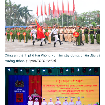
Công an thành phố Hải Phòng 75 năm xây dựng, chiến đấu và
trưởng thành
(18/08/2020 12:50)
TƯ CÁCH
NGƯỜI CÔNG AN CÁCH MỆNH LÀ:
Đối với tự mình, phải
CẦN, KIỆM, LIÊM, CHÍNH