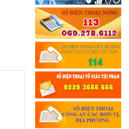
THÂN ÁI GIÚP ĐỠ
Đối với chính phủ, phải
TUYỆT ĐỐI TRUNG THÀNH
Đối với nhân dân, phải
KÍNH TRỌNG LỄ PHÉP
Đối với công việc, phải
TẬN TỤY
Đối với địch, phải
CƯƠNG QUYẾT, KHÔN KHÉO
Trích thư Chủ tịch Hồ Chí Minh
gửi Công an Khu XII,
ngày 11 tháng 3 năm 1948.