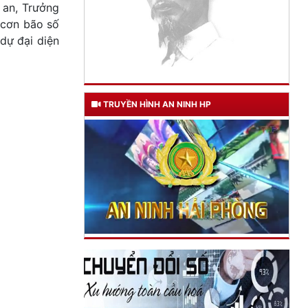
 an, Trưởng
ó cơn bão số
̣ đại diện
TRUYỀN HÌNH AN NINH HP
TƯ CÁCH
NGƯỜI CÔNG AN CÁCH MỆNH LÀ:
Đối với tự mình, phải
CẦN, KIỆM, LIÊM, CHÍNH
Đối với đồng sự, phải