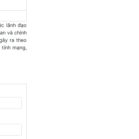
ệc lãnh đạo
an và chính
gây ra theo
 tính mạng,