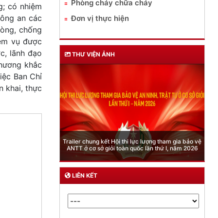
Phòng cháy chữa cháy
g; có nhiệm
Công an các
Đơn vị thực hiện
hòng, chống
iệm vụ được
c, lãnh đạo
THƯ VIỆN ẢNH
phương khắc
iệc Ban Chỉ
 khai, thực
Phòng Quản lý xuất nhập cảnh: Hướng dẫn những
quy định mới trong lĩnh vực xuất cảnh, nhập cảnh
của công dân việt nam từ ngày 01/7/2026
LIÊN KẾT