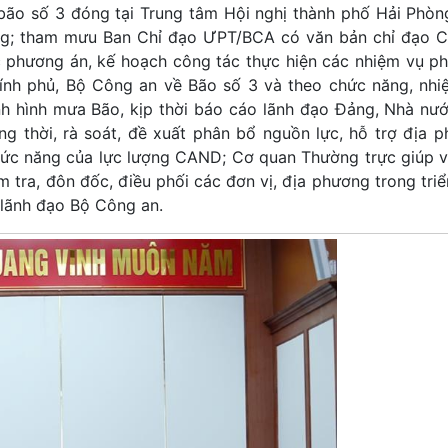
bão số 3 đóng tại Trung tâm Hội nghị thành phố Hải Phòn
òng; tham mưu Ban Chỉ đạo ƯPT/BCA có văn bản chỉ đạo 
ác phương án, kế hoạch công tác thực hiện các nhiệm vụ p
hính phủ, Bộ Công an về Bão số 3 và theo chức năng, nh
nh hình mưa Bão, kịp thời báo cáo lãnh đạo Đảng, Nhà nướ
ng thời, rà soát, đề xuất phân bổ nguồn lực, hỗ trợ địa 
chức năng của lực lượng CAND; Cơ quan Thường trực giúp v
tra, đôn đốc, điều phối các đơn vị, địa phương trong triển
 lãnh đạo Bộ Công an.