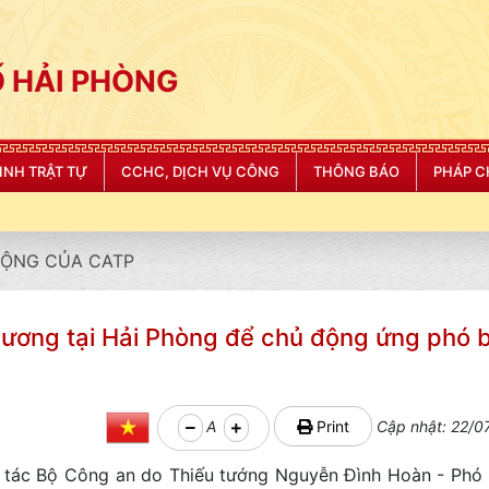
 HẢI PHÒNG
NINH TRẬT TỰ
CCHC, DỊCH VỤ CÔNG
THÔNG BÁO
PHÁP C
"CÔNG AN THÀNH PHỐ HẢI PHÒNG S
ĐỘNG CỦA CATP
phương tại Hải Phòng để chủ động ứng phó 
A
Print
Cập nhật: 22/0
g tác Bộ Công an do Thiếu tướng Nguyễn Đình Hoàn - Phó