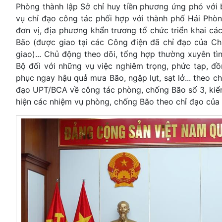
Phòng thành lập Sở chỉ huy tiền phương ứng phó với 
vụ chỉ đạo công tác phối hợp với thành phố Hải Ph
đơn vị, địa phương khẩn trương tổ chức triển khai c
Bão (được giao tại các Công điện đã chỉ đạo của C
giao)... Chủ động theo dõi, tổng hợp thường xuyên tì
Bộ đối với những vụ việc nghiêm trọng, phức tạp, đồ
phục ngay hậu quả mưa Bão, ngập lụt, sạt lở... theo 
đạo UPT/BCA về công tác phòng, chống Bão số 3, kiểm 
hiện các nhiệm vụ phòng, chống Bão theo chỉ đạo của