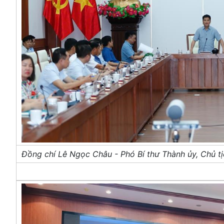
Đồng chí Lê Ngọc Châu - Phó Bí thư Thành ủy, Chủ tịc