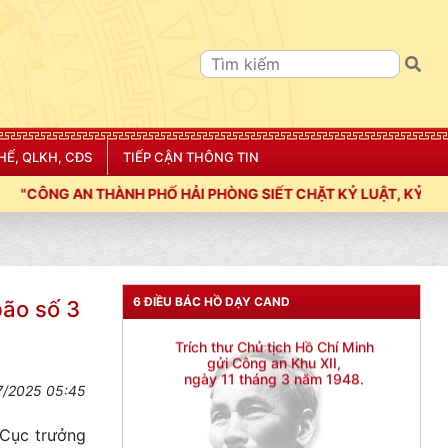
HẾ, QLKH, CĐS
TIẾP CẬN THÔNG TIN
IẾT CHẶT KỶ LUẬT, KỶ CƯƠNG, ĐIỀU LỆNH; XÂY DỰNG NẾP SỐNG
6 ĐIỀU BÁC HỒ DẠY CAND
bão số 3
7/2025 05:45
 Cục trưởng