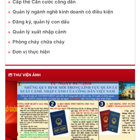
DỊCH VỤ CÔNG
Lĩnh vực quản lý vũ khí, vật liệu nổ, công cụ hỗ trợ