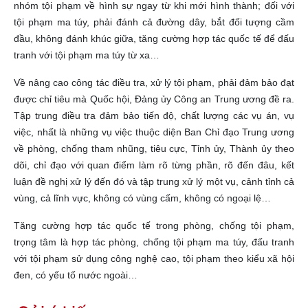
nhóm tội phạm về hình sự ngay từ khi mới hình thành; đối với
tội phạm ma túy, phải đánh cả đường dây, bắt đối tượng cầm
đầu, không đánh khúc giữa, tăng cường hợp tác quốc tế để đấu
tranh với tội phạm ma túy từ xa…
Về nâng cao công tác điều tra, xử lý tội phạm, phải đảm bảo đạt
được chỉ tiêu mà Quốc hội, Đảng ủy Công an Trung ương đề ra.
Tập trung điều tra đảm bảo tiến độ, chất lượng các vụ án, vụ
việc, nhất là những vụ việc thuộc diện Ban Chỉ đạo Trung ương
về phòng, chống tham nhũng, tiêu cực, Tỉnh ủy, Thành ủy theo
dõi, chỉ đạo với quan điểm làm rõ từng phần, rõ đến đâu, kết
luận đề nghị xử lý đến đó và tập trung xử lý một vụ, cảnh tỉnh cả
vùng, cả lĩnh vực, không có vùng cấm, không có ngoại lệ…
Tăng cường hợp tác quốc tế trong phòng, chống tội phạm,
trọng tâm là hợp tác phòng, chống tội phạm ma túy, đấu tranh
với tội phạm sử dụng công nghệ cao, tội phạm theo kiểu xã hội
đen, có yếu tố nước ngoài…