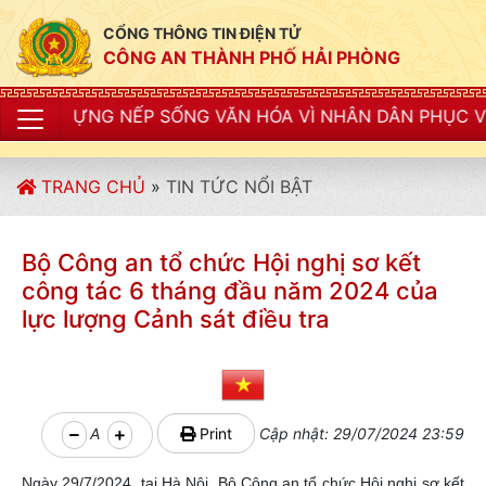
CỔNG THÔNG TIN ĐIỆN TỬ
CÔNG AN THÀNH PHỐ HẢI PHÒNG
 NẾP SỐNG VĂN HÓA VÌ NHÂN DÂN PHỤC VỤ"
TRANG CHỦ
»
TIN TỨC NỔI BẬT
Bộ Công an tổ chức Hội nghị sơ kết
công tác 6 tháng đầu năm 2024 của
lực lượng Cảnh sát điều tra
A
Print
Cập nhật: 29/07/2024 23:59
Ngày 29/7/2024, tại Hà Nội, Bộ Công an tổ chức Hội nghị sơ kết