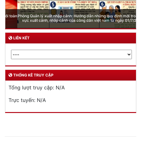
Đăng ký, quản lý cư trú
Đăng ký, quản lý phương tiện giao thông cơ giới
đường bộ
Cấp thẻ Căn cước công dân
Quản lý ngành nghề kinh doanh có điều kiện
Đăng ký, quản lý con dấu
Quản lý xuất nhập cảnh
Phòng cháy chữa cháy
Đơn vị thực hiện
THƯ VIỆN ẢNH