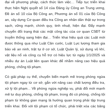
đại về phương pháp, cách thức làm việc… Tiếp tục triển khai
thực hiện Nghị quyết số 14 của Đảng ủy Công an Trung ương,
Đề án số 10 của Bộ Công an, Phương án số 01 của Bộ Công
an, xây dựng Cơ quan điều tra Công an nhân dân thật sự trong
sạch, vững mạnh, chính quy, tinh nhuệ, hiện đại. Đẩy mạnh
chuyển đổi trạng thái các mặt công tác của cơ quan CSĐT từ
truyền thống sang hiện đại… Triển khai hiệu quả các Luật mới
được thông qua như Luật Căn cước, Luật Lực lượng tham gia
bảo vệ an ninh, trật tự ở cơ sở, Luật Quản lý, sử dụng vũ khí,
vật liệu nổ và công cụ hỗ trợ có hiệu lực từ ngày 1/1/2025 và
nhiều dự án Luật liên quan khác để nhằm nâng cao hiệu quả
phòng, chống tội phạm.
Có giải pháp cụ thể, chuyển biến mạnh mẽ trong phòng ngừa
tội phạm ngay từ cơ sở, gắn với nâng cao chất lượng điều tra,
xử lý tội phạm... Về phòng ngừa nghiệp vụ, phải đổi mới mạnh
mẽ tư duy phòng, chống tội phạm, trong đó có phòng, chống tội
phạm từ không gian mạng là hướng quan trọng phải tập trung
triển khai. Đối với tội phạm có tổ chức, phải triệt xóa các băng