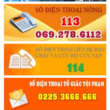
Đối với nhân dân, phải
KÍNH TRỌNG LỄ PHÉP
Đối với công việc, phải
TẬN TỤY
Đối với địch, phải
TRUYỀN HÌNH AN NINH HP
CƯƠNG QUYẾT, KHÔN KHÉO
Trích thư Chủ tịch Hồ Chí Minh
gửi Công an Khu XII,
ngày 11 tháng 3 năm 1948.