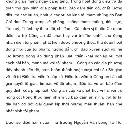
không gian mạng ngày càng tăng. Trong hoạt động điều tra đã
tuân thủ quy định của pháp luật. Bảo đảm tiến độ, chất lượng
điều tra các vụ án, nhất là các vụ án kinh tế, tham nhũng do Ban
Chỉ đạo Trung ương về phòng, chống tham nhũng, tiêu cực,
Tỉnh uỷ, Thành uỷ theo dõi, chỉ đạo…Các đơn vị thuộc Cơ quan
điều tra Bộ Công an đã phát huy vai trò “tư lệnh”, chủ động
nhận diện tội phạm, phát hiện được phương thức, thủ đoạn hoạt
động mới của tội phạm; hướng dẫn, chỉ đạo xuyên suốt với hệ
lực lượng trong áp dụng pháp luật, triển khai nghiệp vụ một
cách bài bản, mạnh mẽ với tội phạm… Công an các địa phương
đẩy nhanh tiến độ, sớm hoàn thành hoặc vượt chỉ tiêu Bộ giao
về bố trí Điều tra viên ở cấp xã. Điều tra viên ở Công an cấc xã
giải quyết tố giác, tin báo về tội phạm; điều tra vụ án bảo đảm
quy định của pháp luật. Công an cấp xã phát huy vị trí, vai trò
nòng cốt trong thực hiện nhiệm vụ bảo đảm an ninh, trật tự tại
địa bàn cơ sở, giải quyết kịp thời những mâu thuẫn, hạn chế
phát sinh tội phạm…
Dưới sự điều hành của Thứ trưởng Nguyễn Văn Long, tại Hội