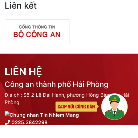
Phòng Quản lý xuất nhập cảnh: Hướng dẫn những quy định mới trong lĩnh
vực xuất cảnh, nhập cảnh của công dân việt nam từ ngày 01/7/2026
LIÊN KẾT
THỐNG KÊ TRUY CẬP
Tổng lượt truy cập:
N/A
Trực tuyến:
N/A