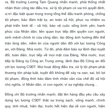
ra, Bộ trưởng Lương Tam Quang nhấn mạnh, phải thống nhất
nhận thức công tác điều tra, xử lý tội phạm có vai trò quyết định,
vị trí đặc biệt quan trọng trong tổng thể đấu tranh phòng, chống
tội phạm, bảo đảm trật tự, an toàn xã hội, phục vụ nhiệm vụ
phát triển kinh tế - xã hội, bảo vệ cuộc sống bình yên, hạnh
phúc của Nhân dân; liên quan trực tiếp đến quyền con người,
sinh mệnh chính trị của công dân; tác động ảnh hưởng đến thế
trận lòng dân, niềm tin của người dân đối với lực lượng Công
an, với Đảng, Nhà nước. Từ đó, phải đảm bảo sự lãnh đạo tuyệt
đối, toàn diện, trực tiếp về mọi mặt của Đảng, Nhà nước, trực
tiếp là Đảng ủy Công an Trung ương, lãnh đạo Bộ Công an đối
với lực lượng CSĐT. Mọi hoạt động điều tra, xử lý tội phạm phải
thượng tôn pháp luật, tuyệt đối không để xảy ra oan, sai, bỏ lọt
tội phạm, đồng thời bảo đảm tính nhân văn của chế độ xã hội
chủ nghĩa, vì Nhân dân, vì con người, vì sự nghiệp chung…
Đồng chí Bộ trưởng nhấn mạnh, đặt lên hàng đầu yêu cầu xây
dựng lực lượng CSĐT thật sự trong sạch, vững mạnh, chính
quy, tinh nhuệ, hiện đại, trước hết hiện đại về con người, hiện