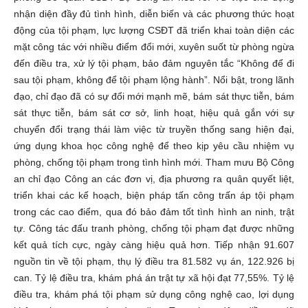
nhận diện đầy đủ tình hình, diễn biến và các phương thức hoạt
động của tội phạm, lực lượng CSĐT đã triển khai toàn diện các
mặt công tác với nhiều điểm đổi mới, xuyên suốt từ phòng ngừa
đến điều tra, xử lý tội phạm, bảo đảm nguyên tắc “Không để đi
sau tội phạm, không để tội phạm lộng hành”. Nổi bật, trong lãnh
đạo, chỉ đạo đã có sự đổi mới mạnh mẽ, bám sát thực tiễn, bám
sát thực tiễn, bám sát cơ sở, linh hoạt, hiệu quả gắn với sự
chuyển đổi trạng thái làm việc từ truyền thống sang hiện đại,
ứng dụng khoa học công nghệ để theo kịp yêu cầu nhiệm vụ
phòng, chống tội phạm trong tình hình mới. Tham mưu Bộ Công
an chỉ đạo Công an các đơn vị, địa phương ra quân quyết liệt,
triển khai các kế hoạch, biện pháp tấn công trấn áp tội phạm
trong các cao điểm, qua đó bảo đảm tốt tình hình an ninh, trật
tự. Công tác đấu tranh phòng, chống tội phạm đạt được những
kết quả tích cực, ngày càng hiệu quả hơn. Tiếp nhận 91.607
nguồn tin về tội phạm, thụ lý điều tra 81.582 vụ án, 122.926 bị
can. Tỷ lệ điều tra, khám phá án trật tự xã hội đạt 77,55%. Tỷ lệ
điều tra, khám phá tội phạm sử dụng công nghệ cao, lợi dụng