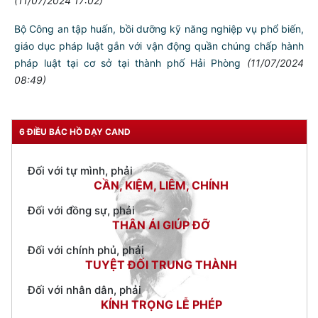
Đoàn khảo sát Kết hợp phát triển kinh tế-xã hội với củng cố
quốc phòng, an ninh, đối ngoại; xây dựng thế trận lòng dân
trong bảo vệ Tổ quốc tại Hải Phòng
(22/07/2024 07:00)
Quyết tâm thực hiện hiệu quả, thắng lợi mọi chỉ tiêu, nhiệm vụ
công tác 6 tháng cuối năm 2024
(16/07/2024 17:06)
Đảng ủy Công an thành phố triển khai 8 nhiệm vụ trọng tâm 6
tháng cuối năm 2024
(15/07/2024 19:06)