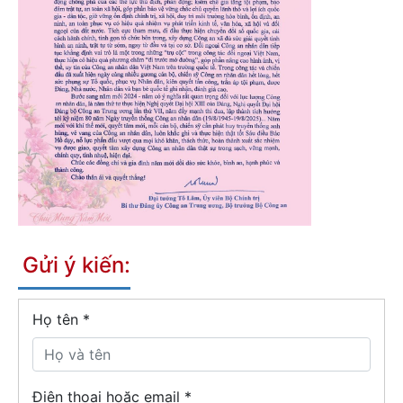
Gửi ý kiến:
Họ tên
*
Điện thoại hoặc email *