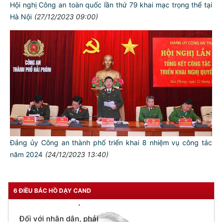
Hội nghị Công an toàn quốc lần thứ 79 khai mạc trọng thể tại
Hà Nội
(27/12/2023 09:00)
TƯ CÁCH
NGƯỜI CÔNG AN CÁCH MỆNH LÀ:
Đối với tự mình, phải
CẦN, KIỆM, LIÊM, CHÍNH
Đối với đồng sự, phải
THÂN ÁI GIÚP ĐỠ
Đảng ủy Công an thành phố triển khai 8 nhiệm vụ công tác
năm 2024
(24/12/2023 13:40)
Đối với chính phủ, phải
TUYỆT ĐỐI TRUNG THÀNH
Đối với nhân dân, phải
6 ĐIỀU BÁC HỒ DẠY CAND
KÍNH TRỌNG LỄ PHÉP
Đối với công việc, phải