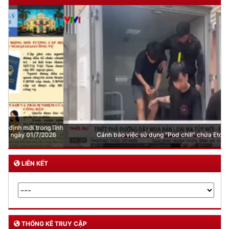
Cảnh báo việc sử dụng “Pod chill” chứa Etomidate
LIÊN KẾT
THỐNG KÊ TRUY CẬP