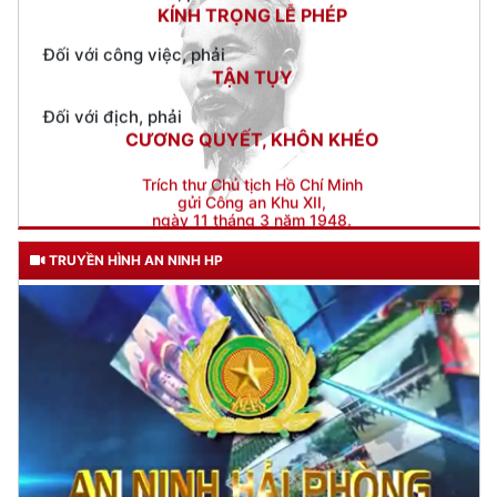
TẬN TỤY
Đối với địch, phải
CƯƠNG QUYẾT, KHÔN KHÉO
Trích thư Chủ tịch Hồ Chí Minh
gửi Công an Khu XII,
ngày 11 tháng 3 năm 1948.
TRUYỀN HÌNH AN NINH HP