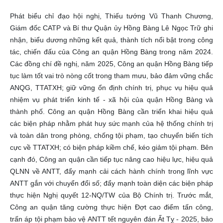
Phát biểu chỉ đạo hội nghị, Thiếu tướng Vũ Thanh Chương,
Giám đốc CATP và Bí thư Quận ủy Hồng Bàng Lê Ngọc Trữ ghi
nhận, biểu dương những kết quả, thành tích nổi bật trong công
tác, chiến đấu của Công an quận Hồng Bàng trong năm 2024.
Các đồng chí đề nghị, năm 2025, Công an quận Hồng Bàng tiếp
tục làm tốt vai trò nòng cốt trong tham mưu, bảo đảm vững chắc
ANQG, TTATXH; giữ vững ổn định chính trị, phục vụ hiệu quả
nhiệm vụ phát triển kinh tế - xã hội của quận Hồng Bàng và
thành phố. Công an quận Hồng Bàng cần triển khai hiệu quả
các biện pháp nhằm phát huy sức mạnh của hệ thống chính trị
và toàn dân trong phòng, chống tội phạm, tạo chuyển biến tích
cực về TTATXH; có biện pháp kiềm chế, kéo giảm tội phạm. Bên
cạnh đó, Công an quận cần tiếp tục nâng cao hiệu lực, hiệu quả
QLNN về ANTT, đẩy mạnh cải cách hành chính trong lĩnh vực
ANTT gắn với chuyển đổi số; đẩy mạnh toàn diện các biện pháp
thực hiện Nghị quyết 12-NQ/TW của Bộ Chính trị. Trước mắt,
Công an quận tăng cường thực hiện Đợt cao điểm tấn công,
trấn áp tội phạm bảo vệ ANTT tết nguyên đán Ất Tỵ - 2025, bảo