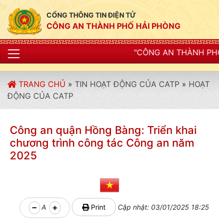
CỔNG THÔNG TIN ĐIỆN TỬ
CÔNG AN THÀNH PHỐ HẢI PHÒNG
"CÔNG AN THÀNH PHỐ HẢI PHÒNG SIẾT C
TRANG CHỦ
»
TIN HOẠT ĐỘNG CỦA CATP
»
HOẠT
ĐỘNG CỦA CATP
Công an quận Hồng Bàng: Triển khai
chương trình công tác Công an năm
2025
A
Print
Cập nhật: 03/01/2025 18:25