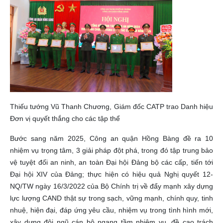
Thiếu tướng Vũ Thanh Chương, Giám đốc CATP trao Danh hiệu
Đơn vị quyết thắng cho các tập thể
Bước sang năm 2025, Công an quận Hồng Bàng đề ra 10
nhiệm vụ trọng tâm, 3 giải pháp đột phá, trong đó tập trung bảo
vệ tuyệt đối an ninh, an toàn Đại hội Đảng bộ các cấp, tiến tới
Đại hội XIV của Đảng; thực hiện có hiệu quả Nghị quyết 12-
NQ/TW ngày 16/3/2022 của Bộ Chính trị về đẩy mạnh xây dựng
lực lượng CAND thật sự trong sạch, vững mạnh, chính quy, tinh
nhuệ, hiện đại, đáp ứng yêu cầu, nhiệm vụ trong tình hình mới,
xây dựng đội ngũ cán bộ ngang tầm nhiệm vụ, đề cao trách