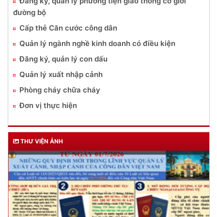
DỊCH VỤ CÔNG
Lĩnh vực quản lý vũ khí, vật liệu nổ, công cụ hỗ trợ
Đăng ký, quản lý cư trú
Đăng ký, quản lý phương tiện giao thông cơ giới
đường bộ
Cấp thẻ Căn cước công dân
Quản lý ngành nghề kinh doanh có điều kiện
Đăng ký, quản lý con dấu
Quản lý xuất nhập cảnh