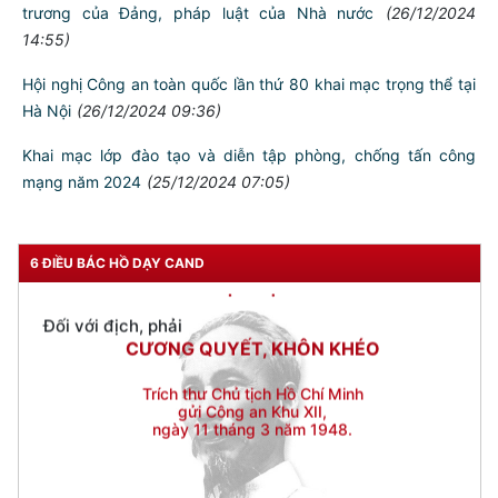
trương của Đảng, pháp luật của Nhà nước
(26/12/2024
14:55)
TƯ CÁCH
NGƯỜI CÔNG AN CÁCH MỆNH LÀ:
Đối với tự mình, phải
CẦN, KIỆM, LIÊM, CHÍNH
Đối với đồng sự, phải
THÂN ÁI GIÚP ĐỠ
Đối với chính phủ, phải
TUYỆT ĐỐI TRUNG THÀNH
Hội nghị Công an toàn quốc lần thứ 80 khai mạc trọng thể tại
Hà Nội
(26/12/2024 09:36)
Đối với nhân dân, phải
KÍNH TRỌNG LỄ PHÉP
Khai mạc lớp đào tạo và diễn tập phòng, chống tấn công
Đối với công việc, phải