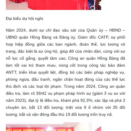
Đại biểu dự hội nghị
Năm 2024, dưới sự chỉ đạo sâu sát của Quận ủy – HĐND –
UBND quận Hồng Bàng và Đảng ủy, Giám đốc CATP, sự phối
hợp hiệp đồng giữa các ban ngành, đoàn thể, lực lượng vũ
trang, đặc biệt là sự ủng hộ, giúp đỡ của nhân dân, cùng với sự
nỗ lực cố gắng, quyết tâm cao, Công an quận Hồng Bàng đã
làm tốt vai trò tham mưu, nòng cốt trong công tác bảo đảm
ANTT; triển khai quyết liệt, đồng bộ các biện pháp nghiệp vụ,
phòng ngừa, đấu tranh, ngăn chặn hoạt động của các thế lực
thù địch và các loại tội phạm. Trong năm 2024, Công an quận
điều tra, làm rõ 39/42 vụ phạm pháp hình sự (giảm 3 vụ so với
năm 2023), đạt tỷ lệ điều tra, khám phá 92,3%; xác lập và phá 3
chuyên án, bắt 13 đối tượng; triệt xóa 9 ổ nhóm với 35 đối
tượng; bắt và vận động đầu thú 19 đối tượng trốn truy nã.