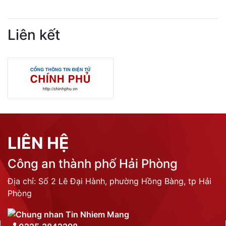
LIÊN KẾT
THỐNG KÊ TRUY CẬP
Tổng lượt truy cập:
N/A
Trực tuyến:
N/A
Liên kết