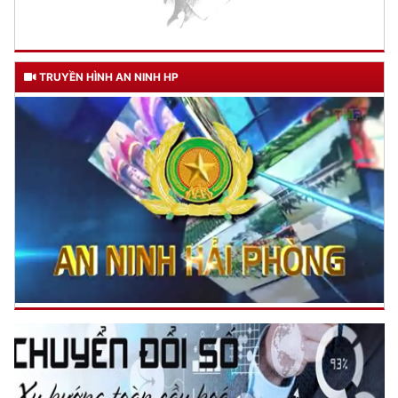
mạng năm 2024
(25/12/2024 07:05)
TẬN TỤY
Đối với địch, phải
CƯƠNG QUYẾT, KHÔN KHÉO
6 ĐIỀU BÁC HỒ DẠY CAND
Trích thư Chủ tịch Hồ Chí Minh
gửi Công an Khu XII,
ngày 11 tháng 3 năm 1948.
TRUYỀN HÌNH AN NINH HP