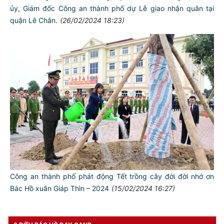
ủy, Giám đốc Công an thành phố dự Lễ giao nhận quân tại
quận Lê Chân.
(26/02/2024 18:23)
TƯ CÁCH
NGƯỜI CÔNG AN CÁCH MỆNH LÀ:
Đối với tự mình, phải
CẦN, KIỆM, LIÊM, CHÍNH
Đối với đồng sự, phải
THÂN ÁI GIÚP ĐỠ
Đối với chính phủ, phải
Công an thành phố phát động Tết trồng cây đời đời nhớ ơn
TUYỆT ĐỐI TRUNG THÀNH
Bác Hồ xuân Giáp Thìn – 2024
(15/02/2024 16:27)
Đối với nhân dân, phải
KÍNH TRỌNG LỄ PHÉP