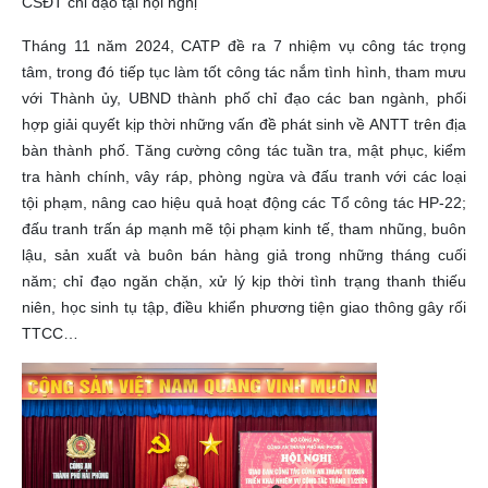
CSĐT chỉ đạo tại hội nghị
Tháng 11 năm 2024, CATP đề ra 7 nhiệm vụ công tác trọng
tâm, trong đó tiếp tục làm tốt công tác nắm tình hình, tham mưu
với Thành ủy, UBND thành phố chỉ đạo các ban ngành, phối
hợp giải quyết kịp thời những vấn đề phát sinh về ANTT trên địa
bàn thành phố. Tăng cường công tác tuần tra, mật phục, kiểm
tra hành chính, vây ráp, phòng ngừa và đấu tranh với các loại
tội phạm, nâng cao hiệu quả hoạt động các Tổ công tác HP-22;
đấu tranh trấn áp mạnh mẽ tội phạm kinh tế, tham nhũng, buôn
lậu, sản xuất và buôn bán hàng giả trong những tháng cuối
năm; chỉ đạo ngăn chặn, xử lý kịp thời tình trạng thanh thiếu
niên, học sinh tụ tập, điều khiển phương tiện giao thông gây rối
TTCC…