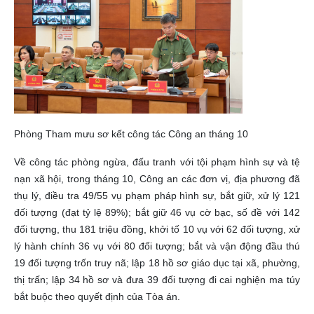
Phòng Tham mưu sơ kết công tác Công an tháng 10
Về công tác phòng ngừa, đấu tranh với tội phạm hình sự và tệ
nạn xã hội, trong tháng 10, Công an các đơn vị, địa phương đã
thụ lý, điều tra 49/55 vụ phạm pháp hình sự, bắt giữ, xử lý 121
đối tượng (đạt tỷ lệ 89%); bắt giữ 46 vụ cờ bạc, số đề với 142
đối tượng, thu 181 triệu đồng, khởi tố 10 vụ với 62 đối tượng, xử
lý hành chính 36 vụ với 80 đối tượng; bắt và vận động đầu thú
19 đối tượng trốn truy nã; lập 18 hồ sơ giáo dục tại xã, phường,
thị trấn; lập 34 hồ sơ và đưa 39 đối tượng đi cai nghiện ma túy
bắt buộc theo quyết định của Tòa án.