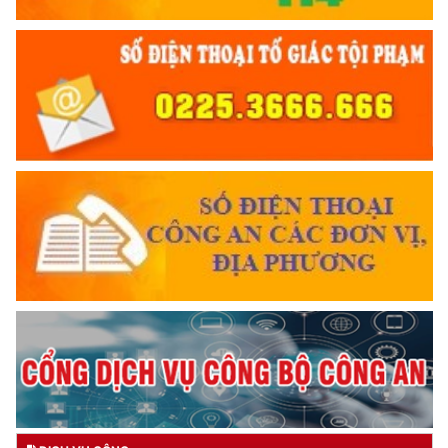
THÂN ÁI GIÚP ĐỠ
của nhân dân" trên mọi miền Tổ quốc
(14/10/2024 17:20)
Đối với chính phủ, phải
TUYỆT ĐỐI TRUNG THÀNH
6 ĐIỀU BÁC HỒ DẠY CAND
Đối với nhân dân, phải
KÍNH TRỌNG LỄ PHÉP
Đối với công việc, phải
TẬN TỤY
Đối với địch, phải
CƯƠNG QUYẾT, KHÔN KHÉO
Trích thư Chủ tịch Hồ Chí Minh
gửi Công an Khu XII,
ngày 11 tháng 3 năm 1948.
TRUYỀN HÌNH AN NINH HP