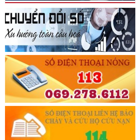
Công an thành phố hưởng ứng đợt thi đua cao điểm “500
ngày đêm hoàn thành 3.000 km đường cao tốc"
(17/10/2024
07:00)
TƯ CÁCH
NGƯỜI CÔNG AN CÁCH MỆNH LÀ:
Đối với tự mình, phải
CẦN, KIỆM, LIÊM, CHÍNH
Đối với đồng sự, phải
Công an xã - "Thật sự gần dân, sát dân, là điểm tựa bình yên