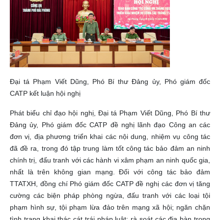
Đại tá Phạm Viết Dũng, Phó Bí thư Đảng ủy, Phó giám đốc
CATP kết luận hội nghị
Phát biểu chỉ đạo hội nghị, Đại tá Phạm Viết Dũng, Phó Bí thư
Đảng ủy, Phó giám đốc CATP đề nghị lãnh đạo Công an các
đơn vị, địa phương triển khai các nội dung, nhiệm vụ công tác
đã đề ra, trong đó tập trung làm tốt công tác bảo đảm an ninh
chính trị, đấu tranh với các hành vi xâm phạm an ninh quốc gia,
nhất là trên không gian mạng. Đối với công tác bảo đảm
TTATXH, đồng chí Phó giám đốc CATP đề nghị các đơn vị tăng
cường các biện pháp phòng ngừa, đấu tranh với các loại tội
phạm hình sự, tội phạm lừa đảo trên mạng xã hội; ngăn chặn
tình trạng khai thác cát trái pháp luật; rà soát các địa bàn trọng