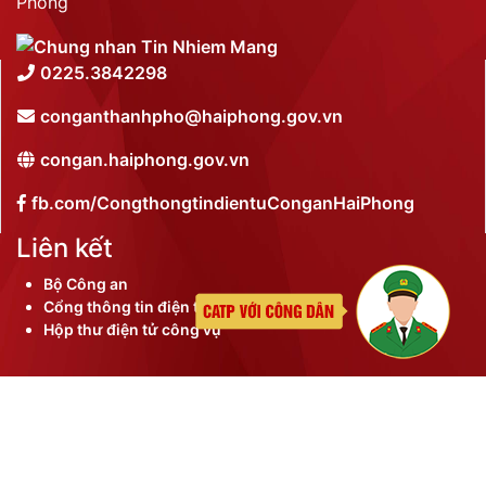
Phòng
0225.3842298
conganthanhpho@haiphong.gov.vn
congan.haiphong.gov.vn
fb.com/CongthongtindientuConganHaiPhong
Liên kết
Bộ Công an
Cổng thông tin điện tử thành phố
Hộp thư điện tử công vụ
©
2026 Bản quyền nội dung thuộc Công an thành phố
Hải Phòng