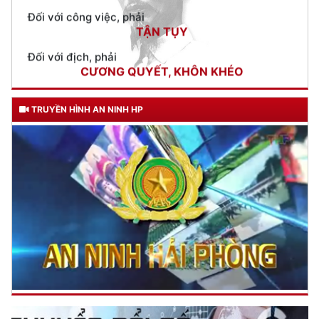
Đối với địch, phải
CƯƠNG QUYẾT, KHÔN KHÉO
Trích thư Chủ tịch Hồ Chí Minh
gửi Công an Khu XII,
ngày 11 tháng 3 năm 1948.
TRUYỀN HÌNH AN NINH HP