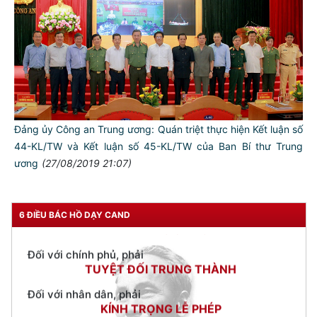
TƯ CÁCH
NGƯỜI CÔNG AN CÁCH MỆNH LÀ:
Đối với tự mình, phải
Đảng ủy Công an Trung ương: Quán triệt thực hiện Kết luận số
CẦN, KIỆM, LIÊM, CHÍNH
44-KL/TW và Kết luận số 45-KL/TW của Ban Bí thư Trung
Đối với đồng sự, phải
ương
(27/08/2019 21:07)
THÂN ÁI GIÚP ĐỠ
Đối với chính phủ, phải
TUYỆT ĐỐI TRUNG THÀNH
6 ĐIỀU BÁC HỒ DẠY CAND
Đối với nhân dân, phải
KÍNH TRỌNG LỄ PHÉP
Đối với công việc, phải
TẬN TỤY