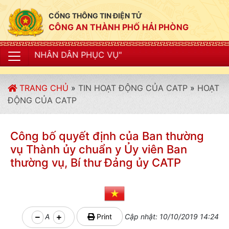
CỔNG THÔNG TIN ĐIỆN TỬ
CÔNG AN THÀNH PHỐ HẢI PHÒNG
 PHỤC VỤ"
TRANG CHỦ
»
TIN HOẠT ĐỘNG CỦA CATP
»
HOẠT
ĐỘNG CỦA CATP
Công bố quyết định của Ban thường
vụ Thành ủy chuẩn y Ủy viên Ban
thường vụ, Bí thư Đảng ủy CATP
A
Print
Cập nhật: 10/10/2019 14:24