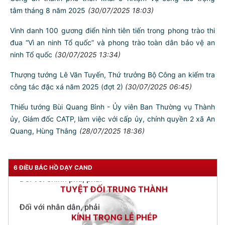
tâm tháng 8 năm 2025
(30/07/2025 18:03)
Vinh danh 100 gương điển hình tiên tiến trong phong trào thi
đua “Vì an ninh Tổ quốc” và phong trào toàn dân bảo vệ an
TƯ CÁCH
ninh Tổ quốc
(30/07/2025 13:34)
NGƯỜI CÔNG AN CÁCH MỆNH LÀ:
Thượng tướng Lê Văn Tuyến, Thứ trưởng Bộ Công an kiểm tra
Đối với tự mình, phải
công tác đặc xá năm 2025 (đợt 2)
(30/07/2025 06:45)
CẦN, KIỆM, LIÊM, CHÍNH
Thiếu tướng Bùi Quang Bình - Ủy viên Ban Thường vụ Thành
Đối với đồng sự, phải
ủy, Giám đốc CATP, làm việc với cấp ủy, chính quyền 2 xã An
THÂN ÁI GIÚP ĐỠ
Quang, Hùng Thắng
(28/07/2025 18:36)
Đối với chính phủ, phải
TUYỆT ĐỐI TRUNG THÀNH
Đối với nhân dân, phải
6 ĐIỀU BÁC HỒ DẠY CAND
KÍNH TRỌNG LỄ PHÉP
Đối với công việc, phải
TẬN TỤY
Đối với địch, phải