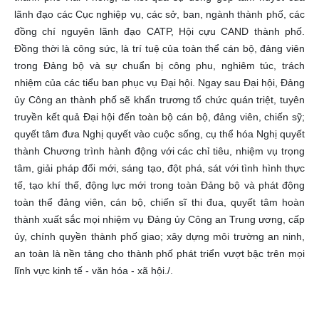
lãnh đạo các Cục nghiệp vụ, các sở, ban, ngành thành phố, các
đồng chí nguyên lãnh đạo CATP, Hội cựu CAND thành phố.
Đồng thời là công sức, là trí tuệ của toàn thể cán bộ, đảng viên
trong Đảng bộ và sự chuẩn bị công phu, nghiêm túc, trách
nhiệm của các tiểu ban phục vụ Đại hội. Ngay sau Đại hội, Đảng
ủy Công an thành phố sẽ khẩn trương tổ chức quán triệt, tuyên
truyền kết quả Đại hội đến toàn bộ cán bộ, đảng viên, chiến sỹ;
quyết tâm đưa Nghị quyết vào cuộc sống, cụ thể hóa Nghị quyết
thành Chương trình hành động với các chỉ tiêu, nhiệm vụ trọng
tâm, giải pháp đổi mới, sáng tạo, đột phá, sát với tình hình thực
tế, tạo khí thế, động lực mới trong toàn Đảng bộ và phát động
toàn thể đảng viên, cán bộ, chiến sĩ thi đua, quyết tâm hoàn
thành xuất sắc mọi nhiệm vụ Đảng ủy Công an Trung ương, cấp
ủy, chính quyền thành phố giao; xây dựng môi trường an ninh,
an toàn là nền tảng cho thành phố phát triển vượt bậc trên mọi
lĩnh vực kinh tế - văn hóa - xã hội./.