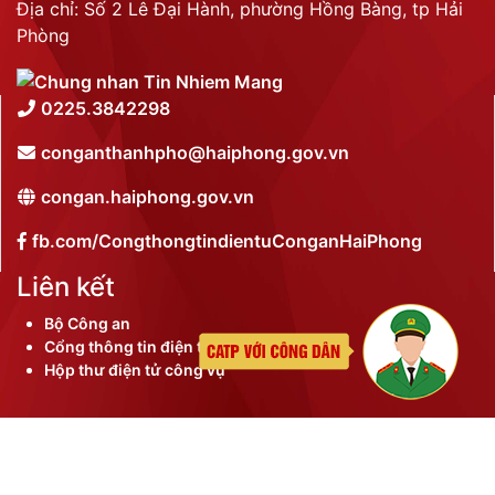
Địa chỉ: Số 2 Lê Đại Hành, phường Hồng Bàng, tp Hải
Phòng
0225.3842298
conganthanhpho@haiphong.gov.vn
congan.haiphong.gov.vn
fb.com/CongthongtindientuConganHaiPhong
Liên kết
Bộ Công an
Cổng thông tin điện tử thành phố
Hộp thư điện tử công vụ
©
2026 Bản quyền nội dung thuộc Công an thành phố
Hải Phòng