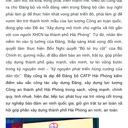
thế, tầm vóc và khát vọng phát triển mạnh mẽ. Điều đó cũng đặt
ra cho Đảng bộ và mỗi đảng viên trong Đảng bộ cần suy nghĩ
phải làm gì để thực hiện khát vọng phát triển đó, phải làm gì để
vươn lên trở thành hình mẫu của lực lượng Công an toàn quốc,
đóng góp vào Đề án “Xây dựng mô hình chủ nghĩa xã hội gắn
với con người XHCN tại thành phố Hải Phòng”. Từ đó, nhân lên
niềm tin vào lý tưởng của Đảng, thắp sáng khát vọng đổi mới,
quyết tâm thực hiện Bốn Nghị quyết “Bộ tứ trụ cột” của Bộ
Chính trị, gương mẫu, đi đầu đảm bảo an ninh, trật tự, góp phần
xây dựng thành phố giàu mạnh, văn minh, tự tin vững bước
trong kỷ nguyên mới –
“kỷ nguyên phát triển hùng cường của
dân tộc”
.
Đây cũng là dịp để Đảng bộ CATP Hải Phòng kiểm
điểm sâu sắc công tác xây dựng Đảng, xây dựng lực lượng
Công an thành phố Hải Phòng trong sạch, vững mạnh, chính
quy, tinh nhuệ, hiện đại; tiếp tục phát huy vai trò nòng cốt trong
sự nghiệp bảo đảm an ninh quốc gia, giữ gìn trật tự an toàn xã
hội góp phần xây dựng thành phố Hải Phòng an ninh, an toàn.