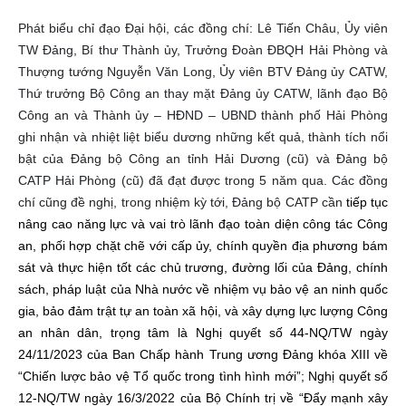
Phát biểu chỉ đạo Đại hội, các đồng chí: Lê Tiến Châu, Ủy viên
TW Đảng, Bí thư Thành ủy, Trưởng Đoàn ĐBQH Hải Phòng và
Thượng tướng Nguyễn Văn Long, Ủy viên BTV Đảng ủy CATW,
Thứ trưởng Bộ Công an thay mặt Đảng ủy CATW, lãnh đạo Bộ
Công an và Thành ủy – HĐND – UBND thành phố Hải Phòng
ghi nhận và nhiệt liệt biểu dương những kết quả, thành tích nổi
bật của Đảng bộ Công an tỉnh Hải Dương (cũ) và Đảng bộ
CATP Hải Phòng (cũ) đã đạt được trong 5 năm qua. Các đồng
chí cũng đề nghị, trong nhiệm kỳ tới, Đảng bộ CATP cần
tiếp tục
nâng cao năng lực và vai trò lãnh đạo toàn diện công tác Công
an, phối hợp chặt chẽ với cấp ủy, chính quyền địa phương bám
sát và thực hiện tốt các chủ trương, đường lối của Đảng, chính
sách, pháp luật của Nhà nước về nhiệm vụ bảo vệ an ninh quốc
gia, bảo đảm trật tự an toàn xã hội, và xây dựng lực lượng Công
an nhân dân, trọng tâm là Nghị quyết số 44-NQ/TW ngày
24/11/2023 của Ban Chấp hành Trung ương Đảng khóa XIII về
“Chiến lược bảo vệ Tổ quốc trong tình hình mới”;
Nghị quyết số
12-NQ/TW ngày 16/3/2022 của Bộ Chính trị về “Đẩy mạnh xây