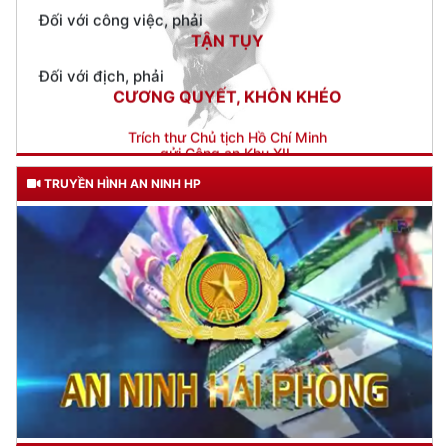
CƯƠNG QUYẾT, KHÔN KHÉO
Trích thư Chủ tịch Hồ Chí Minh
gửi Công an Khu XII,
ngày 11 tháng 3 năm 1948.
TRUYỀN HÌNH AN NINH HP