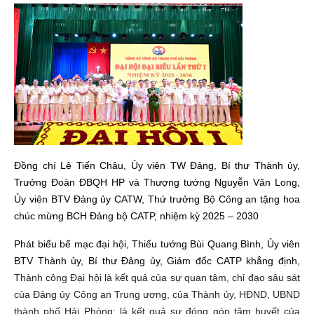
Đồng chí Lê Tiến Châu, Ủy viên TW Đảng, Bí thư Thành ủy,
Trưởng Đoàn ĐBQH HP và Thượng tướng Nguyễn Văn Long,
Ủy viên BTV Đảng ủy CATW, Thứ trưởng Bộ Công an tặng hoa
chúc mừng BCH Đảng bộ CATP, nhiệm kỳ 2025 – 2030
Phát biểu bế mạc đại hội, Thiếu tướng Bùi Quang Bình, Ủy viên
BTV Thành ủy, Bí thư Đảng ủy, Giám đốc CATP khẳng định,
Thành công Đại hội là kết quả của sự quan tâm, chỉ đạo sâu sát
của Đảng ủy Công an Trung ương, của Thành ủy, HĐND, UBND
thành phố Hải Phòng; là kết quả sự đóng góp tâm huyết của