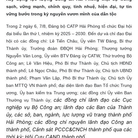
sạch, vững mạnh, chính quy, tinh nhuệ, hiện đại, tự tin
vững bước trong kỷ nguyên vươn mình của dân tộc
Trong 2 ngày 6, 7/8, Đảng bộ CATP Hải Phòng tổ chức Đại hội
đại biểu lần thứ I, nhiệm kỳ 2025 – 2030. Đến dự và chỉ đạo Đại
hội có các đồng chí: Lê Tiến Châu, Ủy viên TW Đảng, Bí thư
Thành ủy, Trưởng đoàn ĐBQH Hải Phòng; Thượng tướng
Nguyễn Văn Long, Ủy viên BTV Đảng ủy CATW, Thứ trưởng Bộ
Công an; Lê Văn Hiệu, Phó Bí thư Thành ủy, Chủ tịch HĐND
thành phố; Lê Ngọc Châu, Phó Bí thư Thành ủy, Chủ tịch UBND
thành phố; Phạm Văn Lập, Phó Bí thư Thành ủy, Chủ tịch Ủy
ban MTTQ VN thành phố; đại diện lãnh đạo Ban Tổ chức Trung
ương, Ủy ban kiểm tra Trung ương; các đồng chí Ủy viên Ban
các đồng chí lãnh đạo các Cục
Thường vụ Thành ủy;
nghiệp vụ Bộ Công an; lãnh đạo các Ban của Thành
ủy, các sở, ban, ngành, lực lượng vũ trang thành phố
Hải Phòng; các đồng chí nguyên lãnh đạo Công an
thành phố, Cảnh sát PCCC&CNCH thành phố qua các
thời kỳ; Hội Cựu CAND thành phố…