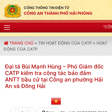
CỔNG THÔNG TIN ĐIỆN TỬ
CÔNG AN THÀNH PHỐ HẢI PHÒNG
"CÔNG AN THÀNH PH
TRANG CHỦ
»
TIN HOẠT ĐỘNG CỦA CATP
»
HOẠT
ĐỘNG CỦA CATP
Đại tá Bùi Mạnh Hùng – Phó Giám đốc
CATP kiểm tra công tác bảo đảm
ANTT bầu cử tại Công an phường Hải
An và Đông Hải