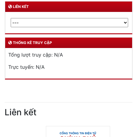
Phòng Quản lý xuất nhập cảnh: Hướng dẫn những quy định mới trong lĩnh
vực xuất cảnh, nhập cảnh của công dân việt nam từ ngày 01/7/2026
LIÊN KẾT
THỐNG KÊ TRUY CẬP