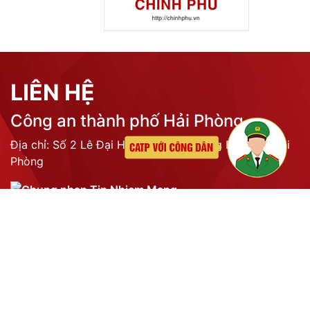
Tổng lượt truy cập:
N/A
Trực tuyến:
N/A
Liên kết
LIÊN HỆ
Công an thành phố Hải Phòng