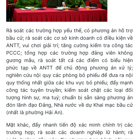
Rà soát các trường hợp yếu thế, có phương án hỗ trợ
bầu cử; rà soát các cơ sở kinh doanh có điều kiện về
ANTT, vui chơi giải trí; tăng cường kiểm tra công tác
PCCC; tổng hợp các trường hợp đảng viên không
gương mẫu, rà soát tất cả các điểm có biểu hiện
phức tạp về ANTT để chủ động phương án xử lý;
nghiên cứu nội quy các phòng bỏ phiếu để đưa ra nội
quy thống nhất giữa các khu vực bỏ phiếu; đẩy mạnh
công tác tuyên truyền; kiểm soát chặt các loại đối
tượng hình sự, ma tuý; chuẩn bị sẵn sàng phương án
đón lãnh đạo Đảng, Nhà nước về dự Khai mạc bầu cử
(nhất là phường Hải An).
Mặt khác, đẩy nhanh tiến độ xác minh chính trị các
trường hợp; rà soát các doanh nghiệp lữ hành; rà