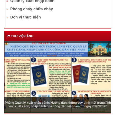
DỊCH VỤ CÔNG
Lĩnh vực quản lý vũ khí, vật liệu nổ, công cụ hỗ trợ
Đăng ký, quản lý cư trú
Đăng ký, quản lý phương tiện giao thông cơ giới
đường bộ
Cấp thẻ Căn cước công dân
Quản lý ngành nghề kinh doanh có điều kiện
Đăng ký, quản lý con dấu
Quản lý xuất nhập cảnh
Phòng cháy chữa cháy
Đơn vị thực hiện
THƯ VIỆN ẢNH