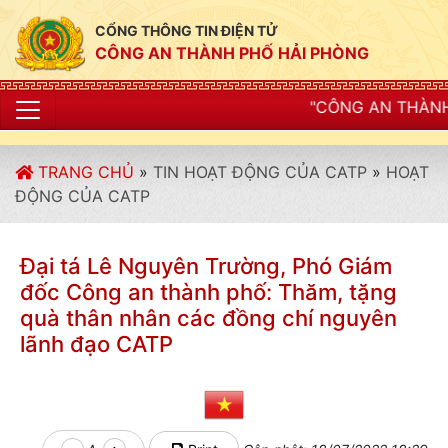
CỔNG THÔNG TIN ĐIỆN TỬ
CÔNG AN THÀNH PHỐ HẢI PHÒNG
"CÔNG AN THÀNH PHỐ HẢI PHÒNG SI
TRANG CHỦ
»
TIN HOẠT ĐỘNG CỦA CATP
»
HOẠT
ĐỘNG CỦA CATP
Đại tá Lê Nguyên Trường, Phó Giám
đốc Công an thành phố: Thăm, tặng
quà thân nhân các đồng chí nguyên
lãnh đạo CATP