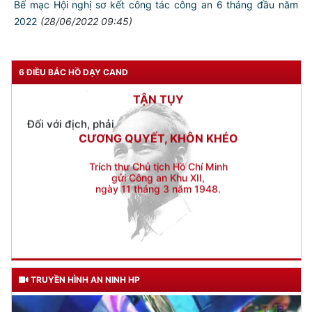
Bế mạc Hội nghị sơ kết công tác công an 6 tháng đầu năm
KÍNH TRỌNG LỄ PHÉP
2022
(28/06/2022 09:45)
Đối với công việc, phải
TẬN TỤY
Đối với địch, phải
6 ĐIỀU BÁC HỒ DẠY CAND
CƯƠNG QUYẾT, KHÔN KHÉO
Trích thư Chủ tịch Hồ Chí Minh
gửi Công an Khu XII,
ngày 11 tháng 3 năm 1948.
TRUYỀN HÌNH AN NINH HP