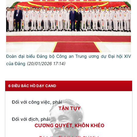
Đối với tự mình, phải
CẦN, KIỆM, LIÊM, CHÍNH
Đối với đồng sự, phải
THÂN ÁI GIÚP ĐỠ
Đối với chính phủ, phải
TUYỆT ĐỐI TRUNG THÀNH
Đoàn đại biểu Đảng bộ Công an Trung ương dự Đại hội XIV
Đối với nhân dân, phải
của Đảng
(20/01/2026 17:14)
KÍNH TRỌNG LỄ PHÉP
Đối với công việc, phải
TẬN TỤY
6 ĐIỀU BÁC HỒ DẠY CAND
Đối với địch, phải
CƯƠNG QUYẾT, KHÔN KHÉO
Trích thư Chủ tịch Hồ Chí Minh
gửi Công an Khu XII,
ngày 11 tháng 3 năm 1948.