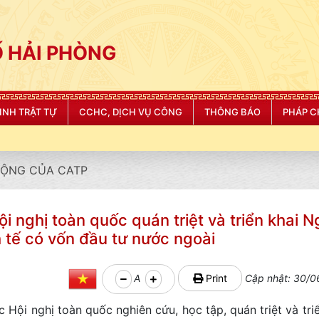
 HẢI PHÒNG
NINH TRẬT TỰ
CCHC, DỊCH VỤ CÔNG
THÔNG BÁO
PHÁP C
ĐỘNG CỦA CATP
 nghị toàn quốc quán triệt và triển khai N
nh tế có vốn đầu tư nước ngoài
A
Print
Cập nhật: 30/0
 Hội nghị toàn quốc nghiên cứu, học tập, quán triệt và tri