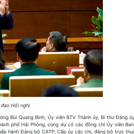
 đạo Hội nghị
ớng Bùi Quang Bình, Ủy viên BTV Thành ủy, Bí thư Đảng ủ
thành phố Hải Phòng, cùng dự có các đồng chí Ủy viên Ba
hấp hành Đảng bộ CATP; Cấp ủy các chi, đảng bộ trực th