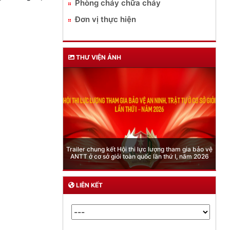
Phòng cháy chữa cháy
Đơn vị thực hiện
THƯ VIỆN ẢNH
Phòng Quản lý xuất nhập cảnh: Hướng dẫn những
quy định mới trong lĩnh vực xuất cảnh, nhập cảnh
của công dân việt nam từ ngày 01/7/2026
LIÊN KẾT