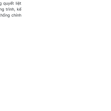
 quyết liệt
g trình, kế
 thống chính