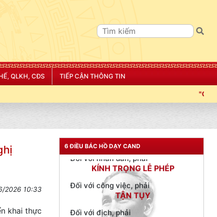
Đối với tự mình, phải
CẦN, KIỆM, LIÊM, CHÍNH
Đối với đồng sự, phải
THÂN ÁI GIÚP ĐỠ
Đối với chính phủ, phải
HẾ, QLKH, CĐS
TIẾP CẬN THÔNG TIN
TUYỆT ĐỐI TRUNG THÀNH
"CÔNG AN THÀNH PHỐ HẢI PHÒNG SIẾT CHẶT KỶ L
Đối với nhân dân, phải
KÍNH TRỌNG LỄ PHÉP
Đối với công việc, phải
TẬN TỤY
6 ĐIỀU BÁC HỒ DẠY CAND
ghị
Đối với địch, phải
CƯƠNG QUYẾT, KHÔN KHÉO
Trích thư Chủ tịch Hồ Chí Minh
6/2026 10:33
gửi Công an Khu XII,
ngày 11 tháng 3 năm 1948.
ển khai thực