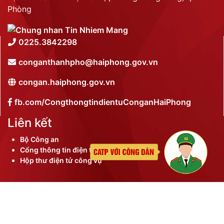
Phòng
0225.3842298
conganthanhpho@haiphong.gov.vn
congan.haiphong.gov.vn
fb.com/CongthongtindientuConganHaiPhong
Liên kết
Bộ Công an
Cổng thông tin điện tử thành phố
Hộp thư điện tử công vụ
©
2026 Bản quyền nội dung thuộc Công an thành phố
Hải Phòng