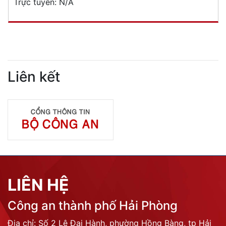
Trực tuyến:
N/A
Liên kết
LIÊN HỆ
Công an thành phố Hải Phòng
Địa chỉ: Số 2 Lê Đại Hành, phường Hồng Bàng, tp Hải