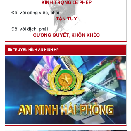
Đối với địch, phải
CƯƠNG QUYẾT, KHÔN KHÉO
Trích thư Chủ tịch Hồ Chí Minh
gửi Công an Khu XII,
ngày 11 tháng 3 năm 1948.
TRUYỀN HÌNH AN NINH HP