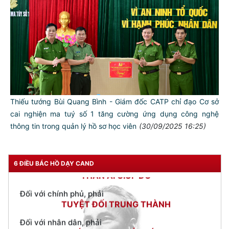
TƯ CÁCH
NGƯỜI CÔNG AN CÁCH MỆNH LÀ:
Đối với tự mình, phải
Thiếu tướng Bùi Quang Bình - Giám đốc CATP chỉ đạo Cơ sở
CẦN, KIỆM, LIÊM, CHÍNH
cai nghiện ma tuý số 1 tăng cường ứng dụng công nghệ
Đối với đồng sự, phải
thông tin trong quản lý hồ sơ học viên
(30/09/2025 16:25)
THÂN ÁI GIÚP ĐỠ
Đối với chính phủ, phải
TUYỆT ĐỐI TRUNG THÀNH
6 ĐIỀU BÁC HỒ DẠY CAND
Đối với nhân dân, phải
KÍNH TRỌNG LỄ PHÉP
Đối với công việc, phải
TẬN TỤY