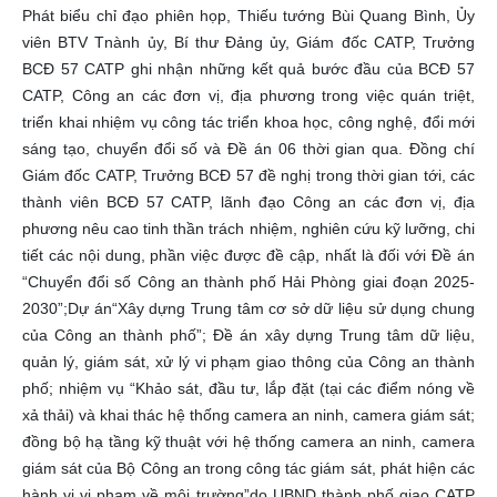
Phát biểu chỉ đạo phiên họp, Thiếu tướng Bùi Quang Bình, Ủy
viên BTV Tnành ủy, Bí thư Đảng ủy, Giám đốc CATP, Trưởng
BCĐ 57 CATP ghi nhận những kết quả bước đầu của BCĐ 57
CATP, Công an các đơn vị, địa phương trong việc quán triệt,
triển khai nhiệm vụ công tác triển khoa học, công nghệ, đổi mới
sáng tạo, chuyển đổi số và Đề án 06 thời gian qua. Đồng chí
Giám đốc CATP, Trưởng BCĐ 57 đề nghị trong thời gian tới, các
thành viên BCĐ 57 CATP, lãnh đạo Công an các đơn vị, địa
phương nêu cao tinh thần trách nhiệm, nghiên cứu kỹ lưỡng, chi
tiết các nội dung, phần việc được đề cập, nhất là đối với Đề án
“Chuyển đổi số Công an thành phố Hải Phòng giai đoạn 2025-
2030”;Dự án“Xây dựng Trung tâm cơ sở dữ liệu sử dụng chung
của Công an thành phố”; Đề án xây dựng Trung tâm dữ liệu,
quản lý, giám sát, xử lý vi phạm giao thông của Công an thành
phố; nhiệm vụ “Khảo sát, đầu tư, lắp đặt (tại các điểm nóng về
xả thải) và khai thác hệ thống camera an ninh, camera giám sát;
đồng bộ hạ tầng kỹ thuật với hệ thống camera an ninh, camera
giám sát của Bộ Công an trong công tác giám sát, phát hiện các
hành vi vi phạm về môi trường”do UBND thành phố giao CATP