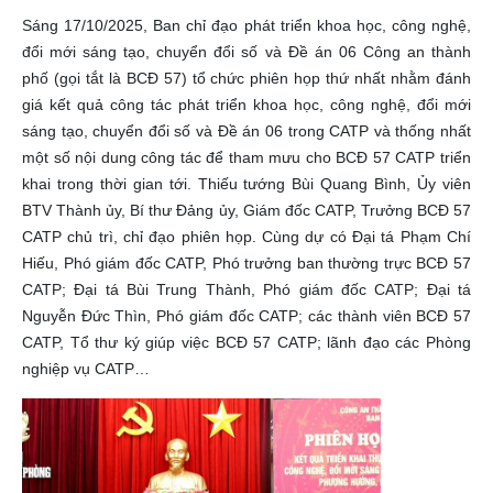
Sáng 17/10/2025, Ban chỉ đạo phát triển khoa học, công nghệ,
đổi mới sáng tạo, chuyển đổi số và Đề án 06 Công an thành
phố (gọi tắt là BCĐ 57) tổ chức phiên họp thứ nhất nhằm đánh
giá kết quả công tác phát triển khoa học, công nghệ, đổi mới
sáng tạo, chuyển đổi số và Đề án 06 trong CATP và thống nhất
một số nội dung công tác để tham mưu cho BCĐ 57 CATP triển
khai trong thời gian tới. Thiếu tướng Bùi Quang Bình, Ủy viên
BTV Thành ủy, Bí thư Đảng ủy, Giám đốc CATP, Trưởng BCĐ 57
CATP chủ trì, chỉ đạo phiên họp. Cùng dự có Đại tá Phạm Chí
Hiếu, Phó giám đốc CATP, Phó trưởng ban thường trực BCĐ 57
CATP; Đại tá Bùi Trung Thành, Phó giám đốc CATP; Đại tá
Nguyễn Đức Thìn, Phó giám đốc CATP; các thành viên BCĐ 57
CATP, Tổ thư ký giúp việc BCĐ 57 CATP; lãnh đạo các Phòng
nghiệp vụ CATP…