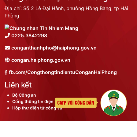
Địa chỉ: Số 2 Lê Đại Hành, phường Hồng Bàng, tp Hải
Phòng
0225.3842298
conganthanhpho@haiphong.gov.vn
congan.haiphong.gov.vn
fb.com/CongthongtindientuConganHaiPhong
Liên kết
Bộ Công an
Cổng thông tin điện tử thành phố
Hộp thư điện tử công vụ
©
2026 Bản quyền nội dung thuộc Công an thành phố