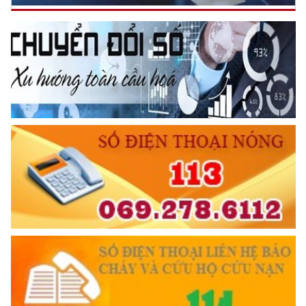
CẦN, KIỆM, LIÊM, CHÍNH
Đối với đồng sự, phải
THÂN ÁI GIÚP ĐỠ
Đối với chính phủ, phải
TUYỆT ĐỐI TRUNG THÀNH
Đối với nhân dân, phải
KÍNH TRỌNG LỄ PHÉP
Đối với công việc, phải
TẬN TỤY
Đối với địch, phải
CƯƠNG QUYẾT, KHÔN KHÉO
Trích thư Chủ tịch Hồ Chí Minh
gửi Công an Khu XII,
ngày 11 tháng 3 năm 1948.