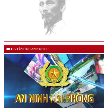
TRUYỀN HÌNH AN NINH HP
TƯ CÁCH
NGƯỜI CÔNG AN CÁCH MỆNH LÀ:
Đối với tự mình, phải