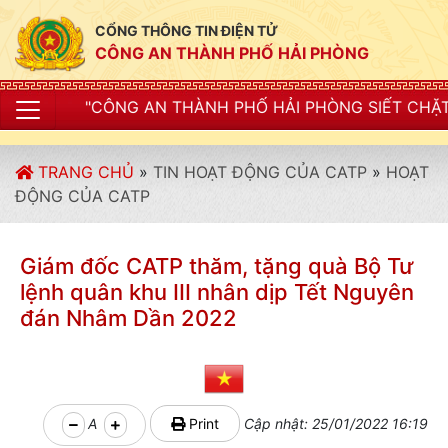
CỔNG THÔNG TIN ĐIỆN TỬ
CÔNG AN THÀNH PHỐ HẢI PHÒNG
N THÀNH PHỐ HẢI PHÒNG SIẾT CHẶT KỶ LUẬT, KỶ CƯƠN
TRANG CHỦ
»
TIN HOẠT ĐỘNG CỦA CATP
»
HOẠT
ĐỘNG CỦA CATP
Giám đốc CATP thăm, tặng quà Bộ Tư
lệnh quân khu III nhân dịp Tết Nguyên
đán Nhâm Dần 2022
A
Print
Cập nhật: 25/01/2022 16:19