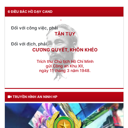
Đối với công việc, phải
6 ĐIỀU BÁC HỒ DẠY CAND
TẬN TỤY
Đối với địch, phải
CƯƠNG QUYẾT, KHÔN KHÉO
Trích thư Chủ tịch Hồ Chí Minh
gửi Công an Khu XII,
ngày 11 tháng 3 năm 1948.
TRUYỀN HÌNH AN NINH HP