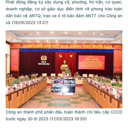
Phát động đăng ký xây dựng xã, phường, thị trấn, cơ quan,
doanh nghiệp, cơ sở giáo dục điển hình về phong trào toàn
dân bảo vệ ANTQ; trao xe ô tô bảo đảm ANTT cho Công an
xã
(19/05/2023 13:27)
TƯ CÁCH
NGƯỜI CÔNG AN CÁCH MỆNH LÀ:
Đối với tự mình, phải
CẦN, KIỆM, LIÊM, CHÍNH
Đối với đồng sự, phải
THÂN ÁI GIÚP ĐỠ
Đối với chính phủ, phải
TUYỆT ĐỐI TRUNG THÀNH
Công an thành phố phấn đấu hoàn thành chỉ tiêu cấp CCCD
trước ngày 30-6-2023
(17/05/2023 16:50)
Đối với nhân dân, phải
KÍNH TRỌNG LỄ PHÉP