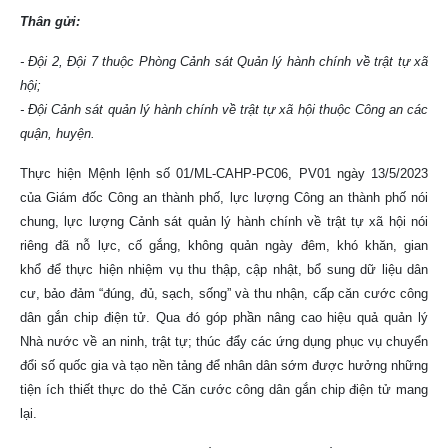
Thân gửi:
- Đội 2, Đội 7 thuộc Phòng Cảnh sát Quản lý hành chính về trật tự xã
hội;
- Đội Cảnh sát quản lý hành chính về trật tự xã hội thuộc Công an các
quận, huyện.
Thực hiện Mệnh lệnh số 01/ML-CAHP-PC06, PV01 ngày 13/5/2023
của Giám đốc Công an thành phố, lực lượng Công an thành phố nói
chung, lực lượng Cảnh sát quản lý hành chính về trật tự xã hội nói
riêng đã nỗ lực, cố gắng, không quản ngày đêm, khó khăn, gian
khổ để thực hiện nhiệm vụ thu thập, cập nhật, bổ sung dữ liệu dân
cư, bảo đảm “đúng, đủ, sạch, sống” và thu nhận, cấp căn cước công
dân gắn chip điện tử. Qua đó góp phần nâng cao hiệu quả quản lý
Nhà nước về an ninh, trật tự; thúc đẩy các ứng dụng phục vụ chuyển
đổi số quốc gia và tạo nền tảng để nhân dân sớm được hưởng những
tiện ích thiết thực do thẻ Căn cước công dân gắn chip điện tử mang
lại.