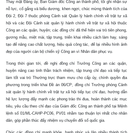
Thay mặt Đảng ủy, Ban Giám đốc Công an thành phố, tôi ghi nhận sự
nỗ lực, cố gắng và biểu dương, khen ngợi, chúc mừng thành tích của
Đội 2, Đội 7 thuộc phòng Cảnh sát Quản lý hành chính về trật tự xã
hội và các Đội Cảnh sát quản lý hành chính về trật tự xã hội thuộc
Công an các quận, huyện; các đồng chí đã thể hiện vai trò tiên phong,
gương mẫu, miệt mài, tập trung, triển khai nhiều cách làm hay, sáng
tạo để nâng cao chất lượng, hiệu quả công tác, để lại nhiều hình ảnh
đẹp của người cán bộ chiến sỹ Công an vì Nhân dân phục vụ.
Trong thời gian tới, đề nghị đồng chí Trưởng Công an các quận,
huyện nâng cao tinh thần trách nhiệm, tập trung chỉ đạo và tiếp tục
làm tốt vai trò Thường trực tham mưu cho cấp ủy, chính quyền địa
phương trong triển khai Đề án 06/CP; đồng chí Trưởng phòng Cảnh
sát quản lý hành chính về trật tự xã hội tiếp tục chỉ đạo, hướng dẫn
hệ lực lượng đẩy mạnh các phong trào thi đua, hoàn thành các mục
tiêu, yêu cầu theo chỉ đạo của Giám đốc Công an thành phố tại Mệnh
lệnh số 01/ML-CAHP-PC06, PV01 nhằm tạo thuận lợi nhất cho nhân
dân, góp phần thúc đẩy nhiệm vụ chuyển đổi số quốc gia.
Chúc các đồng chí mạnh khỏe, hạnh phúc và lập nhiều thành tích