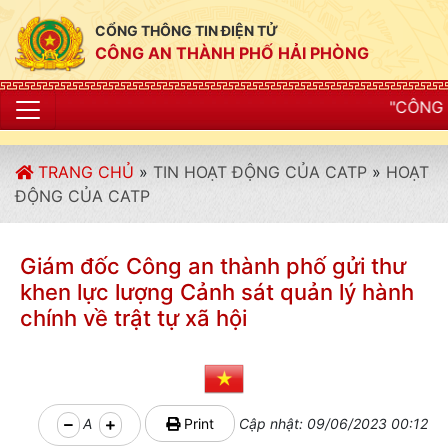
CỔNG THÔNG TIN ĐIỆN TỬ
CÔNG AN THÀNH PHỐ HẢI PHÒNG
"CÔNG AN THÀNH PHỐ HẢ
TRANG CHỦ
»
TIN HOẠT ĐỘNG CỦA CATP
»
HOẠT
ĐỘNG CỦA CATP
Giám đốc Công an thành phố gửi thư
khen lực lượng Cảnh sát quản lý hành
chính về trật tự xã hội
A
Print
Cập nhật: 09/06/2023 00:12