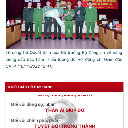
TƯ CÁCH
Lễ công bố Quyết định của Bộ trưởng Bộ Công an về nâng
NGƯỜI CÔNG AN CÁCH MỆNH LÀ:
lương cấp bậc hàm Thiếu tướng đối với đồng chí Giám đốc
Đối với tự mình, phải
CATP
(16/11/2022 13:41)
CẦN, KIỆM, LIÊM, CHÍNH
Đối với đồng sự, phải
6 ĐIỀU BÁC HỒ DẠY CAND
THÂN ÁI GIÚP ĐỠ
Đối với chính phủ, phải
TUYỆT ĐỐI TRUNG THÀNH
Đối với nhân dân, phải
KÍNH TRỌNG LỄ PHÉP