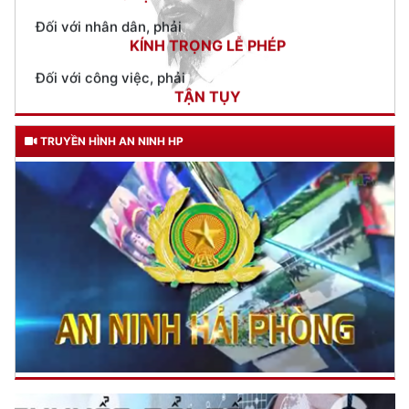
Đối với công việc, phải
TẬN TỤY
Đối với địch, phải
CƯƠNG QUYẾT, KHÔN KHÉO
Trích thư Chủ tịch Hồ Chí Minh
gửi Công an Khu XII,
TRUYỀN HÌNH AN NINH HP
ngày 11 tháng 3 năm 1948.