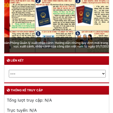
Phòng Quản lý xuất nhập cảnh: Hướng dẫn những quy định mới trong lĩnh
vực xuất cảnh, nhập cảnh của công dân việt nam từ ngày 01/7/2026
LIÊN KẾT
THỐNG KÊ TRUY CẬP
Tổng lượt truy cập:
N/A
Trực tuyến:
N/A