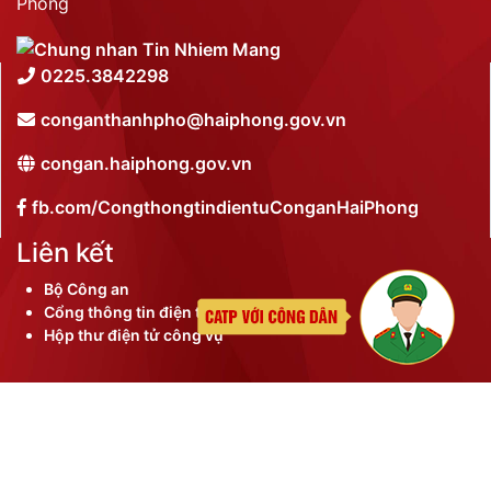
Phòng
0225.3842298
conganthanhpho@haiphong.gov.vn
congan.haiphong.gov.vn
fb.com/CongthongtindientuConganHaiPhong
Liên kết
Bộ Công an
Cổng thông tin điện tử thành phố
Hộp thư điện tử công vụ
©
2026 Bản quyền nội dung thuộc Công an thành phố
Hải Phòng