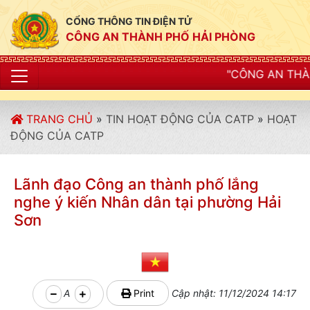
CỔNG THÔNG TIN ĐIỆN TỬ
CÔNG AN THÀNH PHỐ HẢI PHÒNG
"CÔNG AN THÀNH PHỐ HẢI PHÒNG
TRANG CHỦ
»
TIN HOẠT ĐỘNG CỦA CATP
»
HOẠT
ĐỘNG CỦA CATP
Lãnh đạo Công an thành phố lắng
nghe ý kiến Nhân dân tại phường Hải
Sơn
A
Print
Cập nhật: 11/12/2024 14:17