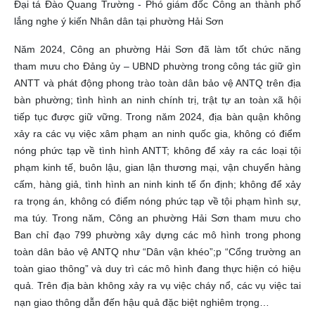
Đại tá Đào Quang Trường - Phó giám đốc Công an thành phố
lắng nghe ý kiến Nhân dân tại phường Hải Sơn
Năm 2024, Công an phường Hải Sơn đã làm tốt chức năng
tham mưu cho Đảng ủy – UBND phường trong công tác giữ gìn
ANTT và phát động phong trào toàn dân bảo vệ ANTQ trên địa
bàn phường; tình hình an ninh chính trị, trật tự an toàn xã hội
tiếp tục được giữ vững. Trong năm 2024, địa bàn quận không
xảy ra các vụ việc xâm phạm an ninh quốc gia, không có điểm
nóng phức tạp về tình hình ANTT; không để xảy ra các loại tội
phạm kinh tế, buôn lậu, gian lận thương mại, vận chuyển hàng
cấm, hàng giả, tình hình an ninh kinh tế ổn định; không để xảy
ra trọng án, không có điểm nóng phức tạp về tội phạm hình sự,
ma túy. Trong năm, Công an phường Hải Sơn tham mưu cho
Ban chỉ đạo 799 phường xây dựng các mô hình trong phong
toàn dân bảo vệ ANTQ như “Dân vận khéo”;p “Cổng trường an
toàn giao thông” và duy trì các mô hình đang thực hiện có hiệu
quả. Trên địa bàn không xảy ra vụ việc cháy nổ, các vụ việc tai
nạn giao thông dẫn đến hậu quả đặc biệt nghiêm trọng…