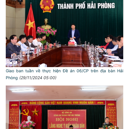
Giao ban tuần về thực hiện Đề án 06/CP trên địa bàn Hải
Phòng
(29/11/2024 05:00)
TƯ CÁCH
NGƯỜI CÔNG AN CÁCH MỆNH LÀ:
Đối với tự mình, phải
CẦN, KIỆM, LIÊM, CHÍNH