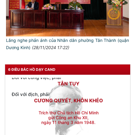
Đối với đồng sự, phải
THÂN ÁI GIÚP ĐỠ
Đối với chính phủ, phải
TUYỆT ĐỐI TRUNG THÀNH
Đối với nhân dân, phải
Lắng nghe phản ánh của Nhân dân phường Tân Thành (quận
KÍNH TRỌNG LỄ PHÉP
Dương Kinh)
(28/11/2024 17:22)
Đối với công việc, phải
TẬN TỤY
6 ĐIỀU BÁC HỒ DẠY CAND
Đối với địch, phải
CƯƠNG QUYẾT, KHÔN KHÉO
Trích thư Chủ tịch Hồ Chí Minh
gửi Công an Khu XII,
ngày 11 tháng 3 năm 1948.