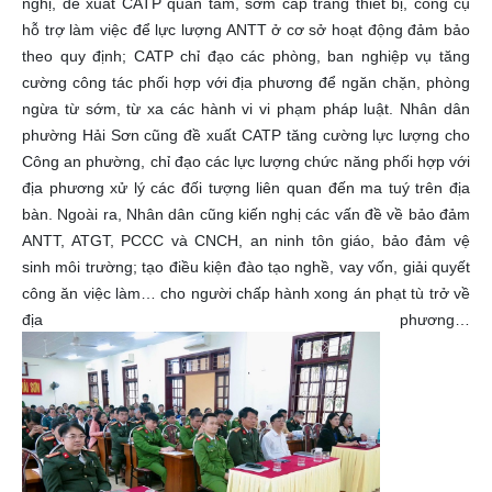
nghị, đề xuất CATP quan tâm, sớm cấp trang thiết bị, công cụ
hỗ trợ làm việc để lực lượng ANTT ở cơ sở hoạt động đảm bảo
theo quy định; CATP chỉ đạo các phòng, ban nghiệp vụ tăng
cường công tác phối hợp với địa phương để ngăn chặn, phòng
ngừa từ sớm, từ xa các hành vi vi phạm pháp luật. Nhân dân
phường Hải Sơn cũng đề xuất CATP tăng cường lực lượng cho
Công an phường, chỉ đạo các lực lượng chức năng phối hợp với
địa phương xử lý các đối tượng liên quan đến ma tuý trên địa
bàn. Ngoài ra, Nhân dân cũng kiến nghị các vấn đề về bảo đảm
ANTT, ATGT, PCCC và CNCH, an ninh tôn giáo, bảo đảm vệ
sinh môi trường; tạo điều kiện đào tạo nghề, vay vốn, giải quyết
công ăn việc làm… cho người chấp hành xong án phạt tù trở về
địa phương…