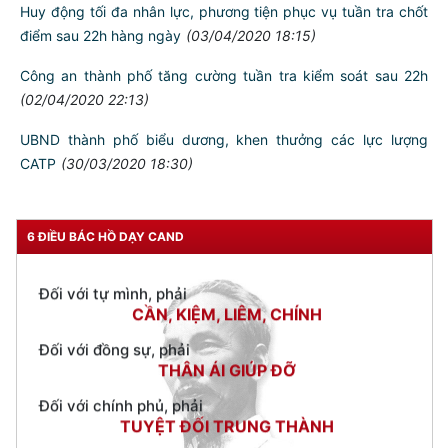
Huy động tối đa nhân lực, phương tiện phục vụ tuần tra chốt
điểm sau 22h hàng ngày
(03/04/2020 18:15)
Công an thành phố tăng cường tuần tra kiểm soát sau 22h
(02/04/2020 22:13)
UBND thành phố biểu dương, khen thưởng các lực lượng
CATP
(30/03/2020 18:30)
TƯ CÁCH
NGƯỜI CÔNG AN CÁCH MỆNH LÀ:
6 ĐIỀU BÁC HỒ DẠY CAND
Đối với tự mình, phải
CẦN, KIỆM, LIÊM, CHÍNH
Đối với đồng sự, phải
THÂN ÁI GIÚP ĐỠ
Đối với chính phủ, phải
TUYỆT ĐỐI TRUNG THÀNH
Đối với nhân dân, phải
KÍNH TRỌNG LỄ PHÉP