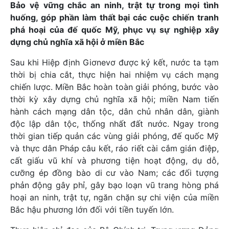
Bảo vệ vững chắc an ninh, trật tự trong mọi tình
huống, góp phần làm thất bại các cuộc chiến tranh
phá hoại của đế quốc Mỹ, phục vụ sự nghiệp xây
dựng chủ nghĩa xã hội ở miền Bắc
Sau khi Hiệp định Giơnevơ được ký kết, nước ta tạm
thời bị chia cắt, thực hiện hai nhiệm vụ cách mạng
chiến lược. Miền Bắc hoàn toàn giải phóng, bước vào
thời kỳ xây dựng chủ nghĩa xã hội; miền Nam tiến
hành cách mạng dân tộc, dân chủ nhân dân, giành
độc lập dân tộc, thống nhất đất nước. Ngay trong
thời gian tiếp quản các vùng giải phóng, đế quốc Mỹ
và thực dân Pháp câu kết, ráo riết cài cắm gián điệp,
cất giấu vũ khí và phương tiện hoạt động, dụ dỗ,
cưỡng ép đồng bào di cư vào Nam; các đối tượng
phản động gây phỉ, gây bạo loạn vũ trang hòng phá
hoại an ninh, trật tự, ngăn chặn sự chi viện của miền
Bắc hậu phương lớn đối với tiền tuyến lớn.