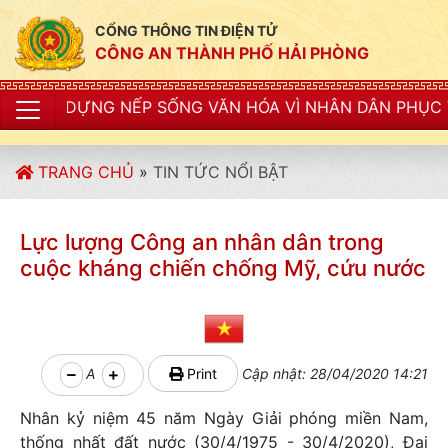
CỔNG THÔNG TIN ĐIỆN TỬ
CÔNG AN THÀNH PHỐ HẢI PHÒNG
G NẾP SỐNG VĂN HÓA VÌ NHÂN DÂN PHỤC VỤ"
TRANG CHỦ
»
TIN TỨC NỔI BẬT
Lực lượng Công an nhân dân trong
cuộc kháng chiến chống Mỹ, cứu nước
A
Print
Cập nhật: 28/04/2020 14:21
Nhân kỷ niệm 45 năm Ngày Giải phóng miền Nam,
thống nhất đất nước (30/4/1975 - 30/4/2020), Đại