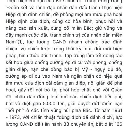
Thực hiện chỉ đạo của Bộ Chính trị, Trung ương Đảng
“Đoàn kết và lãnh đạo nhân dân đấu tranh thực hiện
Hiệp định đình chiến, đề phòng mọi âm mưu phá hoại
Hiệp định của địch, củng cố hòa bình, phục hồi và
nâng cao sản xuất, củng cố miền Bắc; giữ vững và
đẩy mạnh cuộc đấu tranh chính trị của nhân dân miền
Nam”(1), lực lượng CAND nhanh chóng xác định
nhiệm vụ chiến lược trong thời kỳ mới, đổi mới biện
pháp, hình thức đấu tranh. Tập trung làm tốt công tác
kết hợp giữa chống cưỡng ép di cư với phòng, chống
gián điệp, hạn chế đồng bào bị Mỹ - ngụy dụ dỗ,
cưỡng ép di cư vào Nam và ngăn chặn có hiệu quả
âm mưu của địch cài cắm gián điệp, nội gián để phá
hoại, gây rối nội bộ ta; phối hợp chặt chẽ với Quân
đội nhân dân đồng loạt mở các chiến dịch tiễu phỉ,
bắt và diệt gần 5.000 tên, giải quyết dứt điểm nạn
“nổi phỉ” ở các tỉnh vùng núi phía Bắc. Từ năm 1961
- 1973, với chiến thuật “dùng địch để đánh địch”, lực
lượng CAND đã tiến hành 33 chuyên án, bắt diệt 166