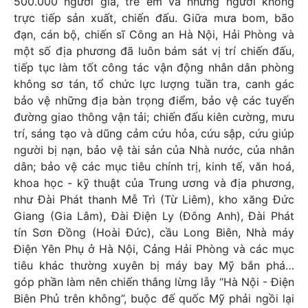
500.000 người già, trẻ em và những người không
trực tiếp sản xuất, chiến đấu. Giữa mưa bom, bão
đạn, cán bộ, chiến sĩ Công an Hà Nội, Hải Phòng và
một số địa phương đã luôn bám sát vị trí chiến đấu,
tiếp tục làm tốt công tác vận động nhân dân phòng
không sơ tán, tổ chức lực lượng tuần tra, canh gác
bảo vệ những địa bàn trọng điểm, bảo vệ các tuyến
đường giao thông vận tải; chiến đấu kiên cường, mưu
trí, sáng tạo và dũng cảm cứu hỏa, cứu sập, cứu giúp
người bị nạn, bảo vệ tài sản của Nhà nước, của nhân
dân; bảo vệ các mục tiêu chính trị, kinh tế, văn hoá,
khoa học - kỹ thuật của Trung ương và địa phương,
như Đài Phát thanh Mễ Trì (Từ Liêm), kho xăng Đức
Giang (Gia Lâm), Đài Điện Ly (Đông Anh), Đài Phát
tín Sơn Đồng (Hoài Đức), cầu Long Biên, Nhà máy
Điện Yên Phụ ở Hà Nội, Cảng Hải Phòng và các mục
tiêu khác thường xuyên bị máy bay Mỹ bắn phá…
góp phần làm nên chiến thắng lừng lẫy “Hà Nội - Điện
Biên Phủ trên không”, buộc đế quốc Mỹ phải ngồi lại