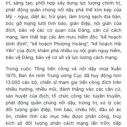
trí, sáng tạo; phối hợp xây dựng lực lượng chính trị,
phát động quần chúng nổi dậy phá thế kìm kẹp của
Mỹ - ngụy, diệt ác, trừ gian, làm trong sạch địa bàn,
bóc gỡ mạng lưới tình báo, gián điệp, nội gián của
địch, bảo vệ các cơ quan của Đảng, căn cứ cách
mạng, làm thất bại các âm mưu hiểm độc “kế hoạch
bình định”, “kế hoạch Phượng Hoàng”, “kế hoạch Hải
Yến” của địch; khám phá nhiều vụ nội gián nguy hiểm,
bảo vệ Đảng, bảo vệ cơ sở và lực lượng cách mạng.
Trong cuộc Tổng tiến công và nổi dậy mùa Xuân
1975, Ban An ninh Trung ương Cục đã huy động hơn
13.000 cán bộ, chiến sĩ tham gia tiến công địch trên
nhiều hướng, nhiều mũi, đánh thẳng vào các căn cứ,
sào huyệt của địch; tổ chức công tác tuyên truyền,
phát động quần chúng nổi dậy, trừng trị, xử lý các
đối tượng gián điệp, tình báo, chiêu hồi, đầu sỏ ác
ôn, chiếm lĩnh các mục tiêu được phân công, truy
kích số đối tượng phản cách mạng lẩn trốn; tiếp