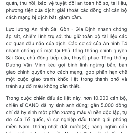
quản, thu hồi, bảo vệ tuyệt đối an toàn hồ sơ, tài liệu,
phương tiện của địch; giải thoát các đồng chí cán bộ
cách mạng bị địch bắt, giam cầm.
Lực lượng An ninh Sài Gòn - Gia Định nhanh chóng
áp sát, chiếm lĩnh trụ sở, thu giữ toàn bộ tài liệu các
cơ quan đầu não của địch. Các cơ sở của An ninh T4
nhanh chóng có mặt tại Phủ Tổng thống chính quyền
Sài Gòn, chủ động tiếp cận, thuyết phục Tổng thống
Dương Văn Minh kêu gọi binh lính ngừng bắn, bàn
giao chính quyền cho cách mạng, góp phần hạn chế
một cuộc giao tranh khốc liệt trong thành phố và
tránh sự đổ máu không cần thiết.
Trong cuộc chiến đấu ác liệt này, hơn 10.000 cán bộ,
chiến sĩ CAND đã hy sinh anh dũng; gần 5.000 đồng
chí đã hy sinh một phần xương máu vì nền độc lập, tự
do của Tổ quốc, vì sự nghiệp đấu tranh giải phóng
miền Nam, thống nhất đất nước(3); hàng nghìn cán