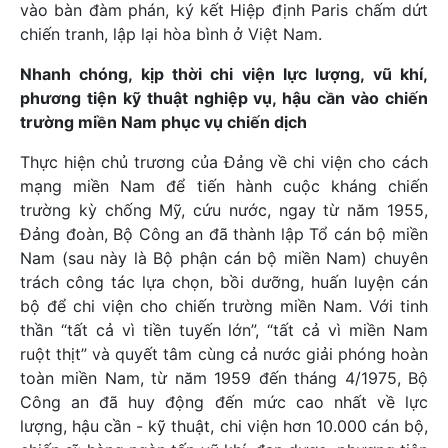
vào bàn đàm phán, ký kết Hiệp định Paris chấm dứt
chiến tranh, lập lại hòa bình ở Việt Nam.
Nhanh chóng, kịp thời chi viện lực lượng, vũ khí,
phương tiện kỹ thuật nghiệp vụ, hậu cần vào chiến
trường miền Nam phục vụ chiến dịch
Thực hiện chủ trương của Đảng về chi viện cho cách
mạng miền Nam để tiến hành cuộc kháng chiến
trường kỳ chống Mỹ, cứu nước, ngay từ năm 1955,
Đảng đoàn, Bộ Công an đã thành lập Tổ cán bộ miền
Nam (sau này là Bộ phận cán bộ miền Nam) chuyên
trách công tác lựa chọn, bồi dưỡng, huấn luyện cán
bộ để chi viện cho chiến trường miền Nam. Với tinh
thần “tất cả vì tiền tuyến lớn”, “tất cả vì miền Nam
ruột thịt” và quyết tâm cùng cả nước giải phóng hoàn
toàn miền Nam, từ năm 1959 đến tháng 4/1975, Bộ
Công an đã huy động đến mức cao nhất về lực
lượng, hậu cần - kỹ thuật, chi viện hơn 10.000 cán bộ,