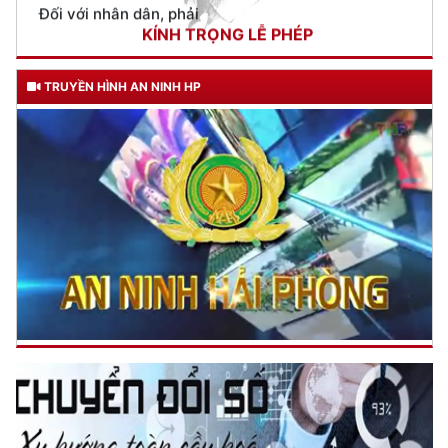
Đối với công việc, phải
TẬN TỤY
Đối với địch, phải
TRUYỀN HÌNH AN NINH HP
CƯƠNG QUYẾT, KHÔN KHÉO
Trích thư Chủ tịch Hồ Chí Minh
gửi Công an Khu XII,
ngày 11 tháng 3 năm 1948.