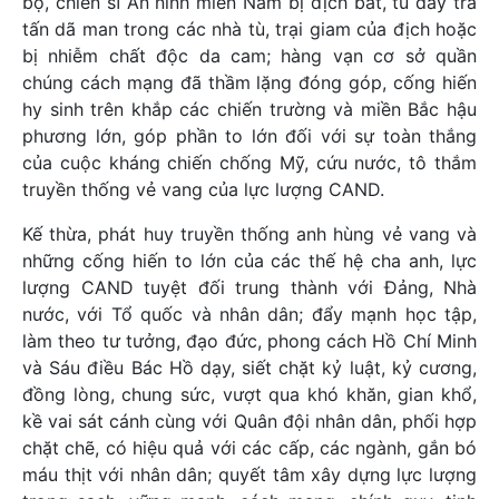
bộ, chiến sĩ An ninh miền Nam bị địch bắt, tù đày tra
tấn dã man trong các nhà tù, trại giam của địch hoặc
bị nhiễm chất độc da cam; hàng vạn cơ sở quần
chúng cách mạng đã thầm lặng đóng góp, cống hiến
hy sinh trên khắp các chiến trường và miền Bắc hậu
phương lớn, góp phần to lớn đối với sự toàn thắng
của cuộc kháng chiến chống Mỹ, cứu nước, tô thắm
truyền thống vẻ vang của lực lượng CAND.
Kế thừa, phát huy truyền thống anh hùng vẻ vang và
những cống hiến to lớn của các thế hệ cha anh, lực
lượng CAND tuyệt đối trung thành với Đảng, Nhà
nước, với Tổ quốc và nhân dân; đẩy mạnh học tập,
làm theo tư tưởng, đạo đức, phong cách Hồ Chí Minh
và Sáu điều Bác Hồ dạy, siết chặt kỷ luật, kỷ cương,
đồng lòng, chung sức, vượt qua khó khăn, gian khổ,
kề vai sát cánh cùng với Quân đội nhân dân, phối hợp
chặt chẽ, có hiệu quả với các cấp, các ngành, gắn bó
máu thịt với nhân dân; quyết tâm xây dựng lực lượng