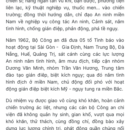
chiến sĩ; hàng ngàn tấn vũ khí, đạn dược, phương tiện
liên lạc, kỹ thuật nghiệp vụ, thuốc men… vào chiến
trường; đồng thời hướng dẫn, chỉ đạo An ninh miền
Nam về nghiệp vụ công tác An ninh, Cảnh sát, nắm
tình hình, chống gián điệp, phản động, phá tề ngụy.
Năm 1962, Bộ Công an đã đưa 05 tổ Tình báo vào
hoạt động tại Sài Gòn - Gia Định, Nam Trung Bộ, Đà
Nẵng, Huế, Quảng Trị, sát cánh cùng các lực lượng
An ninh nắm tình hình, âm mưu địch, tiếp cận nhóm
Dương Văn Minh, nhóm Trần Văn Hương, Trung tâm
đào tạo gián điêp, biệt kích ngụy; qua đó nắm tình
hình địch ở miền Nam, chủ động đối phó với hoạt
động gián điệp biệt kích Mỹ - ngụy tung ra miền Bắc.
Dù nhiệm vụ được giao vô cùng khó khăn, hoàn cảnh
chiến trường ác liệt, nhưng các cán bộ Công an chi
viện đã không quản hy sinh, gian khổ, vượt qua mọi
khó khăn, thử thách, cùng đồng chí, đồng bào xây
dựng lực lượng chính trị, phát động quần chúng nổi