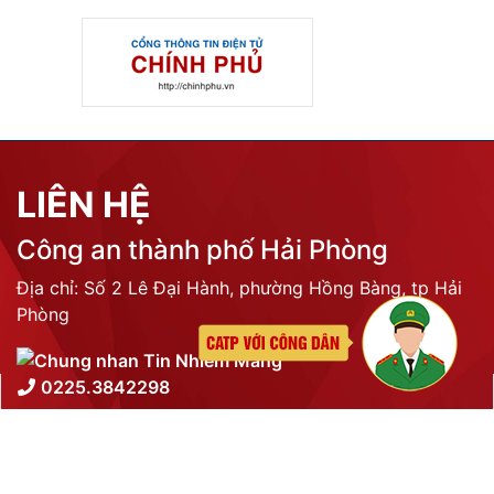
Phòng cháy chữa cháy
Đơn vị thực hiện
THƯ VIỆN ẢNH
Phòng Quản lý xuất nhập cảnh: Hướng dẫn những quy định mới trong lĩnh
vực xuất cảnh, nhập cảnh của công dân việt nam từ ngày 01/7/2026
LIÊN KẾT