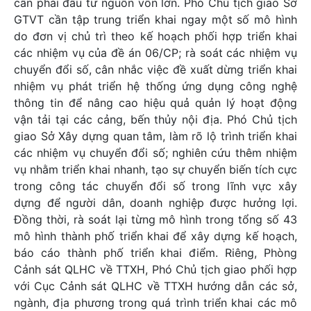
cần phải đầu tư nguồn vốn lớn. Phó Chủ tịch giao Sở
GTVT cần tập trung triển khai ngay một số mô hình
do đơn vị chủ trì theo kế hoạch phối hợp triển khai
các nhiệm vụ của đề án 06/CP; rà soát các nhiệm vụ
chuyển đổi số, cân nhắc việc đề xuất dừng triển khai
nhiệm vụ phát triển hệ thống ứng dụng công nghệ
thông tin để nâng cao hiệu quả quản lý hoạt động
vận tải tại các cảng, bến thủy nội địa. Phó Chủ tịch
giao Sở Xây dựng quan tâm, làm rõ lộ trình triển khai
các nhiệm vụ chuyển đổi số; nghiên cứu thêm nhiệm
vụ nhằm triển khai nhanh, tạo sự chuyển biến tích cực
trong công tác chuyển đổi số trong lĩnh vực xây
dựng để người dân, doanh nghiệp được hưởng lợi.
Đồng thời, rà soát lại từng mô hình trong tổng số 43
mô hình thành phố triển khai để xây dựng kế hoạch,
báo cáo thành phố triển khai điểm. Riêng, Phòng
Cảnh sát QLHC về TTXH, Phó Chủ tịch giao phối hợp
với Cục Cảnh sát QLHC về TTXH hướng dẫn các sở,
ngành, địa phương trong quá trình triển khai các mô