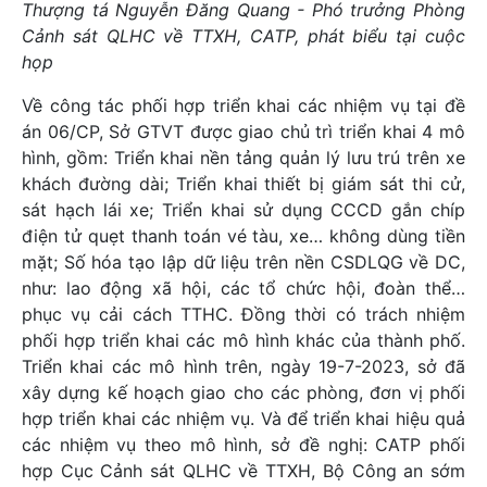
Thượng tá Nguyễn Đăng Quang - Phó trưởng Phòng
Cảnh sát QLHC về TTXH, CATP, phát biểu tại cuộc
họp
Về công tác phối hợp triển khai các nhiệm vụ tại đề
án 06/CP, Sở GTVT được giao chủ trì triển khai 4 mô
hình, gồm: Triển khai nền tảng quản lý lưu trú trên xe
khách đường dài; Triển khai thiết bị giám sát thi cử,
sát hạch lái xe; Triển khai sử dụng CCCD gắn chíp
điện tử quẹt thanh toán vé tàu, xe… không dùng tiền
mặt; Số hóa tạo lập dữ liệu trên nền CSDLQG về DC,
như: lao động xã hội, các tổ chức hội, đoàn thể…
phục vụ cải cách TTHC. Đồng thời có trách nhiệm
phối hợp triển khai các mô hình khác của thành phố.
Triển khai các mô hình trên, ngày 19-7-2023, sở đã
xây dựng kế hoạch giao cho các phòng, đơn vị phối
hợp triển khai các nhiệm vụ. Và để triển khai hiệu quả
các nhiệm vụ theo mô hình, sở đề nghị: CATP phối
hợp Cục Cảnh sát QLHC về TTXH, Bộ Công an sớm