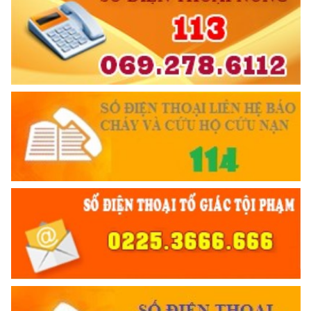
KÍNH TRỌNG LỄ PHÉP
Đối với công việc, phải
6 ĐIỀU BÁC HỒ DẠY CAND
TẬN TỤY
Đối với địch, phải
CƯƠNG QUYẾT, KHÔN KHÉO
Trích thư Chủ tịch Hồ Chí Minh
gửi Công an Khu XII,
ngày 11 tháng 3 năm 1948.
TRUYỀN HÌNH AN NINH HP