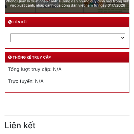
DỊCH VỤ CÔNG
Lĩnh vực quản lý vũ khí, vật liệu nổ, công cụ hỗ trợ
Đăng ký, quản lý cư trú
Đăng ký, quản lý phương tiện giao thông cơ giới
đường bộ
Cấp thẻ Căn cước công dân
Quản lý ngành nghề kinh doanh có điều kiện
Đăng ký, quản lý con dấu
Quản lý xuất nhập cảnh