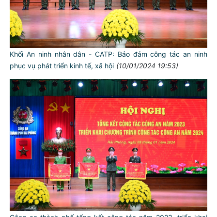
Khối An ninh nhân dân - CATP: Bảo đảm công tác an ninh
phục vụ phát triển kinh tế, xã hội
(10/01/2024 19:53)
TƯ CÁCH
NGƯỜI CÔNG AN CÁCH MỆNH LÀ:
Đối với tự mình, phải
CẦN, KIỆM, LIÊM, CHÍNH
Đối với đồng sự, phải
THÂN ÁI GIÚP ĐỠ
Đối với chính phủ, phải