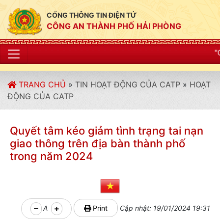
CỔNG THÔNG TIN ĐIỆN TỬ
CÔNG AN THÀNH PHỐ HẢI PHÒNG
"CÔNG AN THÀNH PHỐ 
TRANG CHỦ
»
TIN HOẠT ĐỘNG CỦA CATP
»
HOẠT
ĐỘNG CỦA CATP
Quyết tâm kéo giảm tình trạng tai nạn
giao thông trên địa bàn thành phố
trong năm 2024
A
Print
Cập nhật: 19/01/2024 19:31