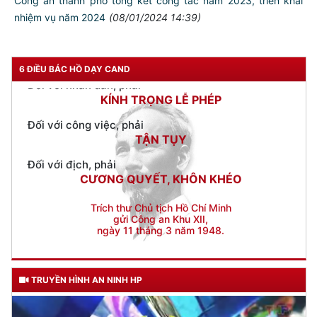
Công an thành phố tổng kết công tác năm 2023, triển khai
TUYỆT ĐỐI TRUNG THÀNH
nhiệm vụ năm 2024
(08/01/2024 14:39)
Đối với nhân dân, phải
KÍNH TRỌNG LỄ PHÉP
Đối với công việc, phải
6 ĐIỀU BÁC HỒ DẠY CAND
TẬN TỤY
Đối với địch, phải
CƯƠNG QUYẾT, KHÔN KHÉO
Trích thư Chủ tịch Hồ Chí Minh
gửi Công an Khu XII,
ngày 11 tháng 3 năm 1948.
TRUYỀN HÌNH AN NINH HP