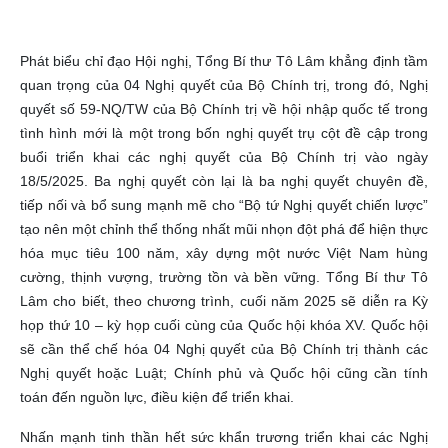
Phát biểu chỉ đạo Hội nghị, Tổng Bí thư Tô Lâm khẳng định tầm
quan trọng của 04 Nghị quyết của Bộ Chính trị, trong đó, Nghị
quyết số 59-NQ/TW của Bộ Chính trị về hội nhập quốc tế trong
tình hình mới là một trong bốn nghị quyết trụ cột đề cập trong
buổi triển khai các nghị quyết của Bộ Chính trị vào ngày
18/5/2025. Ba nghị quyết còn lại là ba nghị quyết chuyên đề,
tiếp nối và bổ sung mạnh mẽ cho “Bộ tứ Nghị quyết chiến lược”
tạo nên một chỉnh thể thống nhất mũi nhọn đột phá để hiện thực
hóa mục tiêu 100 năm, xây dựng một nước Việt Nam hùng
cường, thịnh vượng, trường tồn và bền vững. Tổng Bí thư Tô
Lâm cho biết, theo chương trình, cuối năm 2025 sẽ diễn ra Kỳ
họp thứ 10 – kỳ họp cuối cùng của Quốc hội khóa XV. Quốc hội
sẽ cần thể chế hóa 04 Nghị quyết của Bộ Chính trị thành các
Nghị quyết hoặc Luật; Chính phủ và Quốc hội cũng cần tính
toán đến nguồn lực, điều kiện để triển khai.
Nhấn mạnh tinh thần hết sức khẩn trương triển khai các Nghị