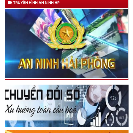
​​​​​​​CATP Hải Phòng vinh dự đón nhận Huân chương Quân công
hạng Nhì
(18/08/2025 13:50)
Lực lượng Công an nhân dân Anh hùng mãi mãi là niềm tự hào
của Đảng, Nhân dân và Dân tộc Việt Nam
(17/08/2025 16:39)