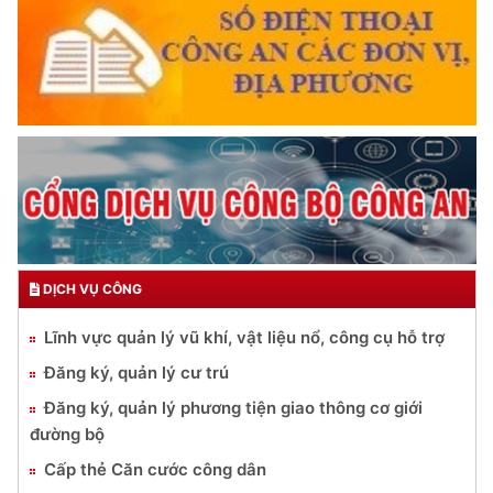
Đối với công việc, phải
TẬN TỤY
Đối với địch, phải
CƯƠNG QUYẾT, KHÔN KHÉO
Trích thư Chủ tịch Hồ Chí Minh
gửi Công an Khu XII,
ngày 11 tháng 3 năm 1948.
TRUYỀN HÌNH AN NINH HP