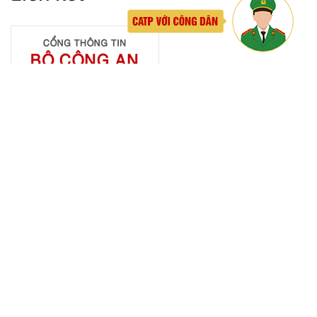
Lĩnh vực quản lý vũ khí, vật liệu nổ, công cụ hỗ trợ
Đăng ký, quản lý cư trú
Đăng ký, quản lý phương tiện giao thông cơ giới
đường bộ
Cấp thẻ Căn cước công dân
Quản lý ngành nghề kinh doanh có điều kiện
Đăng ký, quản lý con dấu
Quản lý xuất nhập cảnh
Phòng cháy chữa cháy
Đơn vị thực hiện
THƯ VIỆN ẢNH