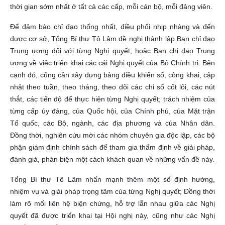
thời gian sớm nhất ở tất cả các cấp, mỗi cán bộ, mỗi đảng viên.
Để đảm bảo chỉ đạo thống nhất, điều phối nhịp nhàng và đến
được cơ sở, Tổng Bí thư Tô Lâm đề nghị thành lập Ban chỉ đạo
Trung ương đối với từng Nghị quyết; hoặc Ban chỉ đạo Trung
ương về việc triển khai các cái Nghị quyết của Bộ Chính trị. Bên
cạnh đó, cũng cần xây dựng bảng điều khiển số, công khai, cập
nhật theo tuần, theo tháng, theo dõi các chỉ số cốt lõi, các nút
thắt, các tiến độ để thực hiện từng Nghị quyết; trách nhiệm của
từng cấp ủy đảng, của Quốc hội, của Chính phủ, của Mặt trận
Tổ quốc, các Bộ, ngành, các địa phương và của Nhân dân.
Đồng thời, nghiên cứu mời các nhóm chuyên gia độc lập, các bộ
phận giám định chính sách để tham gia thẩm định về giải pháp,
đánh giá, phản biện một cách khách quan về những vấn đề này.
Tổng Bí thư Tô Lâm nhấn mạnh thêm một số định hướng,
nhiệm vụ và giải pháp trọng tâm của từng Nghị quyết; Đồng thời
làm rõ mối liên hệ biện chứng, hỗ trợ lẫn nhau giữa các Nghị
quyết đã được triển khai tại Hội nghị này, cũng như các Nghị