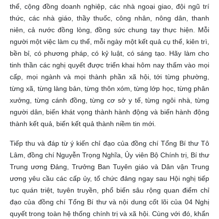
thể, cộng đồng doanh nghiệp, các nhà ngoại giao, đội ngũ trí
thức, các nhà giáo, thầy thuốc, công nhân, nông dân, thanh
niên, cả nước đồng lòng, đồng sức chung tay thực hiện. Mỗi
người một việc làm cụ thể, mỗi ngày một kết quả cụ thể, kiên trì,
bền bỉ, có phương pháp, có kỷ luật, có sáng tạo. Hãy làm cho
tinh thần các nghị quyết được triển khai hôm nay thấm vào mọi
cấp, mọi ngành và mọi thành phần xã hội, tới từng phường,
từng xã, từng làng bản, từng thôn xóm, từng lớp học, từng phân
xưởng, từng cánh đồng, từng cơ sở y tế, từng ngôi nhà, từng
người dân, biến khát vọng thành hành động và biến hành động
thành kết quả, biến kết quả thành niềm tin mới.
Tiếp thu và đáp từ ý kiến chỉ đạo của đồng chí Tổng Bí thư Tô
Lâm, đồng chí Nguyễn Trọng Nghĩa, Ủy viên Bộ Chính trị, Bí thư
Trung ương Đảng, Trưởng Ban Tuyên giáo và Dân vận Trung
ương yêu cầu các cấp ủy, tổ chức đảng ngay sau Hội nghị tiếp
tục quán triệt, tuyên truyền, phổ biến sâu rộng quan điểm chỉ
đạo của đồng chí Tổng Bí thư và nội dung cốt lõi của 04 Nghị
quyết trong toàn hệ thống chính trị và xã hội. Cùng với đó, khẩn