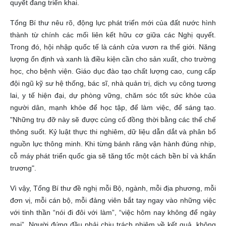
quyết đang triển khai.
Tổng Bí thư nêu rõ, động lực phát triển mới của đất nước hình
thành từ chính các mối liên kết hữu cơ giữa các Nghị quyết.
Trong đó, hội nhập quốc tế là cánh cửa vươn ra thế giới. Năng
lượng ổn định và xanh là điều kiện cần cho sản xuất, cho trường
học, cho bệnh viện. Giáo dục đào tạo chất lượng cao, cung cấp
đội ngũ kỹ sư hệ thống, bác sĩ, nhà quản trị, dịch vụ công tương
lai, y tế hiện đại, dự phòng vững, chăm sóc tốt sức khỏe của
người dân, mạnh khỏe để học tập, để làm việc, để sáng tạo.
"Những trụ đỡ này sẽ được củng cố đồng thời bằng các thể chế
thông suốt. Kỷ luật thực thi nghiêm, dữ liệu dẫn dắt và phân bổ
nguồn lực thông minh. Khi từng bánh răng vận hành đúng nhịp,
cỗ máy phát triển quốc gia sẽ tăng tốc một cách bền bỉ và khẩn
trương".
Vì vậy, Tổng Bí thư đề nghị mỗi Bộ, ngành, mỗi địa phương, mỗi
đơn vị, mỗi cán bộ, mỗi đảng viên bắt tay ngay vào những việc
với tinh thần “nói đi đôi với làm”, “việc hôm nay không để ngày
mai”. Người đứng đầu phải chịu trách nhiệm về kết quả, không