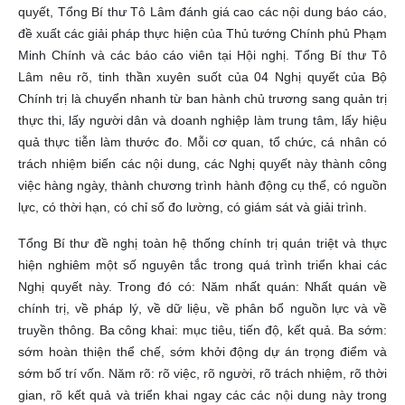
quyết, Tổng Bí thư Tô Lâm đánh giá cao các nội dung báo cáo,
đề xuất các giải pháp thực hiện của Thủ tướng Chính phủ Phạm
Minh Chính và các báo cáo viên tại Hội nghị. Tổng Bí thư Tô
Lâm nêu rõ, tinh thần xuyên suốt của 04 Nghị quyết của Bộ
Chính trị là chuyển nhanh từ ban hành chủ trương sang quản trị
thực thi, lấy người dân và doanh nghiệp làm trung tâm, lấy hiệu
quả thực tiễn làm thước đo. Mỗi cơ quan, tổ chức, cá nhân có
trách nhiệm biến các nội dung, các Nghị quyết này thành công
việc hàng ngày, thành chương trình hành động cụ thể, có nguồn
lực, có thời hạn, có chỉ số đo lường, có giám sát và giải trình.
Tổng Bí thư đề nghị toàn hệ thống chính trị quán triệt và thực
hiện nghiêm một số nguyên tắc trong quá trình triển khai các
Nghị quyết này. Trong đó có: Năm nhất quán: Nhất quán về
chính trị, về pháp lý, về dữ liệu, về phân bổ nguồn lực và về
truyền thông. Ba công khai: mục tiêu, tiến độ, kết quả. Ba sớm:
sớm hoàn thiện thể chế, sớm khởi động dự án trọng điểm và
sớm bố trí vốn. Năm rõ: rõ việc, rõ người, rõ trách nhiệm, rõ thời
gian, rõ kết quả và triển khai ngay các các nội dung này trong