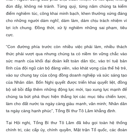
đùn đẩy, không né tránh. Từng quý, từng năm chúng ta kiểm
điểm nghiêm túc, công khai minh bạch, khen thưởng xứng đáng
cho những người dám nghĩ, dám làm, dám chịu trách nhiệm vì
lợi ích chung. Đồng thời, xử lý nghiêm những sai phạm, tiêu
cực.
“Con đường phía trước còn nhiều việc phải làm, nhiều thách
thức phải vượt qua nhưng chúng ta có niềm tin vững chắc vào
sức mạnh của khối đại đoàn kết toàn dân tộc, vào trí tuệ bản
lĩnh của đội ngũ cán bộ đảng viên, vào khát vọng của thế hệ trẻ,
vào sự chung tay của cộng đồng doanh nghiệp và sức sáng tạo
của Nhân dân. Bốn Nghị quyết được triển khai quyết liệt, đồng
bộ sẽ bồi đắp thêm những động lực mới, tạo xung lực mạnh để
chúng ta bứt phá thực hiện thắng lợi các mục tiêu chiến lược,
làm cho đất nước ta ngày càng giàu mạnh, văn minh; Nhân dân
ta ngày càng hạnh phúc”, Tổng Bí thư Tô Lâm khẳng định.
Tại Hội nghị, Tổng Bí thư Tô Lâm đã kêu gọi toàn hệ thống
chính trị, các cấp ủy, chính quyền, Mặt trận Tổ quốc, các đoàn