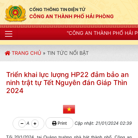
CỔNG THÔNG TIN ĐIỆN TỬ
CÔNG AN THÀNH PHỐ HẢI PHÒNG
"CÔNG AN THÀNH PHỐ HẢI PHÒNG SIẾT CHẶT KỶ LU
TRANG CHỦ
»
TIN TỨC NỔI BẬT
Triển khai lực lượng HP22 đảm bảo an
ninh trật tự Tết Nguyên đán Giáp Thìn
2024
A
Print
Cập nhật: 21/01/2024 02:39
Tối 20/1/2024, tại Quảng trường nhà hát thành phố, Công an