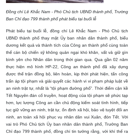
Đồng chí Lê Khắc Nam - Phó Chủ tịch UBND thành phố, Trường
Ban Chỉ đạo 799 thành phố phát biểu tại buổi lễ
Phát biểu tại buổi lễ, đồng chí Lê Khắc Nam - Phó Chủ tịch
UBND thành phố thay mặt Ủy ban nhân dân thành phố, biểu
dương kết quả và thành tích của Công an thành phố cùng toàn
thể cán bộ chiến sỹ không quản ngại khó khăn, vất vả giữ gìn
bình yên cho Nhân dân trong thời gian qua. Qua gần 02 năm
thực hiện mô hình HP-22, Công an thành phố đã xây dựng
được thế trận đồng bộ, liên hoàn, kịp thời phát hiện, tấn công
trấn áp tội phạm và giải quyết các hành vi vi phạm pháp luật về
an ninh trật tự, nhất là “tội phạm đường phố”. Thời điểm cận kề
Tết Nguyên đán cổ truyền, hoạt động của tội phạm sẽ phức tạp
hơn, lực lượng Công an cần chủ động kiểm soát tình hình, tiếp
tục giữ vững an ninh, trật tự, ổn định xã hội, bảo vệ tuyệt đối an
ninh, an toàn xã hội phục vụ nhân dân vui Xuân, đón Tết. Với
vai trò Phó Chủ tịch Ủy ban nhân dân thành phố, Trưởng Ban
Chỉ đạo 799 thành phố, đồng chí tin tưởng rằng, với khí thế ra