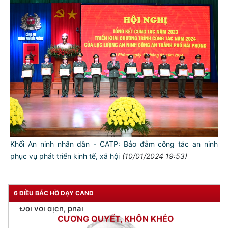
Đối với tự mình, phải
CẦN, KIỆM, LIÊM, CHÍNH
Đối với đồng sự, phải
THÂN ÁI GIÚP ĐỠ
Đối với chính phủ, phải
TUYỆT ĐỐI TRUNG THÀNH
Đối với nhân dân, phải
KÍNH TRỌNG LỄ PHÉP
Đối với công việc, phải
Khối An ninh nhân dân - CATP: Bảo đảm công tác an ninh
TẬN TỤY
phục vụ phát triển kinh tế, xã hội
(10/01/2024 19:53)
Đối với địch, phải
CƯƠNG QUYẾT, KHÔN KHÉO
6 ĐIỀU BÁC HỒ DẠY CAND
Trích thư Chủ tịch Hồ Chí Minh
gửi Công an Khu XII,
ngày 11 tháng 3 năm 1948.