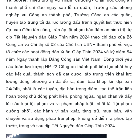
Tại buổi lễ, Thiếu tướng Vũ Thanh Chương - Giám đốc Công an
thành phố chỉ đạo ngay sau lễ ra quân, Trưởng các phòng
nghiệp vụ Công an thành phố, Trưởng Công an các quận,
huyện tập trung tối đa lực lượng đấu tranh quyết liệt thực hiện
đợt cao điểm tấn công, trấn áp tội phạm bảo đảm an ninh trật tự
dịp Tết Nguyên đán Giáp Thìn năm 2024 theo chỉ đạo của Bộ
Công an và Chỉ thị số 02 của Chủ tịch UBNF thành phố về việc
tổ chức các hoạt động đón Xuân Giáp Thìn 2024 và kỷ niệm 94
năm Ngày thành lập Đảng Cộng sản Việt Nam. Đồng thời yêu
cầu toàn lực lượng HP-22 Công an thành phố tiếp tục phát huy
các kết quả, thành tích đã đạt được, tập trung triển khai lực
lượng đúng phương án đã đề ra, đảm bảo khép kín địa bàn
24/24h, nhất là các tuyến, địa bàn trọng điểm; tạo thế trận liên
hoàn trong chủ động phát hiện, phòng ngừa, ngăn chặn và đẩy
lùi các loại tội phạm và vi phạm pháp luật, nhất là “tội phạm
đường phố”, các hành vi sản xuất, tàng trữ, mua bán, vận
chuyển và sử dụng pháo trái phép, không để diễn ra phức tạp
trước, trong và sau dịp Tết Nguyên đán Giáp Thìn 2024…