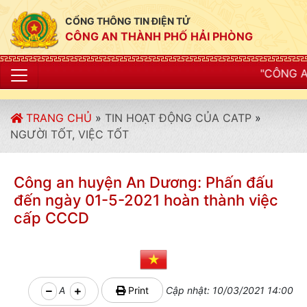
CỔNG THÔNG TIN ĐIỆN TỬ
CÔNG AN THÀNH PHỐ HẢI PHÒNG
"CÔNG AN THÀNH PHỐ HẢI
TRANG CHỦ
»
TIN HOẠT ĐỘNG CỦA CATP
»
NGƯỜI TỐT, VIỆC TỐT
Công an huyện An Dương: Phấn đấu
đến ngày 01-5-2021 hoàn thành việc
cấp CCCD
A
Print
Cập nhật: 10/03/2021 14:00