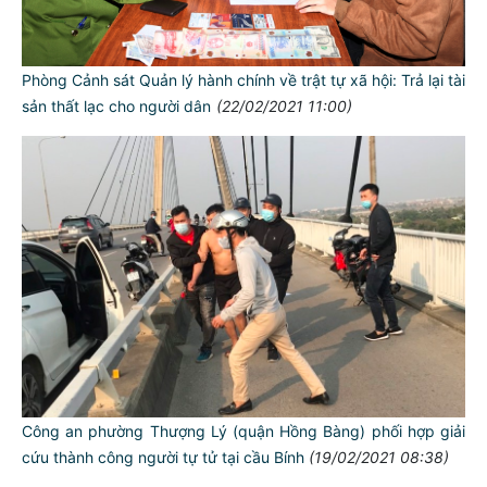
Phòng Cảnh sát Quản lý hành chính về trật tự xã hội: Trả lại tài
sản thất lạc cho người dân
(22/02/2021 11:00)
TƯ CÁCH
NGƯỜI CÔNG AN CÁCH MỆNH LÀ:
Đối với tự mình, phải
CẦN, KIỆM, LIÊM, CHÍNH
Đối với đồng sự, phải
THÂN ÁI GIÚP ĐỠ
Đối với chính phủ, phải
TUYỆT ĐỐI TRUNG THÀNH
Công an phường Thượng Lý (quận Hồng Bàng) phối hợp giải
Đối với nhân dân, phải
cứu thành công người tự tử tại cầu Bính
(19/02/2021 08:38)
KÍNH TRỌNG LỄ PHÉP