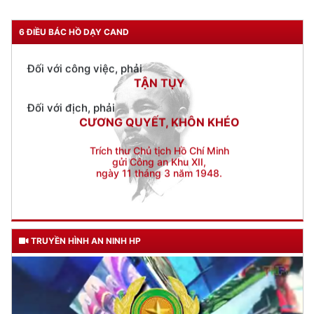
Đối với công việc, phải
TẬN TỤY
6 ĐIỀU BÁC HỒ DẠY CAND
Đối với địch, phải
CƯƠNG QUYẾT, KHÔN KHÉO
Trích thư Chủ tịch Hồ Chí Minh
gửi Công an Khu XII,
ngày 11 tháng 3 năm 1948.
TRUYỀN HÌNH AN NINH HP