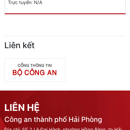
Trực tuyến:
N/A
Liên kết
LIÊN HỆ
Công an thành phố Hải Phòng
Địa chỉ: Số 2 Lê Đại Hành, phường Hồng Bàng, tp Hải