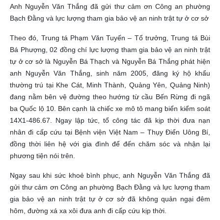
Anh Nguyễn Văn Thắng đã gửi thư cảm ơn Công an phường
Bạch Đằng và lực lượng tham gia bảo vệ an ninh trật tự ở cơ sở
Theo đó, Trung tá Phạm Văn Tuyến – Tổ trưởng, Trung tá Bùi
Bá Phượng, 02 đồng chí lực lượng tham gia bảo vệ an ninh trật
tự ở cơ sở là Nguyễn Bá Thạch và Nguyễn Bá Thắng phát hiện
anh Nguyễn Văn Thắng, sinh năm 2005, đăng ký hộ khẩu
thường trú tại Khe Cát, Minh Thành, Quảng Yên, Quảng Ninh)
đang nằm bên vệ đường theo hướng từ cầu Bến Rừng đi ngã
ba Quốc lộ 10. Bên cạnh là chiếc xe mô tô mang biển kiểm soát
14X1-486.67.
Ngay lập tức, tổ công tác đã kịp thời đưa nạn
nhân đi cấp cứu tại Bệnh viện Việt Nam – Thụy Điển Uông Bí,
đồng thời liên hệ với gia đình để đến chăm sóc và nhận lại
phương tiện nói trên.
Ngay sau khi sức khoẻ bình phục, anh Nguyễn Văn Thắng đã
gửi thư cảm ơn Công an phường Bạch Đằng và lực lượng tham
gia bảo vệ an ninh trật tự ở cơ sở đã không quản ngại đêm
hôm, đường xá xa xôi đưa anh đi cấp cứu kịp thời.