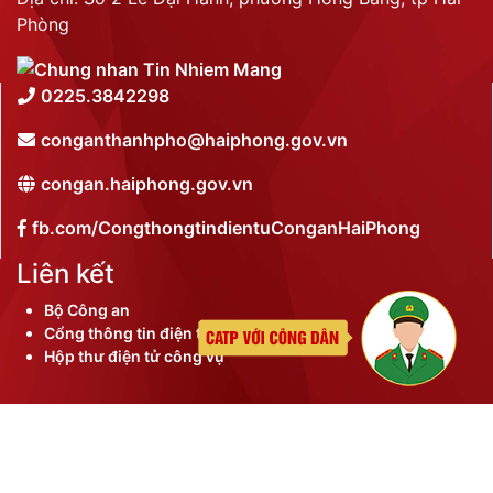
Phòng
0225.3842298
conganthanhpho@haiphong.gov.vn
congan.haiphong.gov.vn
fb.com/CongthongtindientuConganHaiPhong
Liên kết
Bộ Công an
Cổng thông tin điện tử thành phố
Hộp thư điện tử công vụ
©
2026 Bản quyền nội dung thuộc Công an thành phố
Hải Phòng