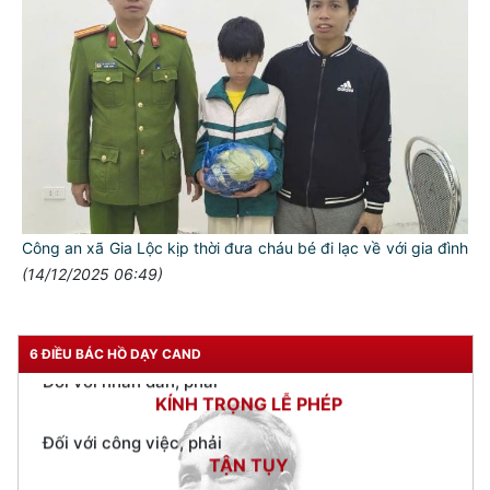
TƯ CÁCH
NGƯỜI CÔNG AN CÁCH MỆNH LÀ:
Đối với tự mình, phải
CẦN, KIỆM, LIÊM, CHÍNH
Đối với đồng sự, phải
THÂN ÁI GIÚP ĐỠ
Đối với chính phủ, phải
Công an xã Gia Lộc kịp thời đưa cháu bé đi lạc về với gia đình
TUYỆT ĐỐI TRUNG THÀNH
(14/12/2025 06:49)
Đối với nhân dân, phải
KÍNH TRỌNG LỄ PHÉP
6 ĐIỀU BÁC HỒ DẠY CAND
Đối với công việc, phải
TẬN TỤY
Đối với địch, phải
CƯƠNG QUYẾT, KHÔN KHÉO