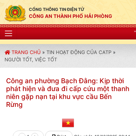
CỔNG THÔNG TIN ĐIỆN TỬ
CÔNG AN THÀNH PHỐ HẢI PHÒNG
"CÔNG AN THÀNH P
TRANG CHỦ
»
TIN HOẠT ĐỘNG CỦA CATP
»
NGƯỜI TỐT, VIỆC TỐT
Công an phường Bạch Đằng: Kịp thời
phát hiện và đưa đi cấp cứu một thanh
niên gặp nạn tại khu vực cầu Bến
Rừng