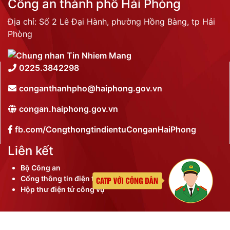
Công an thành phố Hải Phòng
Địa chỉ: Số 2 Lê Đại Hành, phường Hồng Bàng, tp Hải
Phòng
0225.3842298
conganthanhpho@haiphong.gov.vn
congan.haiphong.gov.vn
fb.com/CongthongtindientuConganHaiPhong
Liên kết
Bộ Công an
Cổng thông tin điện tử thành phố
Hộp thư điện tử công vụ