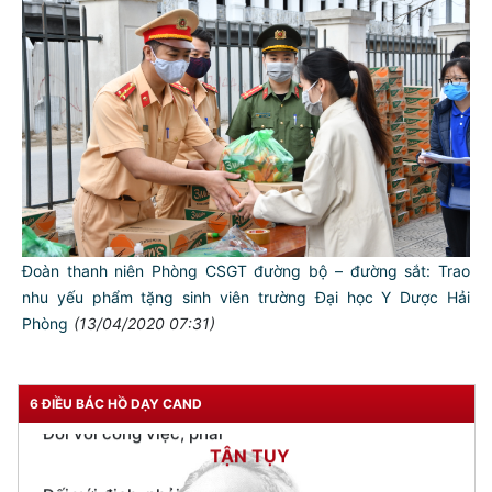
TƯ CÁCH
NGƯỜI CÔNG AN CÁCH MỆNH LÀ:
Đối với tự mình, phải
CẦN, KIỆM, LIÊM, CHÍNH
Đối với đồng sự, phải
THÂN ÁI GIÚP ĐỠ
Đối với chính phủ, phải
TUYỆT ĐỐI TRUNG THÀNH
Đoàn thanh niên Phòng CSGT đường bộ – đường sắt: Trao
Đối với nhân dân, phải
nhu yếu phẩm tặng sinh viên trường Đại học Y Dược Hải
KÍNH TRỌNG LỄ PHÉP
Phòng
(13/04/2020 07:31)
Đối với công việc, phải
TẬN TỤY
6 ĐIỀU BÁC HỒ DẠY CAND
Đối với địch, phải
CƯƠNG QUYẾT, KHÔN KHÉO
Trích thư Chủ tịch Hồ Chí Minh