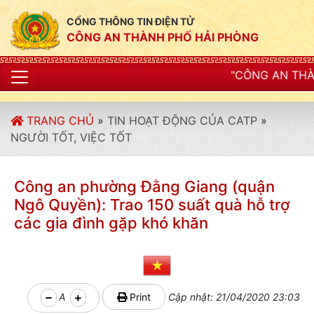
CỔNG THÔNG TIN ĐIỆN TỬ
CÔNG AN THÀNH PHỐ HẢI PHÒNG
"CÔNG AN THÀNH PHỐ HẢI PHÒN
TRANG CHỦ
»
TIN HOẠT ĐỘNG CỦA CATP
»
NGƯỜI TỐT, VIỆC TỐT
Công an phường Đằng Giang (quận
Ngô Quyền): Trao 150 suất quà hỗ trợ
các gia đình gặp khó khăn
A
Print
Cập nhật: 21/04/2020 23:03