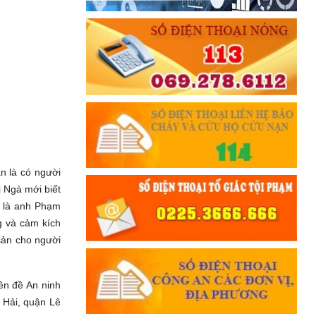
n là có người
 Ngà mới biết
ị là anh Phạm
g và cảm kích
sản cho người
ên đề An ninh
 Hải, quận Lê