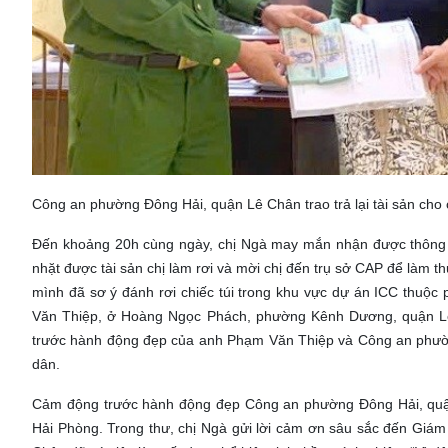
Công an phường Đông Hải, quận Lê Chân trao trả lại tài sản cho 
Đến khoảng 20h cùng ngày, chị Ngà may mắn nhận được thông t
nhặt được tài sản chị làm rơi và mời chị đến trụ sở CAP để làm th
mình đã sơ ý đánh rơi chiếc túi trong khu vực dự án ICC thuộ
Văn Thiệp, ở Hoàng Ngọc Phách, phường Kênh Dương, quận 
trước hành động đẹp của anh Phạm Văn Thiệp và Công an phường 
dân.
Cảm động trước hành động đẹp Công an phường Đông Hải, quận 
Hải Phòng. Trong thư, chị Ngà gửi lời cảm ơn sâu sắc đến Gi