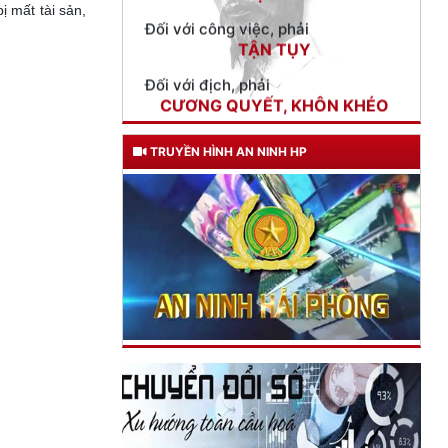
ị mất tài sản,
Đối với địch, phải
CƯƠNG QUYẾT, KHÔN KHÉO
Trích thư Chủ tịch Hồ Chí Minh
gửi Công an Khu XII,
ngày 11 tháng 3 năm 1948.
TRUYỀN HÌNH AN NINH HP