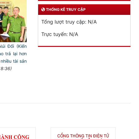
THỐNG KÊ TRUY CẬP
Tổng lượt truy cập:
N/A
Trực tuyến:
N/A
úi Đối (Kiến
ao trả lại hơn
nhiều tài sản
18:36)