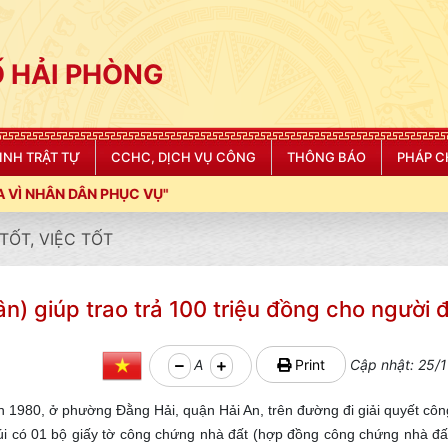
 HẢI PHÒNG
NINH TRẬT TỰ
CCHC, DỊCH VỤ CÔNG
THÔNG BÁO
PHÁP C
Ụ"
TỐT, VIỆC TỐT
) giúp trao trả 100 triệu đồng cho người đ
A
Print
Cập nhật: 25/1
h 1980, ở phường Đằng Hải, quận Hải An, trên đường đi giải quyết côn
úi có 01 bộ giấy tờ công chứng nhà đất (hợp đồng công chứng nhà đấ