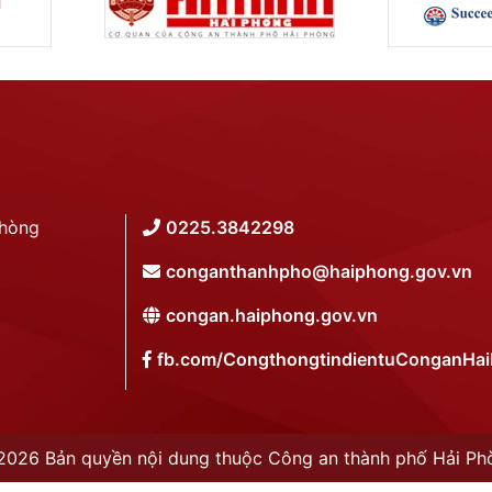
Phòng
0225.3842298
conganthanhpho@haiphong.gov.vn
congan.haiphong.gov.vn
fb.com/CongthongtindientuConganHa
2026 Bản quyền nội dung thuộc Công an thành phố Hải Ph