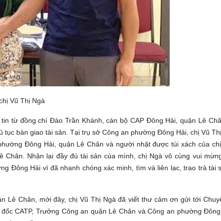
chị Vũ Thị Ngà
in từ đồng chí Đào Trần Khánh, cán bộ CAP Đông Hải, quận Lê Châ
ủ tục bàn giao tài sản.
Tại trụ sở Công an phường Đông Hải, chị Vũ Thị
c phường Đông Hải, quận Lê Chân và người nhặt được túi xách của ch
Lê Chân.
Nhận lại đầy đủ tài sản của mình, chị Ngà vô cùng vui mừn
Đông Hải vì đã nhanh chóng xác minh, tìm và liên lạc, trao trả tài 
Lê Chân, mới đây, chị Vũ Thị Ngà đã viết thư cảm ơn gửi tới Chuy
ám đốc CATP, Trưởng Công an quận Lê Chân và Công an phường Đông