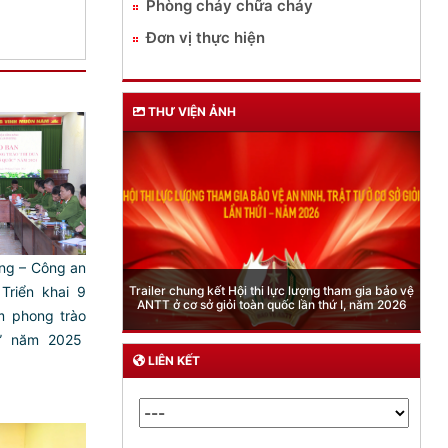
Phòng cháy chữa cháy
Đơn vị thực hiện
THƯ VIỆN ẢNH
ng – Công an
Phòng Quản lý xuất nhập cảnh: Hướng dẫn những
quy định mới trong lĩnh vực xuất cảnh, nhập cảnh
Triển khai 9
của công dân việt nam từ ngày 01/7/2026
m phong trào
Q” năm 2025
LIÊN KẾT