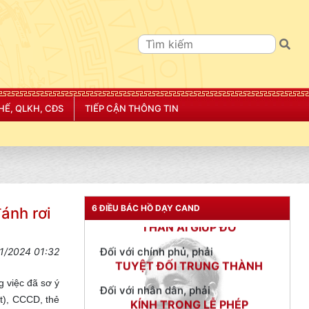
TƯ CÁCH
NGƯỜI CÔNG AN CÁCH MỆNH LÀ:
HẾ, QLKH, CĐS
TIẾP CẬN THÔNG TIN
Đối với tự mình, phải
CẦN, KIỆM, LIÊM, CHÍNH
Đối với đồng sự, phải
THÂN ÁI GIÚP ĐỠ
6 ĐIỀU BÁC HỒ DẠY CAND
ánh rơi
Đối với chính phủ, phải
TUYỆT ĐỐI TRUNG THÀNH
Đối với nhân dân, phải
1/2024 01:32
KÍNH TRỌNG LỄ PHÉP
g việc đã sơ ý
Đối với công việc, phải
t), CCCD, thẻ
TẬN TỤY