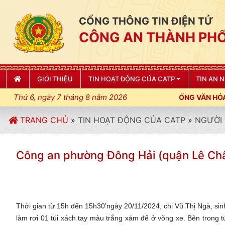
CỔNG THÔNG TIN ĐIỆN TỬ
CÔNG AN THÀNH PHỐ
GIỚI THIỆU
TIN HOẠT ĐỘNG CỦA CATP
TIN AN 
Thứ 6, ngày 7 tháng 8 năm 2026
 ĐIỀU LỆNH; XÂY DỰNG NẾP SỐNG VĂN HÓA VÌ NHÂN DÂN PHỤC V
TRANG CHỦ
»
TIN HOẠT ĐỘNG CỦA CATP
»
NGƯỜI 
Công an phường Đông Hải (quận Lê Chân
Thời gian từ 15h đến 15h30’ngày 20/11/2024, chị Vũ Thị Ngà, sin
làm rơi 01 túi xách tay màu trắng xám để ở võng xe.
Bên trong t