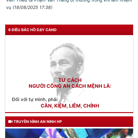
vụ
(18/08/2025 17:38)
6 ĐIỀU BÁC HỒ DẠY CAND
TƯ CÁCH
NGƯỜI CÔNG AN CÁCH MỆNH LÀ:
Đối với tự mình, phải
CẦN, KIỆM, LIÊM, CHÍNH
Đối với đồng sự, phải
THÂN ÁI GIÚP ĐỠ
Đối với chính phủ, phải
TUYỆT ĐỐI TRUNG THÀNH
TRUYỀN HÌNH AN NINH HP
Đối với nhân dân, phải