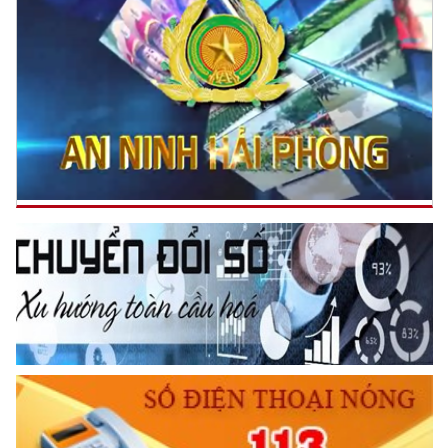
KÍNH TRỌNG LỄ PHÉP
Đối với công việc, phải
TẬN TỤY
Đối với địch, phải
CƯƠNG QUYẾT, KHÔN KHÉO
Trích thư Chủ tịch Hồ Chí Minh
gửi Công an Khu XII,
ngày 11 tháng 3 năm 1948.