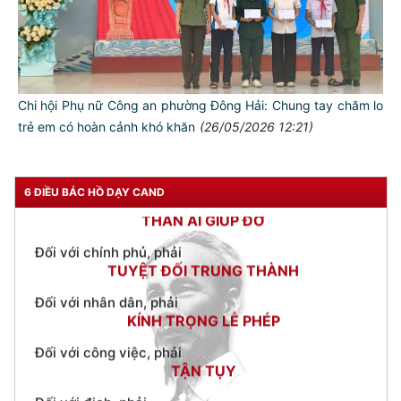
TƯ CÁCH
NGƯỜI CÔNG AN CÁCH MỆNH LÀ:
Đối với tự mình, phải
CẦN, KIỆM, LIÊM, CHÍNH
Chi hội Phụ nữ Công an phường Đông Hải: Chung tay chăm lo
trẻ em có hoàn cảnh khó khăn
(26/05/2026 12:21)
Đối với đồng sự, phải
THÂN ÁI GIÚP ĐỠ
Đối với chính phủ, phải
6 ĐIỀU BÁC HỒ DẠY CAND
TUYỆT ĐỐI TRUNG THÀNH
Đối với nhân dân, phải
KÍNH TRỌNG LỄ PHÉP
Đối với công việc, phải
TẬN TỤY
Đối với địch, phải
CƯƠNG QUYẾT, KHÔN KHÉO
Trích thư Chủ tịch Hồ Chí Minh
gửi Công an Khu XII,