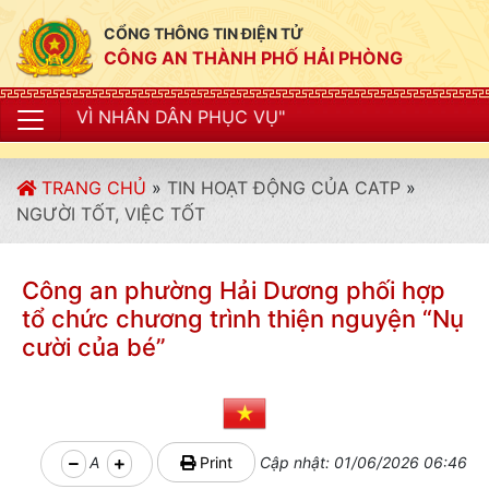
CỔNG THÔNG TIN ĐIỆN TỬ
CÔNG AN THÀNH PHỐ HẢI PHÒNG
N PHỤC VỤ"
TRANG CHỦ
»
TIN HOẠT ĐỘNG CỦA CATP
»
NGƯỜI TỐT, VIỆC TỐT
Công an phường Hải Dương phối hợp
tổ chức chương trình thiện nguyện “Nụ
cười của bé”
A
Print
Cập nhật: 01/06/2026 06:46