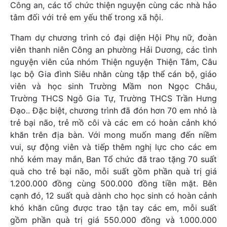
Công an, các tổ chức thiện nguyện cùng các nhà hảo
tâm đối với trẻ em yếu thế trong xã hội.
Tham dự chương trình có đại diện Hội Phụ nữ, đoàn
viên thanh niên Công an phường Hải Dương, các tình
nguyện viên của nhóm Thiện nguyện Thiện Tâm, Câu
lạc bộ Gia đình Siêu nhân cùng tập thể cán bộ, giáo
viên và học sinh Trường Mầm non Ngọc Châu,
Trường THCS Ngô Gia Tự, Trường THCS Trần Hưng
Đạo.. Đặc biệt, chương trình đã đón hơn 70 em nhỏ là
trẻ bại não, trẻ mồ côi và các em có hoàn cảnh khó
khăn trên địa bàn. Với mong muốn mang đến niềm
vui, sự động viên và tiếp thêm nghị lực cho các em
nhỏ kém may mắn, Ban Tổ chức đã trao tặng 70 suất
quà cho trẻ bại não, mỗi suất gồm phần quà trị giá
1.200.000 đồng cùng 500.000 đồng tiền mặt. Bên
cạnh đó, 12 suất quà dành cho học sinh có hoàn cảnh
khó khăn cũng được trao tận tay các em, mỗi suất
gồm phần quà trị giá 550.000 đồng và 1.000.000