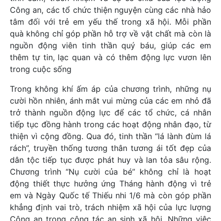
Công an, các tổ chức thiện nguyện cùng các nhà hảo
tâm đối với trẻ em yếu thế trong xã hội. Mỗi phần
quà không chỉ góp phần hỗ trợ về vật chất mà còn là
nguồn động viên tinh thần quý báu, giúp các em
thêm tự tin, lạc quan và có thêm động lực vươn lên
trong cuộc sống
Trong không khí ấm áp của chương trình, những nụ
cười hồn nhiên, ánh mắt vui mừng của các em nhỏ đã
trở thành nguồn động lực để các tổ chức, cá nhân
tiếp tục đồng hành trong các hoạt động nhân đạo, từ
thiện vì cộng đồng. Qua đó, tinh thần “lá lành đùm lá
rách”, truyền thống tương thân tương ái tốt đẹp của
dân tộc tiếp tục được phát huy và lan tỏa sâu rộng.
Chương trình “Nụ cười của bé” không chỉ là hoạt
động thiết thực hưởng ứng Tháng hành động vì trẻ
em và Ngày Quốc tế Thiếu nhi 1/6 mà còn góp phần
khẳng định vai trò, trách nhiệm xã hội của lực lượng
Công an trong công tác an sinh xã hội. Những việc