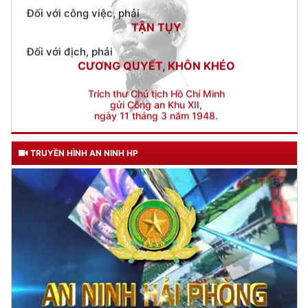
CƯƠNG QUYẾT, KHÔN KHÉO
Trích thư Chủ tịch Hồ Chí Minh
gửi Công an Khu XII,
ngày 11 tháng 3 năm 1948.
TRUYỀN HÌNH AN NINH HP