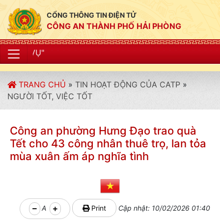
CỔNG THÔNG TIN ĐIỆN TỬ
CÔNG AN THÀNH PHỐ HẢI PHÒNG
"CÔNG AN THÀNH 
TRANG CHỦ
»
TIN HOẠT ĐỘNG CỦA CATP
»
NGƯỜI TỐT, VIỆC TỐT
Công an phường Hưng Đạo trao quà
Tết cho 43 công nhân thuê trọ, lan tỏa
mùa xuân ấm áp nghĩa tình
A
Print
Cập nhật: 10/02/2026 01:40