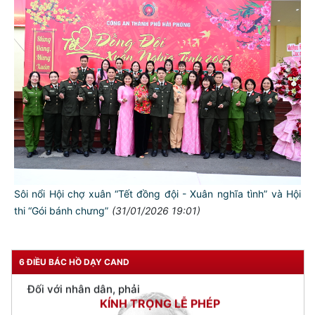
TƯ CÁCH
NGƯỜI CÔNG AN CÁCH MỆNH LÀ:
Đối với tự mình, phải
CẦN, KIỆM, LIÊM, CHÍNH
Đối với đồng sự, phải
THÂN ÁI GIÚP ĐỠ
Đối với chính phủ, phải
Sôi nổi Hội chợ xuân “Tết đồng đội - Xuân nghĩa tình” và Hội
TUYỆT ĐỐI TRUNG THÀNH
thi “Gói bánh chưng”
(31/01/2026 19:01)
Đối với nhân dân, phải
KÍNH TRỌNG LỄ PHÉP
6 ĐIỀU BÁC HỒ DẠY CAND
Đối với công việc, phải
TẬN TỤY
Đối với địch, phải