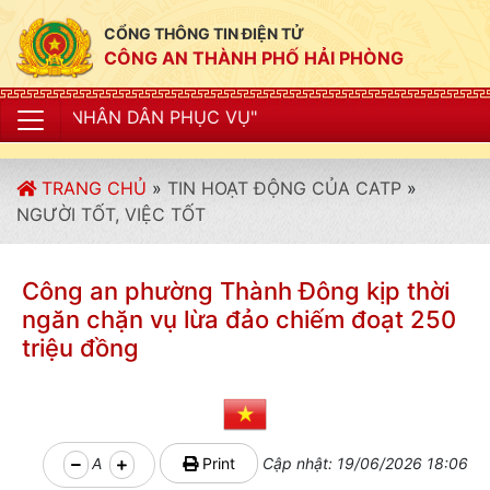
CỔNG THÔNG TIN ĐIỆN TỬ
CÔNG AN THÀNH PHỐ HẢI PHÒNG
N PHỤC VỤ"
TRANG CHỦ
»
TIN HOẠT ĐỘNG CỦA CATP
»
NGƯỜI TỐT, VIỆC TỐT
Công an phường Thành Đông kịp thời
ngăn chặn vụ lừa đảo chiếm đoạt 250
triệu đồng
A
Print
Cập nhật: 19/06/2026 18:06