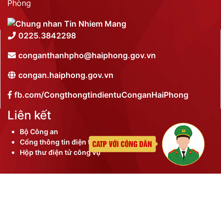
Phòng
0225.3842298
conganthanhpho@haiphong.gov.vn
congan.haiphong.gov.vn
fb.com/CongthongtindientuConganHaiPhong
Liên kết
Bộ Công an
Cổng thông tin điện tử thành phố
Hộp thư điện tử công vụ
©
2026 Bản quyền nội dung thuộc Công an thành phố
Hải Phòng