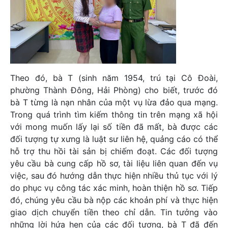
Theo đó, bà T (sinh năm 1954, trú tại Cô Đoài,
phường Thành Đông, Hải Phòng) cho biết, trước đó
bà T từng là nạn nhân của một vụ lừa đảo qua mạng.
Trong quá trình tìm kiếm thông tin trên mạng xã hội
với mong muốn lấy lại số tiền đã mất, bà được các
đối tượng tự xưng là luật sư liên hệ, quảng cáo có thể
hỗ trợ thu hồi tài sản bị chiếm đoạt. Các đối tượng
yêu cầu bà cung cấp hồ sơ, tài liệu liên quan đến vụ
việc, sau đó hướng dẫn thực hiện nhiều thủ tục với lý
do phục vụ công tác xác minh, hoàn thiện hồ sơ. Tiếp
đó, chúng yêu cầu bà nộp các khoản phí và thực hiện
giao dịch chuyển tiền theo chỉ dẫn. Tin tưởng vào
những lời hứa hẹn của các đối tượng, bà T đã đến