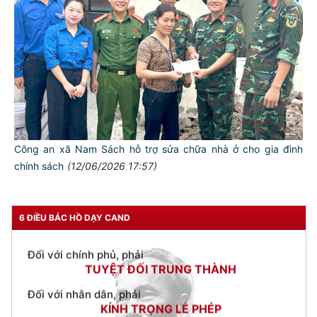
TƯ CÁCH
NGƯỜI CÔNG AN CÁCH MỆNH LÀ:
Đối với tự mình, phải
CẦN, KIỆM, LIÊM, CHÍNH
Công an xã Nam Sách hỗ trợ sửa chữa nhà ở cho gia đình
Đối với đồng sự, phải
chính sách
(12/06/2026 17:57)
THÂN ÁI GIÚP ĐỠ
Đối với chính phủ, phải
6 ĐIỀU BÁC HỒ DẠY CAND
TUYỆT ĐỐI TRUNG THÀNH
Đối với nhân dân, phải
KÍNH TRỌNG LỄ PHÉP
Đối với công việc, phải
TẬN TỤY