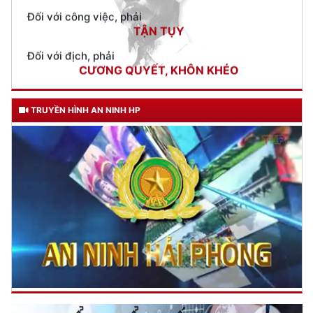
Đối với địch, phải
CƯƠNG QUYẾT, KHÔN KHÉO
Trích thư Chủ tịch Hồ Chí Minh
gửi Công an Khu XII,
ngày 11 tháng 3 năm 1948.
TRUYỀN HÌNH AN NINH HP