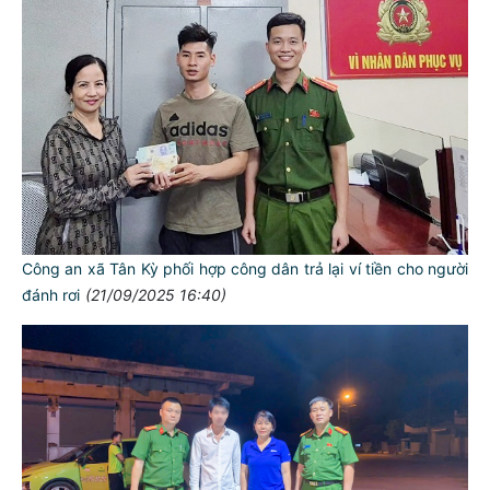
Công an xã Tân Kỳ phối hợp công dân trả lại ví tiền cho người
đánh rơi
(21/09/2025 16:40)
TƯ CÁCH
NGƯỜI CÔNG AN CÁCH MỆNH LÀ:
Đối với tự mình, phải