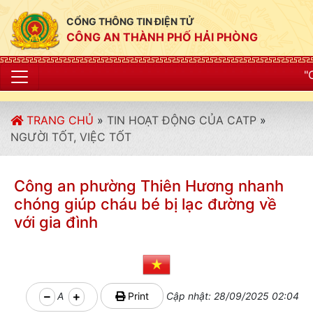
CỔNG THÔNG TIN ĐIỆN TỬ
CÔNG AN THÀNH PHỐ HẢI PHÒNG
"CÔNG AN THÀNH PH
TRANG CHỦ
»
TIN HOẠT ĐỘNG CỦA CATP
»
NGƯỜI TỐT, VIỆC TỐT
Công an phường Thiên Hương nhanh
chóng giúp cháu bé bị lạc đường về
với gia đình
A
Print
Cập nhật: 28/09/2025 02:04