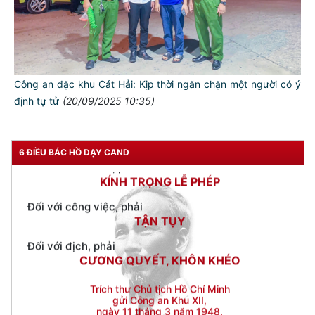
CẦN, KIỆM, LIÊM, CHÍNH
Đối với đồng sự, phải
THÂN ÁI GIÚP ĐỠ
Đối với chính phủ, phải
Công an đặc khu Cát Hải: Kịp thời ngăn chặn một người có ý
TUYỆT ĐỐI TRUNG THÀNH
định tự tử
(20/09/2025 10:35)
Đối với nhân dân, phải
KÍNH TRỌNG LỄ PHÉP
6 ĐIỀU BÁC HỒ DẠY CAND
Đối với công việc, phải
TẬN TỤY
Đối với địch, phải
CƯƠNG QUYẾT, KHÔN KHÉO
Trích thư Chủ tịch Hồ Chí Minh
gửi Công an Khu XII,
ngày 11 tháng 3 năm 1948.