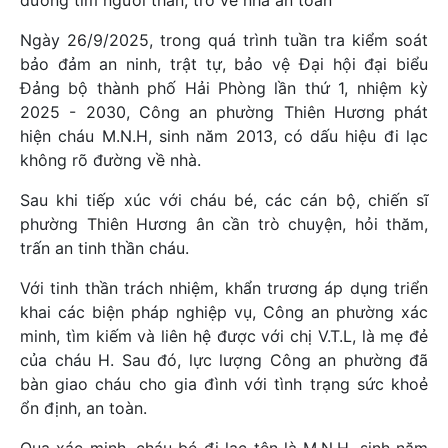
Ngày 26/9/2025, trong quá trình tuần tra kiểm soát
bảo đảm an ninh, trật tự, bảo vệ Đại hội đại biểu
Đảng bộ thành phố Hải Phòng lần thứ 1, nhiệm kỳ
2025 - 2030, Công an phường Thiên Hương phát
hiện cháu M.N.H, sinh năm 2013, có dấu hiệu đi lạc
không rõ đường về nhà.
Sau khi tiếp xúc với cháu bé, các cán bộ, chiến sĩ
phường Thiên Hương ân cần trò chuyện, hỏi thăm,
trấn an tinh thần cháu.
Với tinh thần trách nhiệm, khẩn trương áp dụng triển
khai các biện pháp nghiệp vụ, Công an phường xác
minh, tìm kiếm và liên hệ được với chị V.T.L, là mẹ đẻ
của cháu H. Sau đó, lực lượng Công an phường đã
bàn giao cháu cho gia đình với tình trạng sức khoẻ
ổn định, an toàn.
Qua xác minh, cháu bé đi lạc tên là M.N.H, sinh năm