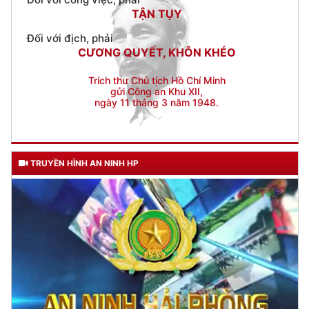
CƯƠNG QUYẾT, KHÔN KHÉO
Trích thư Chủ tịch Hồ Chí Minh
gửi Công an Khu XII,
ngày 11 tháng 3 năm 1948.
TRUYỀN HÌNH AN NINH HP