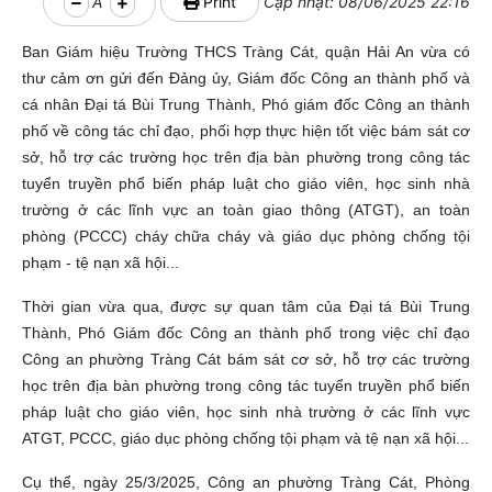
A
Print
Cập nhật: 08/06/2025 22:16
Ban Giám hiệu Trường THCS Tràng Cát, quận Hải An vừa có
thư cảm ơn gửi đến Đảng ủy, Giám đốc Công an thành phố và
cá nhân Đại tá Bùi Trung Thành, Phó giám đốc Công an thành
phố về công tác chỉ đạo, phối hợp thực hiện tốt việc bám sát cơ
sở, hỗ trợ các trường học trên địa bàn phường trong công tác
tuyển truyền phổ biến pháp luật cho giáo viên, học sinh nhà
trường ở các lĩnh vực an toàn giao thông (ATGT), an toàn
phòng (PCCC) cháy chữa cháy và giáo dục phòng chống tội
phạm - tệ nạn xã hội...
Thời gian vừa qua, được sự quan tâm của Đại tá Bùi Trung
Thành, Phó Giám đốc Công an thành phố trong việc chỉ đạo
Công an phường Tràng Cát bám sát cơ sở, hỗ trợ các trường
học trên địa bàn phường trong công tác tuyển truyền phổ biến
pháp luật cho giáo viên, học sinh nhà trường ở các lĩnh vực
ATGT, PCCC, giáo dục phòng chống tội phạm và tệ nạn xã hội...
Cụ thể, ngày 25/3/2025, Công an phường Tràng Cát, Phòng