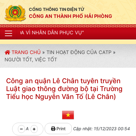
CỔNG THÔNG TIN ĐIỆN TỬ
CÔNG AN THÀNH PHỐ HẢI PHÒNG
 DÂN PHỤC VỤ"
TRANG CHỦ
»
TIN HOẠT ĐỘNG CỦA CATP
»
NGƯỜI TỐT, VIỆC TỐT
Công an quận Lê Chân tuyên truyền
Luật giao thông đường bộ tại Trường
Tiểu học Nguyễn Văn Tố (Lê Chân)
A
Print
Cập nhật: 15/12/2023 00:54