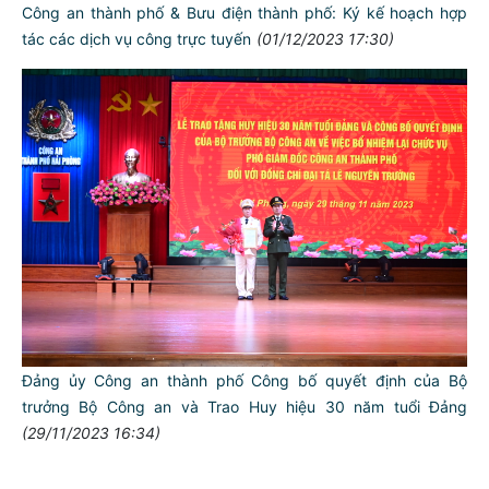
Công an thành phố & Bưu điện thành phố: Ký kế hoạch hợp
tác các dịch vụ công trực tuyến
(01/12/2023 17:30)
TƯ CÁCH
NGƯỜI CÔNG AN CÁCH MỆNH LÀ:
Đảng ủy Công an thành phố Công bố quyết định của Bộ
Đối với tự mình, phải
trưởng Bộ Công an và Trao Huy hiệu 30 năm tuổi Đảng
CẦN, KIỆM, LIÊM, CHÍNH
(29/11/2023 16:34)
Đối với đồng sự, phải
THÂN ÁI GIÚP ĐỠ