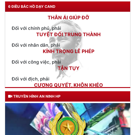
Đối với chính phủ, phải
6 ĐIỀU BÁC HỒ DẠY CAND
TUYỆT ĐỐI TRUNG THÀNH
Đối với nhân dân, phải
KÍNH TRỌNG LỄ PHÉP
Đối với công việc, phải
TẬN TỤY
Đối với địch, phải
CƯƠNG QUYẾT, KHÔN KHÉO
Trích thư Chủ tịch Hồ Chí Minh
gửi Công an Khu XII,
ngày 11 tháng 3 năm 1948.
TRUYỀN HÌNH AN NINH HP