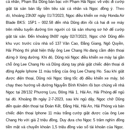
cá nhân, Phạm Bá Dũng
bàn bạc với Phạm Hải Ngọc
về việc đi cướp
giật tài sản bán lấy tiền tiêu sài cá nhân và Ngọc đồng ý.
Theo
đó,
khoảng 23h30'
ngày
01/
7/2023,
Ngọc điều khiển xe máy Honda Air
Blade BKS: 15P1 –
002.58
đến nhà Dũng đón rồi cả hai
đi
xe máy
trên nhiều tuyến đường tìm người có tài sản nhưng sơ hở để cướp
giật tài sản. Đến khoảng 0h00' ngày 02/7/2023, Ngọc chở Dũng
đến
khu vực trước cửa nhà số
137
Văn Cao, Đằng Giang, Ngô Quyền,
Hải Phòng thì phát hiện thấy ông
Lee Chang Ho đang cầm điện thoại
đứng ở lòng đường. Khi đó, Dũng nói Ngọc điều khiển xe máy lại gần
chỗ ông
Lee Chang Ho
và Dũng dùng tay phải giật chiếc điện thoại di
động Apple Iphone 11 màu trắng của ông Lee Chang Ho. Sau khi giật
được điện thoại, Dũng nói Ngọc tăng tốc độ điều khiển xe máy, bỏ
chạy theo hướng về đường
Nguyễn Bỉnh Khiêm rồi bọn chúng về nhà
Ngọc tại
28/132 Phương Lưu, Đông Hải 1, Hải An, Hải Phòng
để ngủ
tại đó.
Khoảng 8h ngày 2-7-2023, sau khi ngủ dậy, Ngọc chở Dũng
đến quán điện thoại tại Đoàn Kết, Đằng Hải, Hải An, Hải Phòng và bán
chiếc điện thoại Iphone 11 màu trắng cướp giật được của ông Lee
Chang Ho với giá 2 triệu đồng, Duy đưa cho Ngọc 5 trăm nghìn đồng
tiền mặt và chuyển khoản 1,5 triệu đồng vào số tài khoản của Ngọc.