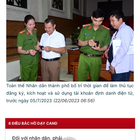
TƯ CÁCH
NGƯỜI CÔNG AN CÁCH MỆNH LÀ:
Đối với tự mình, phải
CẦN, KIỆM, LIÊM, CHÍNH
Đối với đồng sự, phải
THÂN ÁI GIÚP ĐỠ
Toàn thể Nhân dân thành phố bố trí thời gian để làm thủ tục
đăng ký, kích hoạt và sử dụng tài khoản định danh điện tử,
Đối với chính phủ, phải
trước ngày 05/7/2023
(22/06/2023 06:56)
TUYỆT ĐỐI TRUNG THÀNH
Đối với nhân dân, phải
KÍNH TRỌNG LỄ PHÉP
6 ĐIỀU BÁC HỒ DẠY CAND
Đối với công việc, phải
TẬN TỤY