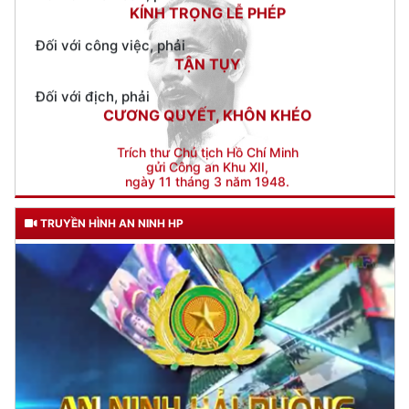
Đối với địch, phải
CƯƠNG QUYẾT, KHÔN KHÉO
Trích thư Chủ tịch Hồ Chí Minh
gửi Công an Khu XII,
ngày 11 tháng 3 năm 1948.
TRUYỀN HÌNH AN NINH HP