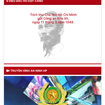
6 ĐIỀU BÁC HỒ DẠY CAND
gửi Công an Khu XII,
ngày 11 tháng 3 năm 1948.
TRUYỀN HÌNH AN NINH HP