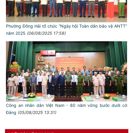
TƯ CÁCH
NGƯỜI CÔNG AN CÁCH MỆNH LÀ:
Phường Đông Hải tổ chức “Ngày hội Toàn dân bảo vệ ANTT”
Đối với tự mình, phải
năm 2025
(06/08/2025 17:58)
CẦN, KIỆM, LIÊM, CHÍNH
Đối với đồng sự, phải
THÂN ÁI GIÚP ĐỠ
Đối với chính phủ, phải
TUYỆT ĐỐI TRUNG THÀNH
Đối với nhân dân, phải
KÍNH TRỌNG LỄ PHÉP
Đối với công việc, phải
TẬN TỤY
Công an nhân dân Việt Nam - 80 năm vững bước dưới cờ
Đảng
(05/08/2025 13:31)
Đối với địch, phải
CƯƠNG QUYẾT, KHÔN KHÉO
Trích thư Chủ tịch Hồ Chí Minh