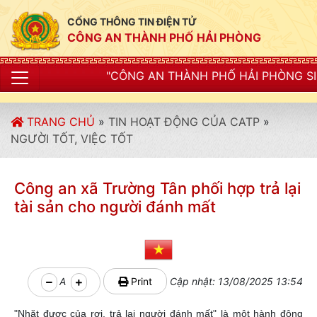
CỔNG THÔNG TIN ĐIỆN TỬ
CÔNG AN THÀNH PHỐ HẢI PHÒNG
"CÔNG AN THÀNH PHỐ HẢI PHÒNG SIẾT CHẶT KỶ LUẬ
TRANG CHỦ
»
TIN HOẠT ĐỘNG CỦA CATP
»
NGƯỜI TỐT, VIỆC TỐT
Công an xã Trường Tân phối hợp trả lại
tài sản cho người đánh mất
A
Print
Cập nhật: 13/08/2025 13:54
"Nhặt được của rơi, trả lại người đánh mất" là một hành động