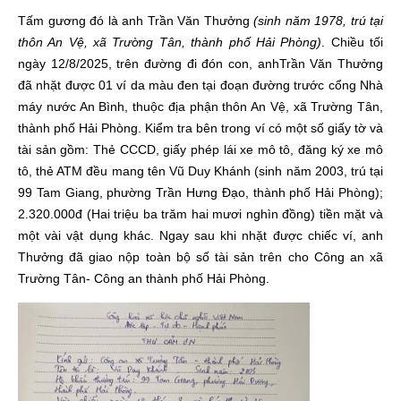
Tấm gương đó là anh Trần Văn Thưởng
(sinh năm 1978, trú tại
thôn An Vệ, xã Trường Tân, thành phố Hải Phòng)
. Chiều tối
ngày 12/8/2025, trên đường đi đón con, anhTrần Văn Thưởng
đã nhặt được 01 ví da màu đen tại đoạn đường trước cổng Nhà
máy nước An Bình, thuộc địa phận thôn An Vệ, xã Trường Tân,
thành phố Hải Phòng. Kiểm tra bên trong ví có một số giấy tờ và
tài sản gồm: Thẻ CCCD, giấy phép lái xe mô tô, đăng ký xe mô
tô, thẻ ATM đều mang tên Vũ Duy Khánh (sinh năm 2003, trú tại
99 Tam Giang, phường Trần Hưng Đạo, thành phố Hải Phòng);
2.320.000đ (Hai triệu ba trăm hai mươi nghìn đồng) tiền mặt và
một vài vật dụng khác. Ngay sau khi nhặt được chiếc ví, anh
Thưởng đã giao nộp toàn bộ số tài sản trên cho Công an xã
Trường Tân- Công an thành phố Hải Phòng.