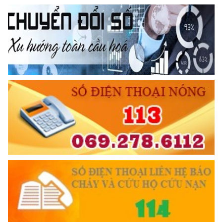
CẦN, KIỆM, LIÊM, CHÍNH
Đối với đồng sự, phải
THÂN ÁI GIÚP ĐỠ
Đối với chính phủ, phải
TUYỆT ĐỐI TRUNG THÀNH
Đối với nhân dân, phải
KÍNH TRỌNG LỄ PHÉP
Đối với công việc, phải
TẬN TỤY
Đối với địch, phải
CƯƠNG QUYẾT, KHÔN KHÉO
Trích thư Chủ tịch Hồ Chí Minh
gửi Công an Khu XII,
ngày 11 tháng 3 năm 1948.