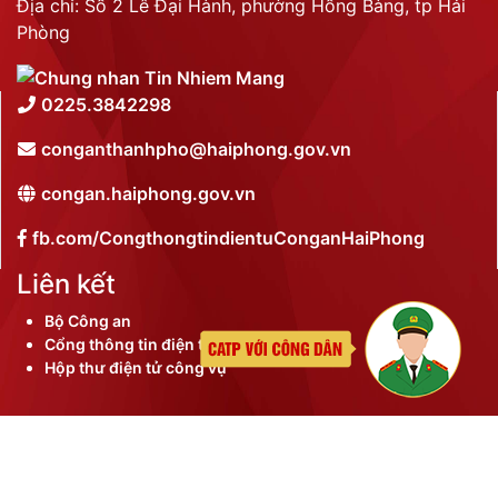
Địa chỉ: Số 2 Lê Đại Hành, phường Hồng Bàng, tp Hải
Phòng
0225.3842298
conganthanhpho@haiphong.gov.vn
congan.haiphong.gov.vn
fb.com/CongthongtindientuConganHaiPhong
Liên kết
Bộ Công an
Cổng thông tin điện tử thành phố
Hộp thư điện tử công vụ
©
2026 Bản quyền nội dung thuộc Công an thành phố
Hải Phòng