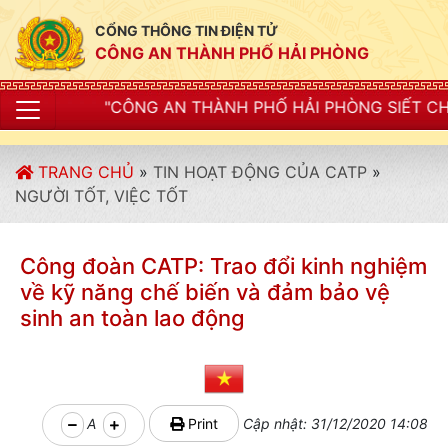
CỔNG THÔNG TIN ĐIỆN TỬ
CÔNG AN THÀNH PHỐ HẢI PHÒNG
NG AN THÀNH PHỐ HẢI PHÒNG SIẾT CHẶT KỶ LUẬT, KỶ
TRANG CHỦ
»
TIN HOẠT ĐỘNG CỦA CATP
»
NGƯỜI TỐT, VIỆC TỐT
Công đoàn CATP: Trao đổi kinh nghiệm
về kỹ năng chế biến và đảm bảo vệ
sinh an toàn lao động
A
Print
Cập nhật: 31/12/2020 14:08