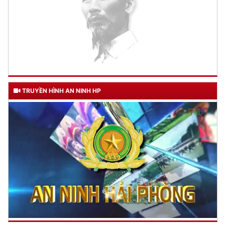
TRUYỀN HÌNH AN NINH HP
TƯ CÁCH
NGƯỜI CÔNG AN CÁCH MỆNH LÀ:
Đối với tự mình, phải