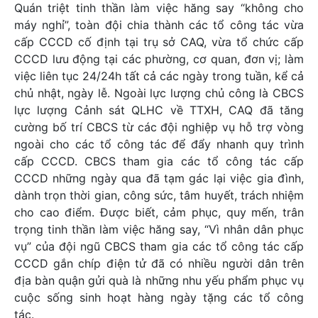
Quán triệt tinh thần làm việc hăng say “không cho
máy nghỉ”, toàn đội chia thành các tổ công tác vừa
cấp CCCD cố định tại trụ sở CAQ, vừa tổ chức cấp
CCCD lưu động tại các phường, cơ quan, đơn vị; làm
việc liên tục 24/24h tất cả các ngày trong tuần, kể cả
chủ nhật, ngày lễ. Ngoài lực lượng chủ công là CBCS
lực lượng Cảnh sát QLHC về TTXH, CAQ đã tăng
cường bố trí CBCS từ các đội nghiệp vụ hỗ trợ vòng
ngoài cho các tổ công tác để đẩy nhanh quy trình
cấp CCCD. CBCS tham gia các tổ công tác cấp
CCCD những ngày qua đã tạm gác lại việc gia đình,
dành trọn thời gian, công sức, tâm huyết, trách nhiệm
cho cao điểm. Được biết, cảm phục, quy mến, trân
trọng tinh thần làm việc hăng say, “Vì nhân dân phục
vụ” của đội ngũ CBCS tham gia các tổ công tác cấp
CCCD gắn chíp điện tử đã có nhiều người dân trên
địa bàn quận gửi quà là những nhu yếu phẩm phục vụ
cuộc sống sinh hoạt hàng ngày tặng các tổ công
tác.