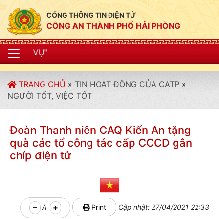
CỔNG THÔNG TIN ĐIỆN TỬ
CÔNG AN THÀNH PHỐ HẢI PHÒNG
"CÔNG AN THÀNH 
TRANG CHỦ
»
TIN HOẠT ĐỘNG CỦA CATP
»
NGƯỜI TỐT, VIỆC TỐT
Đoàn Thanh niên CAQ Kiến An tặng
quà các tổ công tác cấp CCCD gắn
chíp điện tử
A
Print
Cập nhật: 27/04/2021 22:33