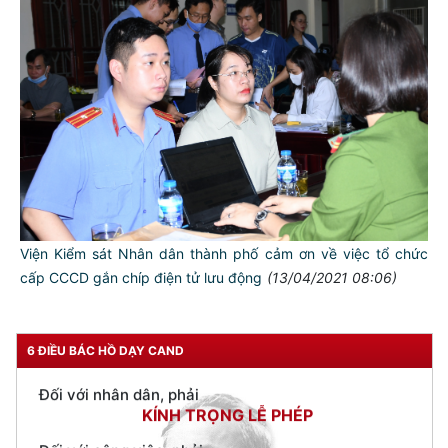
TƯ CÁCH
NGƯỜI CÔNG AN CÁCH MỆNH LÀ:
Đối với tự mình, phải
CẦN, KIỆM, LIÊM, CHÍNH
Đối với đồng sự, phải
THÂN ÁI GIÚP ĐỠ
Đối với chính phủ, phải
Viện Kiểm sát Nhân dân thành phố cảm ơn về việc tổ chức
TUYỆT ĐỐI TRUNG THÀNH
cấp CCCD gắn chíp điện tử lưu động
(13/04/2021 08:06)
Đối với nhân dân, phải
KÍNH TRỌNG LỄ PHÉP
6 ĐIỀU BÁC HỒ DẠY CAND
Đối với công việc, phải
TẬN TỤY
Đối với địch, phải
CƯƠNG QUYẾT, KHÔN KHÉO