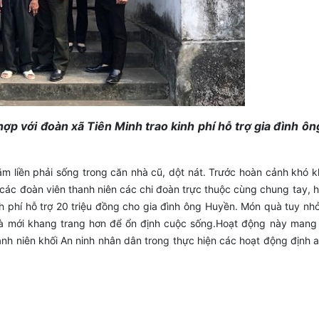
ợp với đoàn xã Tiên Minh trao kinh phí hỗ trợ gia đình ô
m liền phải sống trong căn nhà cũ, dột nát. Trước hoàn cảnh khó 
các đoàn viên thanh niên các chi đoàn trực thuộc cùng chung tay, hỗ
inh phí hỗ trợ 20 triệu đồng cho gia đình ông Huyền. Món quà tuy n
hà mới khang trang hơn để ổn định cuộc sống.Hoạt động này mang ý
anh niên khối An ninh nhân dân trong thực hiện các hoạt động định a