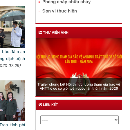
Phòng cháy chữa cháy
Đơn vị thực hiện
THƯ VIỆN ẢNH
P bảo đảm an
́ng dịch bệnh
020 07:29)
Phòng Quản lý xuất nhập cảnh: Hướng dẫn những
quy định mới trong lĩnh vực xuất cảnh, nhập cảnh
của công dân việt nam từ ngày 01/7/2026
LIÊN KẾT
rao kinh phí