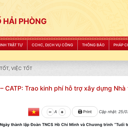
 HẢI PHÒNG
NINH TRẬT TỰ
CCHC, DỊCH VỤ CÔNG
THÔNG BÁO
PHÁP C
"CÔNG AN T
TỐT, VIỆC TỐT
– CATP: Trao kinh phí hỗ trợ xây dựng Nhà 
A
Print
Cập nhật: 25/0
Ngày thành lập Đoàn TNCS Hồ Chí Minh và Chương trình “Tuổi t