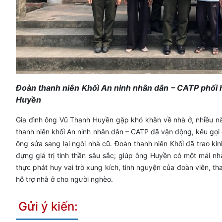
Đoàn thanh niên Khối An ninh nhân dân – CATP phối h
Huyền
Gia đình ông Vũ Thanh Huyền gặp khó khăn về nhà ở, nhiều nă
thanh niên khối An ninh nhân dân – CATP đã vận động, kêu gọi 
ông sửa sang lại ngôi nhà cũ. Đoàn thanh niên Khối đã trao k
đựng giá trị tinh thần sâu sắc; giúp ông Huyền có một mái n
thực phát huy vai trò xung kích, tình nguyện của đoàn viên, th
hỗ trợ nhà ở cho người nghèo.
Gửi ý kiến: