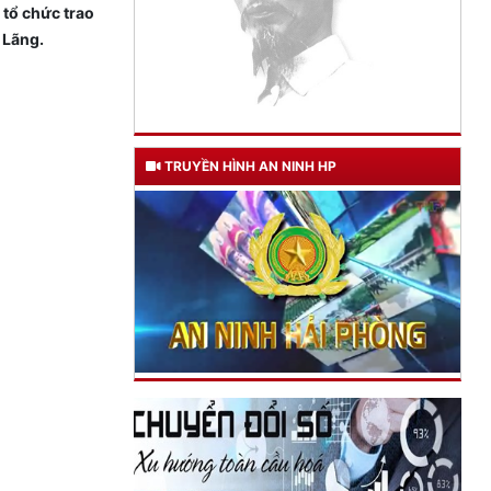
 tổ chức trao
 Lãng.
TRUYỀN HÌNH AN NINH HP