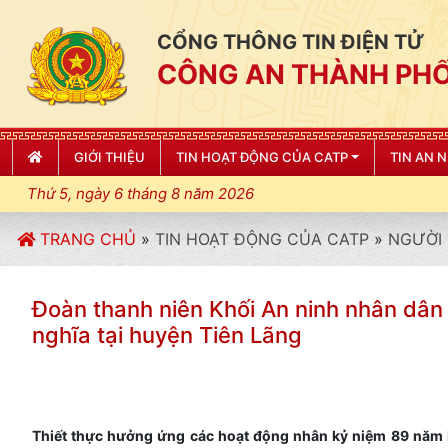
CỔNG THÔNG TIN ĐIỆN TỬ
CÔNG AN THÀNH PHỐ
GIỚI THIỆU
TIN HOẠT ĐỘNG CỦA CATP
TIN AN 
Thứ 5, ngày 6 tháng 8 năm 2026
TRANG CHỦ
»
TIN HOẠT ĐỘNG CỦA CATP
»
NGƯỜI 
Đoàn thanh niên Khối An ninh nhân dân 
nghĩa tại huyện Tiên Lãng
Thiết thực hưởng ứng các hoạt động nhân kỷ niệm 89 năm 