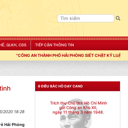
Đối với đồng sự, phải
THÂN ÁI GIÚP ĐỠ
Đối với chính phủ, phải
TUYỆT ĐỐI TRUNG THÀNH
Đối với nhân dân, phải
KÍNH TRỌNG LỄ PHÉP
HẾ, QLKH, CĐS
TIẾP CẬN THÔNG TIN
Đối với công việc, phải
HÀNH PHỐ HẢI PHÒNG SIẾT CHẶT KỶ LUẬT, KỶ CƯƠNG, ĐIỀU LỆN
TẬN TỤY
Đối với địch, phải
CƯƠNG QUYẾT, KHÔN KHÉO
6 ĐIỀU BÁC HỒ DẠY CAND
tình
Trích thư Chủ tịch Hồ Chí Minh
gửi Công an Khu XII,
ngày 11 tháng 3 năm 1948.
3/2020 18:28
rẻ Hải Phòng