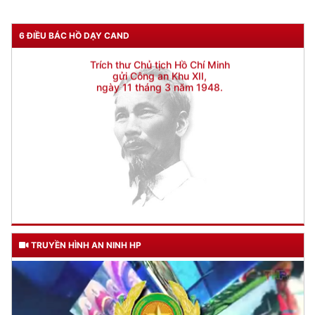
6 ĐIỀU BÁC HỒ DẠY CAND
TRUYỀN HÌNH AN NINH HP