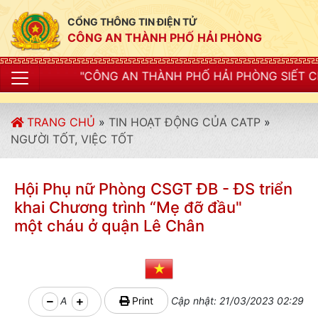
CỔNG THÔNG TIN ĐIỆN TỬ
CÔNG AN THÀNH PHỐ HẢI PHÒNG
G AN THÀNH PHỐ HẢI PHÒNG SIẾT CHẶT KỶ LUẬT, KỶ 
TRANG CHỦ
»
TIN HOẠT ĐỘNG CỦA CATP
»
NGƯỜI TỐT, VIỆC TỐT
Hội Phụ nữ Phòng CSGT ĐB - ĐS triển
khai Chương trình “Mẹ đỡ đầu"
một cháu ở quận Lê Chân
A
Print
Cập nhật: 21/03/2023 02:29