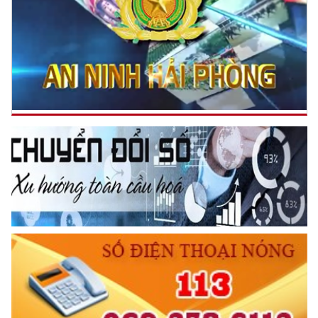
TƯ CÁCH
NGƯỜI CÔNG AN CÁCH MỆNH LÀ:
Đối với tự mình, phải
CẦN, KIỆM, LIÊM, CHÍNH
Đối với đồng sự, phải
THÂN ÁI GIÚP ĐỠ
Đối với chính phủ, phải
TUYỆT ĐỐI TRUNG THÀNH
Đối với nhân dân, phải
KÍNH TRỌNG LỄ PHÉP
Đối với công việc, phải
TẬN TỤY
Đối với địch, phải
CƯƠNG QUYẾT, KHÔN KHÉO