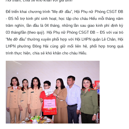
Hỏi thăm, chia sẻ khó khăn với gia đình
Để triển khai chương trình “Mẹ đỡ đầu”, Hội Phụ nữ Phòng CSGT ĐB
- ĐS hỗ trợ kinh phí sinh hoạt, học tập cho cháu Hiếu mỗi tháng năm
trăm nghìn, lần đầu là 04 tháng, những lần sau giao kinh phí định kỳ
03 tháng/lần (theo quý). Hội Phụ nữ Phòng CSGT ĐB – ĐS với vai trò
“Mẹ đỡ đầu” thường xuyên phối hợp với Hội LHPN quận Lê Chân, Hội
LHPN phường Đông Hải cùng giữ mối liên hệ, phối hợp trong quá
trình thực hiện, chia sẻ khó khăn cho cháu Hiếu.