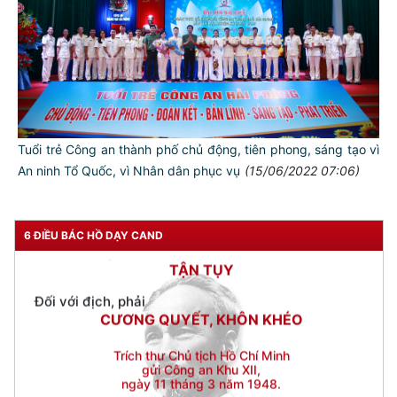
CẦN, KIỆM, LIÊM, CHÍNH
Đối với đồng sự, phải
THÂN ÁI GIÚP ĐỠ
Đối với chính phủ, phải
TUYỆT ĐỐI TRUNG THÀNH
Đối với nhân dân, phải
Tuổi trẻ Công an thành phố chủ động, tiên phong, sáng tạo vì
KÍNH TRỌNG LỄ PHÉP
An ninh Tổ Quốc, vì Nhân dân phục vụ
(15/06/2022 07:06)
Đối với công việc, phải
TẬN TỤY
6 ĐIỀU BÁC HỒ DẠY CAND
Đối với địch, phải
CƯƠNG QUYẾT, KHÔN KHÉO
Trích thư Chủ tịch Hồ Chí Minh
gửi Công an Khu XII,
ngày 11 tháng 3 năm 1948.