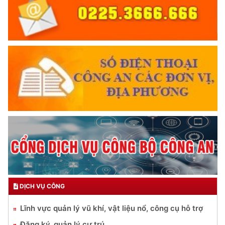
DỊCH VỤ CÔNG
Lĩnh vực quản lý vũ khí, vật liệu nổ, công cụ hỗ trợ
Đăng ký, quản lý cư trú