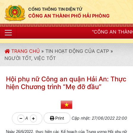
CỔNG THÔNG TIN ĐIỆN TỬ
CÔNG AN THÀNH PHỐ HẢI PHÒNG
"CÔNG AN THÀNH PHỐ HẢI PHÒNG S
TRANG CHỦ
»
TIN HOẠT ĐỘNG CỦA CATP
»
NGƯỜI TỐT, VIỆC TỐT
Hội phụ nữ Công an quận Hải An: Thực
hiện Chương trình “Mẹ đỡ đầu”
A
Print
Cập nhật: 27/06/2022 22:00
Ngày 26/6/2022, thực hiện các Kế hoạch của Trung ương Hội phụ nữ